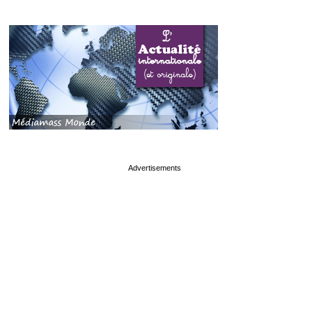
page served in 0s (0,4)