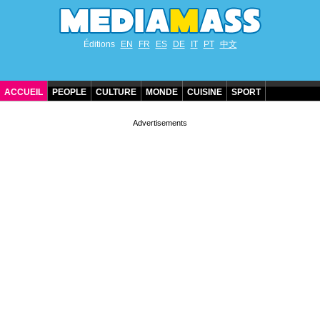
Éditions
EN
FR
ES
DE
IT
PT
中文
ACCUEIL
PEOPLE
CULTURE
MONDE
CUISINE
SPORT
ANNIVERSAIRES DE STARS
CONTACT