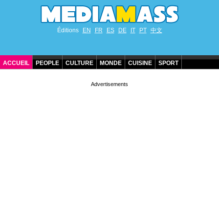
Éditions
EN
FR
ES
DE
IT
PT
中文
ACCUEIL
PEOPLE
CULTURE
MONDE
CUISINE
SPORT
ANNIVERSAIRES DE STARS
CONTACT