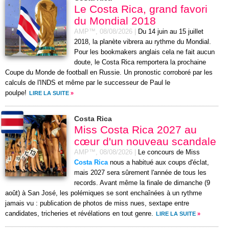
Le Costa Rica, grand favori
du Mondial 2018
AMP™,
08/08/2026
|
Du 14 juin au 15 juillet
2018, la planète vibrera au rythme du Mondial.
Pour les bookmakers anglais cela ne fait aucun
doute, le Costa Rica remportera la prochaine
Coupe du Monde de football en Russie. Un pronostic corroboré par les
calculs de l'INDS et même par le successeur de Paul le
poulpe!
LIRE LA SUITE
»
Costa Rica
Miss Costa Rica 2027 au
cœur d'un nouveau scandale
AMP™,
08/08/2026
|
Le concours de Miss
Costa Rica
nous a habitué aux coups d'éclat,
mais 2027 sera sûrement l'année de tous les
records. Avant même la finale de dimanche (9
août) à San José, les polémiques se sont enchaînées à un rythme
jamais vu : publication de photos de miss nues, sextape entre
candidates, tricheries et révélations en tout genre.
LIRE LA SUITE
»