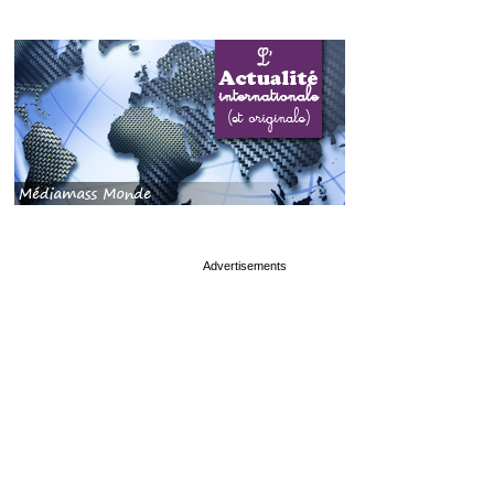
page served in 0s (0,4)