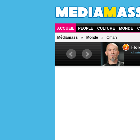
ACCUEIL
PEOPLE
CULTURE
MONDE
C
Médiamass
Monde
Oman
2
3
Mimie Mathy
Flor
humoriste et actrice française
chante