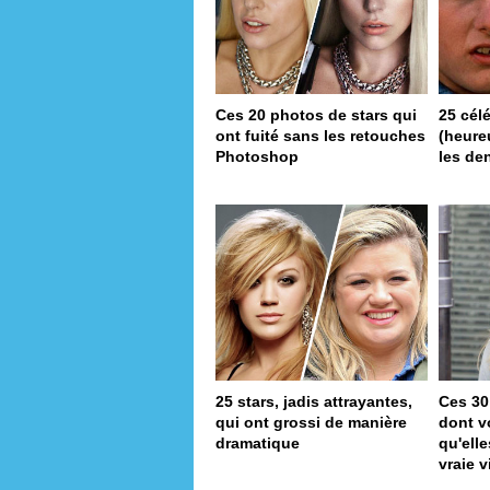
Ces 20 photos de stars qui
25 cél
ont fuité sans les retouches
(heureu
Photoshop
les de
25 stars, jadis attrayantes,
Ces 30
qui ont grossi de manière
dont v
dramatique
qu'ell
vraie v