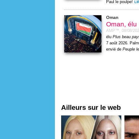
Paul le poulpe!
LI
Oman
Oman, élu 
AMP™,
08/08/20
élu
Plus beau pa
7 août 2026. Palma
envié de
Peuple le
Ailleurs sur le web