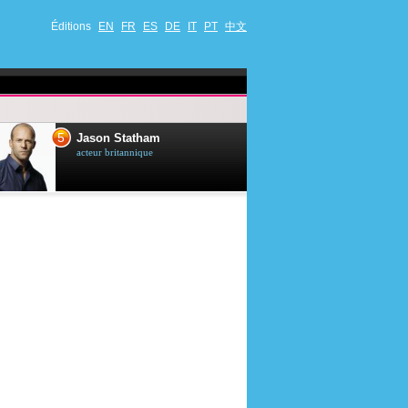
Éditions
EN
FR
ES
DE
IT
PT
中文
5
6
Jason Statham
Jet Li
acteur britannique
acteur chinois