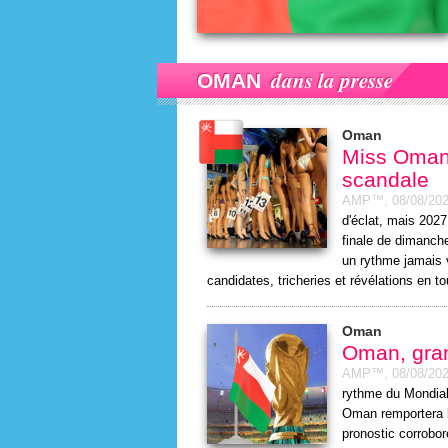
dans la presse
OMAN
Oman
Miss Oman
scandale
AMP™,
08/08/20
d'éclat, mais 202
finale de dimanch
un rythme jamais 
candidates, tricheries et révélations en to
Oman
Oman, gran
AMP™,
08/08/20
rythme du Mondial
Oman remportera l
pronostic corrobo