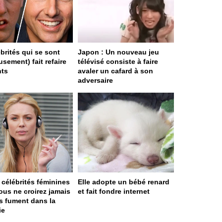
ébrités qui se sont
Japon : Un nouveau jeu
sement) fait refaire
télévisé consiste à faire
nts
avaler un cafard à son
adversaire
 célébrités féminines
Elle adopte un bébé renard
ous ne croirez jamais
et fait fondre internet
es fument dans la
ie