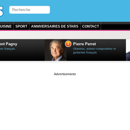
UISINE
SPORT
ANNIVERSAIRES DE STARS
CONTACT
4
ent Pagny
Pierre Perret
ur français
chanteur, auteur-compositeur et
guitariste français
page served in 0.001s (0,4)