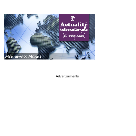
page served in 0.03s (1,0)