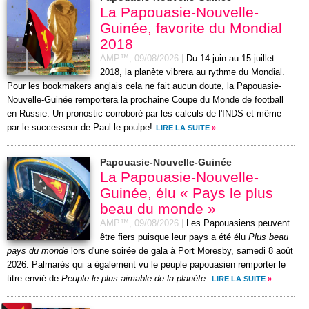
La Papouasie-Nouvelle-
Guinée, favorite du Mondial
2018
AMP™,
09/08/2026
|
Du 14 juin au 15 juillet
2018, la planète vibrera au rythme du Mondial.
Pour les bookmakers anglais cela ne fait aucun doute, la Papouasie-
Nouvelle-Guinée remportera la prochaine Coupe du Monde de football
en Russie. Un pronostic corroboré par les calculs de l'INDS et même
par le successeur de Paul le poulpe!
LIRE LA SUITE
»
Papouasie-Nouvelle-Guinée
La Papouasie-Nouvelle-
Guinée, élu « Pays le plus
beau du monde »
AMP™,
09/08/2026
|
Les Papouasiens peuvent
être fiers puisque leur pays a été élu
Plus beau
pays du monde
lors d'une soirée de gala à Port Moresby, samedi 8 août
2026. Palmarès qui a également vu le peuple papouasien remporter le
titre envié de
Peuple le plus aimable de la planète
.
LIRE LA SUITE
»