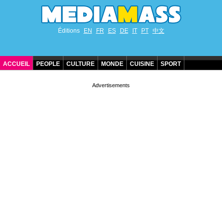
Éditions
EN
FR
ES
DE
IT
PT
中文
ACCUEIL
PEOPLE
CULTURE
MONDE
CUISINE
SPORT
ANNIVERSAIRES DE STARS
CONTACT