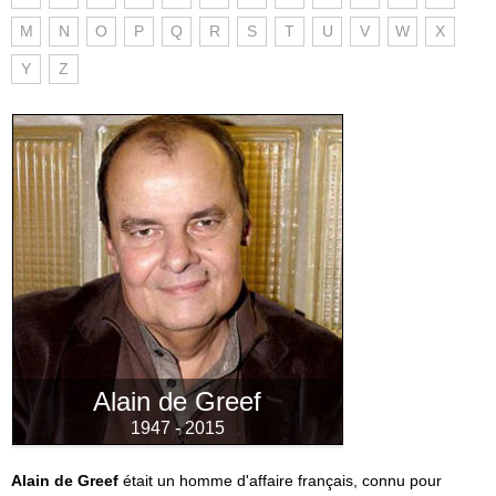
M
N
O
P
Q
R
S
T
U
V
W
X
Y
Z
Alain de Greef
1947 - 2015
Alain de Greef
était un homme d'affaire français, connu pour