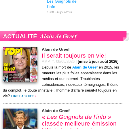
Les Guignols de
l'info
1988 - Aujourd'hui
Alain de Greef
ACTUALITÉ
Alain de Greef
Il serait toujours en vie!
AMP™,
08/08/2026
|
[mise à jour août 2026]
Depuis la mort de
Alain de Greef
en 2015, les
rumeurs les plus folles apparaissent dans les
médias et sur internet. Troublantes
coïncidences, nouveaux témoignages, théorie
du complot, le doute s'installe : l'homme d'affaire serait-il toujours en
vie?
LIRE LA SUITE
»
Alain de Greef
«
Les Guignols de l'info
»
classée meilleure émission