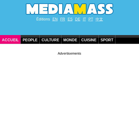
Éditions
EN
FR
ES
DE
IT
PT
中文
ACCUEIL
PEOPLE
CULTURE
MONDE
CUISINE
SPORT
ANNIVERSAIRES DE STARS
CONTACT