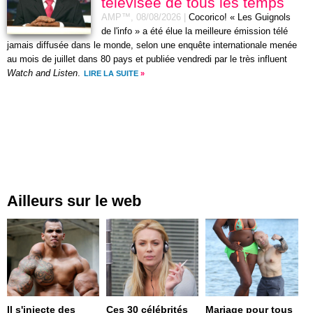
télévisée de tous les temps
AMP™,
08/08/2026
|
Cocorico! « Les Guignols
de l'info » a été élue la meilleure émission télé
jamais diffusée dans le monde, selon une enquête internationale menée
au mois de juillet dans 80 pays et publiée vendredi par le très influent
Watch and Listen
.
LIRE LA SUITE
»
Ailleurs sur le web
Il s'injecte des
Ces 30 célébrités
Mariage pour tous