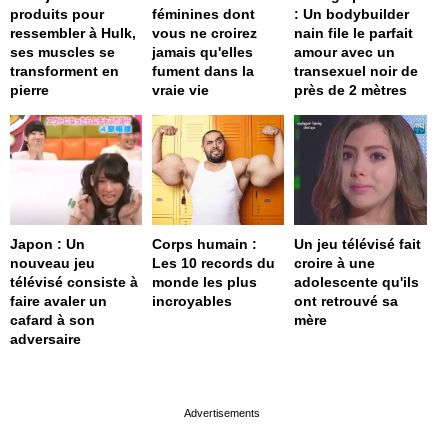
produits pour
féminines dont
: Un bodybuilder
ressembler à Hulk,
vous ne croirez
nain file le parfait
ses muscles se
jamais qu'elles
amour avec un
transforment en
fument dans la
transexuel noir de
pierre
vraie vie
près de 2 mètres
Japon : Un
Corps humain :
Un jeu télévisé fait
nouveau jeu
Les 10 records du
croire à une
télévisé consiste à
monde les plus
adolescente qu'ils
faire avaler un
incroyables
ont retrouvé sa
cafard à son
mère
adversaire
page served in 0s (0,4)