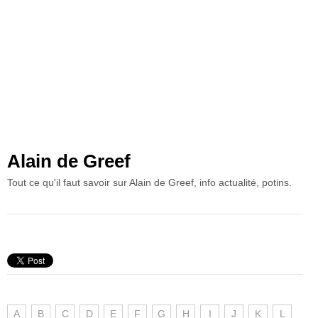
Alain de Greef
Tout ce qu'il faut savoir sur Alain de Greef, info actualité, potins.
A
B
C
D
E
F
G
H
I
J
K
L