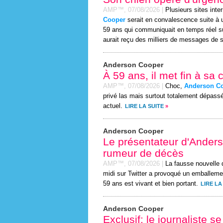
AMP™,
07/08/2026
|
Plusieurs sites inte
Cooper
serait en convalescence suite à u
59 ans qui communiquait en temps réel su
aurait reçu des milliers de messages de s
Anderson Cooper
À 59 ans, il met fin à sa 
AMP™,
07/08/2026
|
Choc,
Anderson C
privé las mais surtout totalement dépassé
actuel.
LIRE LA SUITE
»
Anderson Cooper
Le présentateur d'Ander
rumeur de décès
AMP™,
07/08/2026
|
La fausse nouvelle 
midi sur Twitter a provoqué un emballemen
59 ans est vivant et bien portant.
LIRE LA
Anderson Cooper
Exclusif: le journaliste s