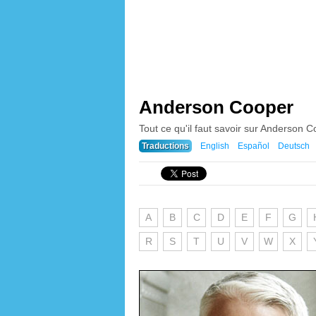
Anderson Cooper
Tout ce qu'il faut savoir sur Anderson Co
Traductions
English
Español
Deutsch
A
B
C
D
E
F
G
R
S
T
U
V
W
X