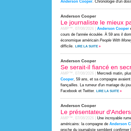
Anderson Cooper
. Chronologie d'un doss
Anderson Cooper
Le journaliste le mieux
AMP™,
07/08/2026
|
Anderson Cooper
e
cours de l'année écoulée. À 59 ans il dom
économique américain
People With Mone
difficile.
LIRE LA SUITE
»
Anderson Cooper
Se serait-il fiancé en sec
AMP™,
07/08/2026
|
Mercredi matin, plu
Cooper
, 59 ans, et sa compagne avaient 
fiançailles. La rumeur d'un mariage du jo
Facebook et Twitter.
LIRE LA SUITE
»
Anderson Cooper
Le présentateur d'Ander
AMP™,
07/08/2026
|
Une incroyable rume
américains: la compagne de
Anderson C
proche du journaliste semblent confirmer