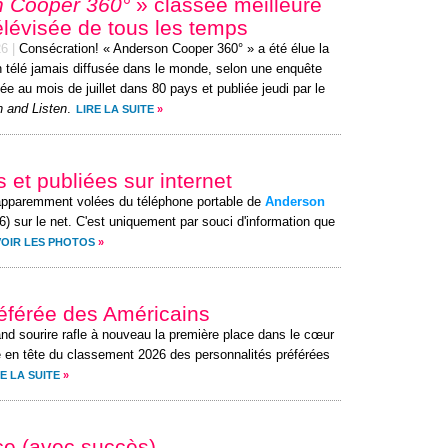
 Cooper 360°
» classée meilleure
élévisée de tous les temps
26
|
Consécration! « Anderson Cooper 360° » a été élue la
n télé jamais diffusée dans le monde, selon une enquête
ée au mois de juillet dans 80 pays et publiée jeudi par le
 and Listen
.
LIRE LA SUITE
»
 et publiées sur internet
apparemment volées du téléphone portable de
Anderson
6) sur le net. C'est uniquement par souci d'information que
VOIR LES PHOTOS
»
préférée des Américains
and sourire rafle à nouveau la première place dans le cœur
e en tête du classement 2026 des personnalités préférées
E LA SUITE
»
ce (avec succès)