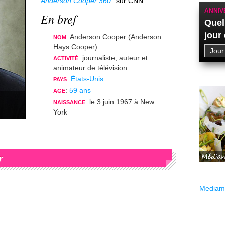
Anderson Cooper 360°
sur CNN.
ANNIV
En bref
Quel
jour
: Anderson Cooper (Anderson
NOM
Hays Cooper)
: journaliste, auteur et
ACTIVITÉ
animateur de télévision
:
États-Unis
PAYS
:
59 ans
AGE
: le 3 juin 1967 à New
NAISSANCE
York
r
Mediama