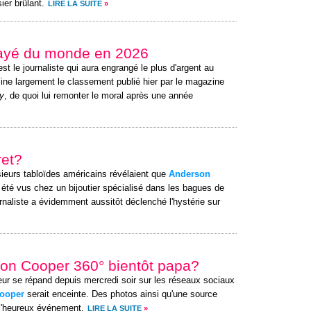
ier brûlant.
LIRE LA SUITE
»
 payé du monde en 2026
st le journaliste qui aura engrangé le plus d'argent au
ine largement le classement publié hier par le magazine
y
, de quoi lui remonter le moral après une année
ret?
sieurs tabloïdes américains révélaient que
Anderson
été vus chez un bijoutier spécialisé dans les bagues de
urnaliste a évidemment aussitôt déclenché l'hystérie sur
son Cooper 360° bientôt papa?
ur se répand depuis mercredi soir sur les réseaux sociaux
ooper
serait enceinte. Des photos ainsi qu'une source
 l'heureux événement.
LIRE LA SUITE
»