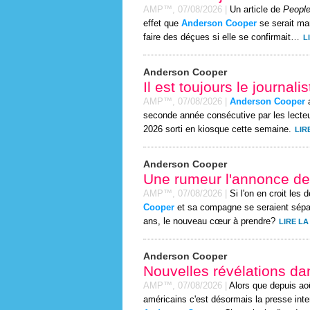
AMP™,
07/08/2026
|
Un article de
People
effet que
Anderson Cooper
se serait mar
faire des déçues si elle se confirmait…
L
Anderson Cooper
Il est toujours le journal
AMP™,
07/08/2026
|
Anderson Cooper
a
seconde année consécutive par les lecte
2026 sorti en kiosque cette semaine.
LIR
Anderson Cooper
Une rumeur l'annonce de
AMP™,
07/08/2026
|
Si l'on en croit les
Cooper
et sa compagne se seraient sépar
ans, le nouveau cœur à prendre?
LIRE LA
Anderson Cooper
Nouvelles révélations dan
AMP™,
07/08/2026
|
Alors que depuis ao
américains c'est désormais la presse int