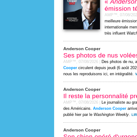
«
Anderson
émission t
AMP™,
07/08/20
meilleure émissio
internationale men
très influent
Watch
Anderson Cooper
Ses photos de nus volées
AMP™,
07/08/2026
|
Des photos de nu, 
Cooper
circulent depuis jeudi (6 août 202
nous les reproduisons ici, en intégralité.
Anderson Cooper
Il reste la personnalité 
AMP™,
07/08/2026
|
Le journaliste au gr
des Américains.
Anderson Cooper
arriv
publié hier par le
Washington Weekly
.
LIR
Anderson Cooper
Son chien opéré d'urgen