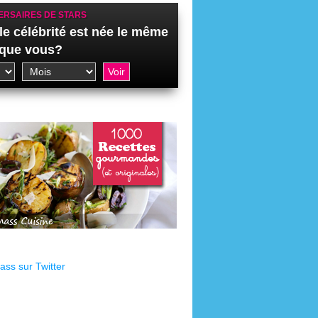
ERSAIRES DE STARS
le célébrité est née le même
 que vous?
ss sur Twitter