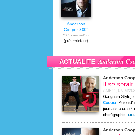
Anderson
Cooper 360°
2003 - Aujourd'hui
(présentateur)
Anderson Co
ACTUALITÉ
Anderson Coop
Il se serai
AMP™,
07/08/20
Gangnam Style, l
Cooper
. Aujourd'
journaliste de 59 
chorégraphie.
LIR
Anderson Coop