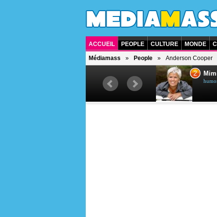
ACCUEIL
PEOPLE
CULTURE
MONDE
C
Médiamass
People
Anderson Cooper
1
2
Céline Dion
Mim
chanteuse québécoise
humori