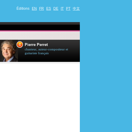
Éditions
EN
FR
ES
DE
IT
PT
中文
4
5
Pierre Perret
Jason Stath
chanteur, auteur-compositeur et
acteur britannique
guitariste français