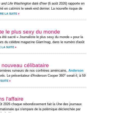
 and Life Washington
daté d'hier (6 août 2026) rapporte en
ié en catimini le week-end dernier. La nouvelle risque de
IRE LA SUITE
»
iste le plus sexy du monde
 été sacré « Journaliste le plus sexy du monde » pour la
urs du célèbre magazine
Glam'mag
, dans le numéro d'août
E LA SUITE
»
 nouveau célibataire
 dernières rumeurs de nos confrères américains,
Anderson
és. Le présentateur d'Anderson Cooper 360° serait-il, à 59
 SUITE
»
s l'affaire
ût 2026 chaque rebondissement fait la
Une
des journaux
ernationale qui s'empare de la polémique déclenchée par