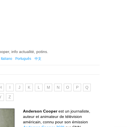
oper, info actualité, potins.
Italiano
Português
中文
H
I
J
K
L
M
N
O
P
Q
Y
Z
Anderson Cooper
est un journaliste,
auteur et animateur de télévision
américain, connu pour son émission