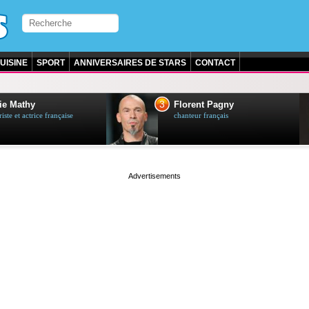
UISINE
SPORT
ANNIVERSAIRES DE STARS
CONTACT
3
ie Mathy
Florent Pagny
ste et actrice française
chanteur français
page served in 0s (0,4)