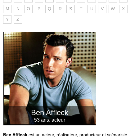
M
N
O
P
Q
R
S
T
U
V
W
X
Y
Z
Ben Affleck
53 ans, acteur
Ben Affleck
est un acteur, réalisateur, producteur et scénariste