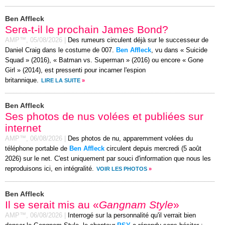
Ben Affleck
Sera-t-il le prochain James Bond?
AMP™,
05/08/2026
|
Des rumeurs circulent déjà sur le successeur de
Daniel Craig dans le costume de 007.
Ben Affleck
, vu dans « Suicide
Squad » (2016), « Batman vs. Superman » (2016) ou encore « Gone
Girl » (2014), est pressenti pour incarner l'espion
britannique.
LIRE LA SUITE
»
Ben Affleck
Ses photos de nus volées et publiées sur
internet
AMP™,
06/08/2026
|
Des photos de nu, apparemment volées du
téléphone portable de
Ben Affleck
circulent depuis mercredi (5 août
2026) sur le net. C'est uniquement par souci d'information que nous les
reproduisons ici, en intégralité.
VOIR LES PHOTOS
»
Ben Affleck
Il se serait mis au «
Gangnam Style
»
AMP™,
06/08/2026
|
Interrogé sur la personnalité qu'il verrait bien