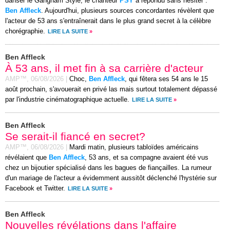
danser le Gangnam Style, le chanteur
PSY
a répondu sans hésiter :
Ben Affleck
. Aujourd'hui, plusieurs sources concordantes révèlent que
l'acteur de 53 ans s'entraînerait dans le plus grand secret à la célèbre
chorégraphie.
LIRE LA SUITE
»
Ben Affleck
À 53 ans, il met fin à sa carrière d'acteur
AMP™,
06/08/2026
|
Choc,
Ben Affleck
, qui fêtera ses 54 ans le 15
août prochain, s'avouerait en privé las mais surtout totalement dépassé
par l'industrie cinématographique actuelle.
LIRE LA SUITE
»
Ben Affleck
Se serait-il fiancé en secret?
AMP™,
06/08/2026
|
Mardi matin, plusieurs tabloïdes américains
révélaient que
Ben Affleck
, 53 ans, et sa compagne avaient été vus
chez un bijoutier spécialisé dans les bagues de fiançailles. La rumeur
d'un mariage de l'acteur a évidemment aussitôt déclenché l'hystérie sur
Facebook et Twitter.
LIRE LA SUITE
»
Ben Affleck
Nouvelles révélations dans l'affaire