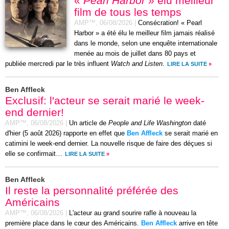
«
Pearl Harbor
» élu meilleur
film de tous les temps
AMP™,
06/08/2026
|
Consécration! « Pearl
Harbor » a été élu le meilleur film jamais réalisé
dans le monde, selon une enquête internationale
menée au mois de juillet dans 80 pays et
publiée mercredi par le très influent
Watch and Listen
.
LIRE LA SUITE
»
Ben Affleck
Exclusif: l'acteur se serait marié le week-
end dernier!
AMP™,
06/08/2026
|
Un article de
People and Life Washington
daté
d'hier (5 août 2026) rapporte en effet que
Ben Affleck
se serait marié en
catimini le week-end dernier. La nouvelle risque de faire des déçues si
elle se confirmait…
LIRE LA SUITE
»
Ben Affleck
Il reste la personnalité préférée des
Américains
AMP™,
06/08/2026
|
L'acteur au grand sourire rafle à nouveau la
première place dans le cœur des Américains.
Ben Affleck
arrive en tête