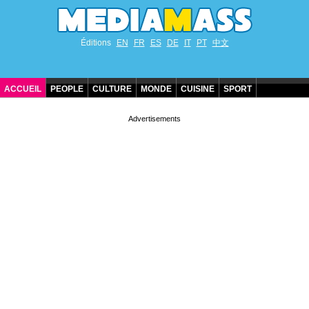
Éditions
EN
FR
ES
DE
IT
PT
中文
ACCUEIL
PEOPLE
CULTURE
MONDE
CUISINE
SPORT
ANNIVERSAIRES DE STARS
CONTACT