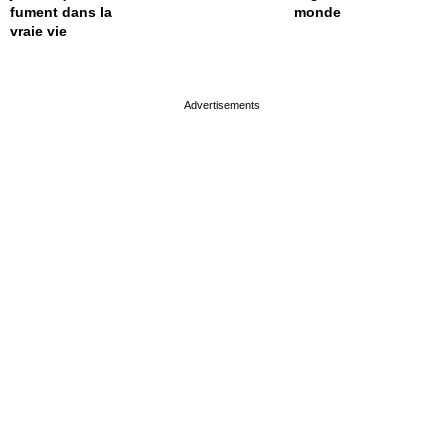
fument dans la
monde
vraie vie
page served in 0.001s (0,4)