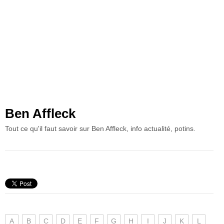
Ben Affleck
Tout ce qu'il faut savoir sur Ben Affleck, info actualité, potins.
A
B
C
D
E
F
G
H
I
J
K
L