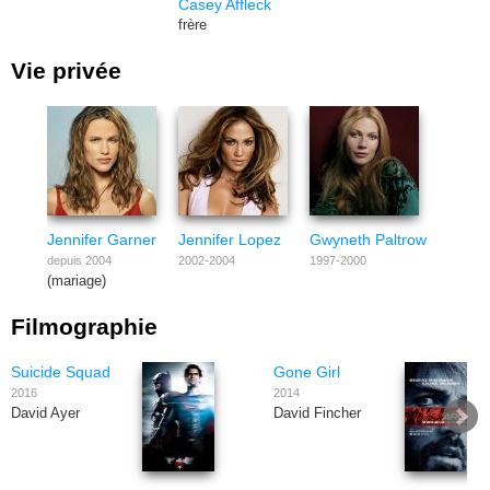
Casey Affleck
frère
Vie privée
Jennifer Garner
Jennifer Lopez
Gwyneth Paltrow
depuis 2004
2002-2004
1997-2000
(mariage)
Filmographie
Suicide Squad
Gone Girl
2016
2014
David Ayer
David Fincher