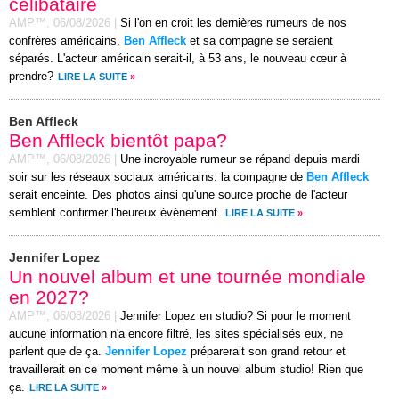
célibataire
AMP™,
06/08/2026
|
Si l'on en croit les dernières rumeurs de nos
confrères américains,
Ben Affleck
et sa compagne se seraient
séparés. L'acteur américain serait-il, à 53 ans, le nouveau cœur à
prendre?
LIRE LA SUITE
»
Ben Affleck
Ben Affleck bientôt papa?
AMP™,
06/08/2026
|
Une incroyable rumeur se répand depuis mardi
soir sur les réseaux sociaux américains: la compagne de
Ben Affleck
serait enceinte. Des photos ainsi qu'une source proche de l'acteur
semblent confirmer l'heureux événement.
LIRE LA SUITE
»
Jennifer Lopez
Un nouvel album et une tournée mondiale
en 2027?
AMP™,
06/08/2026
|
Jennifer Lopez en studio? Si pour le moment
aucune information n'a encore filtré, les sites spécialisés eux, ne
parlent que de ça.
Jennifer Lopez
préparerait son grand retour et
travaillerait en ce moment même à un nouvel album studio! Rien que
ça.
LIRE LA SUITE
»