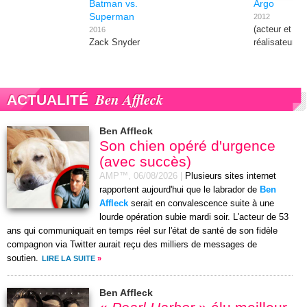
Batman vs.
Argo
Superman
2012
(acteur et
2016
Zack Snyder
réalisateur)
Ben Affleck
ACTUALITÉ
Ben Affleck
Son chien opéré d'urgence
(avec succès)
AMP™,
06/08/2026
|
Plusieurs sites internet
rapportent aujourd'hui que le labrador de
Ben
Affleck
serait en convalescence suite à une
lourde opération subie mardi soir. L'acteur de 53
ans qui communiquait en temps réel sur l'état de santé de son fidèle
compagnon via Twitter aurait reçu des milliers de messages de
soutien.
LIRE LA SUITE
»
Ben Affleck