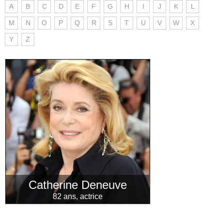
A
B
C
D
E
F
G
H
I
J
K
L
M
N
O
P
Q
R
S
T
U
V
W
X
Y
Z
Catherine Deneuve
82 ans, actrice