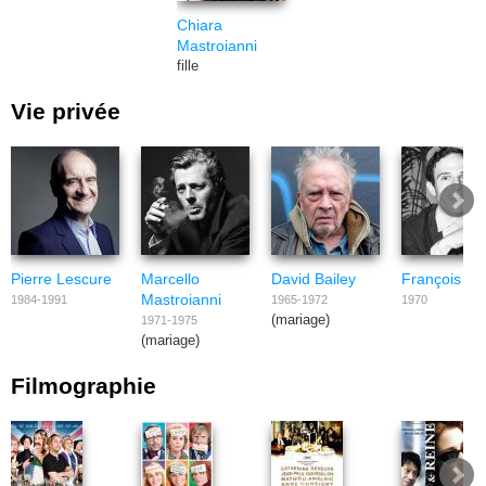
Chiara
Mastroianni
fille
Vie privée
Pierre Lescure
Marcello
David Bailey
François Tru
Mastroianni
1984-1991
1965-1972
1970
(mariage)
1971-1975
(mariage)
Filmographie