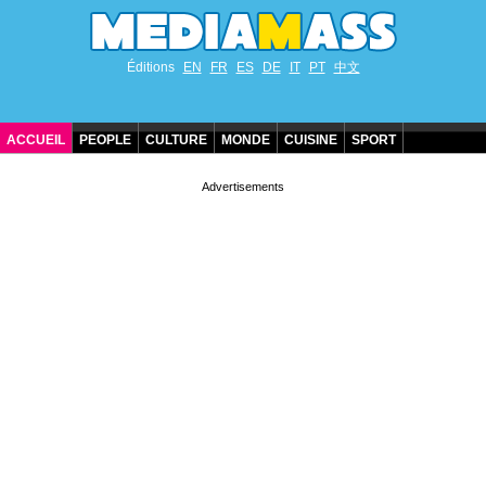
Éditions
EN
FR
ES
DE
IT
PT
中文
ACCUEIL
PEOPLE
CULTURE
MONDE
CUISINE
SPORT
ANNIVERSAIRES DE STARS
CONTACT