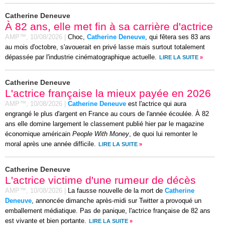
Catherine Deneuve
À 82 ans, elle met fin à sa carrière d'actrice
AMP™,
10/08/2026
|
Choc,
Catherine Deneuve
, qui fêtera ses 83 ans
au mois d'octobre, s'avouerait en privé lasse mais surtout totalement
dépassée par l'industrie cinématographique actuelle.
LIRE LA SUITE
»
Catherine Deneuve
L'actrice française la mieux payée en 2026
AMP™,
10/08/2026
|
Catherine Deneuve
est l'actrice qui aura
engrangé le plus d'argent en France au cours de l'année écoulée. À 82
ans elle domine largement le classement publié hier par le magazine
économique américain
People With Money
, de quoi lui remonter le
moral après une année difficile.
LIRE LA SUITE
»
Catherine Deneuve
L'actrice victime d'une rumeur de décès
AMP™,
10/08/2026
|
La fausse nouvelle de la mort de
Catherine
Deneuve
, annoncée dimanche après-midi sur Twitter a provoqué un
emballement médiatique. Pas de panique, l'actrice française de 82 ans
est vivante et bien portante.
LIRE LA SUITE
»