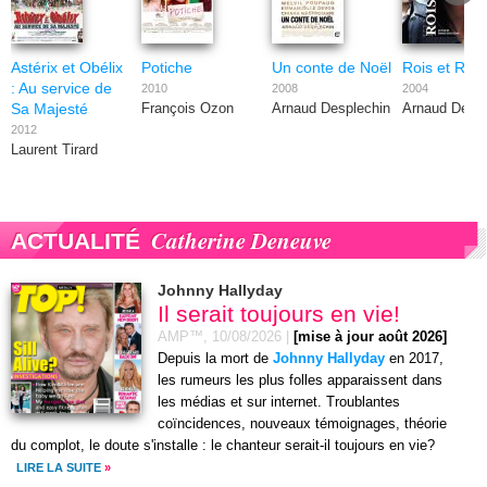
Astérix et Obélix
Potiche
Un conte de Noël
Rois et Rei
: Au service de
2010
2008
2004
Sa Majesté
François Ozon
Arnaud Desplechin
Arnaud Despl
2012
Laurent Tirard
Catherine Deneuve
ACTUALITÉ
Johnny Hallyday
Il serait toujours en vie!
AMP™,
10/08/2026
|
[mise à jour août 2026]
Depuis la mort de
Johnny Hallyday
en 2017,
les rumeurs les plus folles apparaissent dans
les médias et sur internet. Troublantes
coïncidences, nouveaux témoignages, théorie
du complot, le doute s'installe : le chanteur serait-il toujours en vie?
LIRE LA SUITE
»