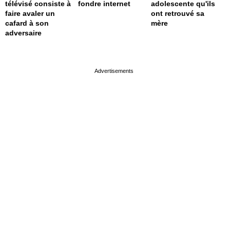
télévisé consiste à
fondre internet
adolescente qu'ils
faire avaler un
ont retrouvé sa
cafard à son
mère
adversaire
page served in 0s (0,4)