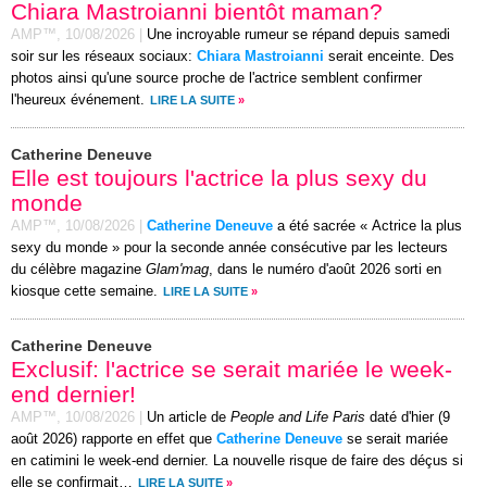
Chiara Mastroianni bientôt maman?
AMP™,
10/08/2026
|
Une incroyable rumeur se répand depuis samedi
soir sur les réseaux sociaux:
Chiara Mastroianni
serait enceinte. Des
photos ainsi qu'une source proche de l'actrice semblent confirmer
l'heureux événement.
LIRE LA SUITE
»
Catherine Deneuve
Elle est toujours l'actrice la plus sexy du
monde
AMP™,
10/08/2026
|
Catherine Deneuve
a été sacrée « Actrice la plus
sexy du monde » pour la seconde année consécutive par les lecteurs
du célèbre magazine
Glam'mag
, dans le numéro d'août 2026 sorti en
kiosque cette semaine.
LIRE LA SUITE
»
Catherine Deneuve
Exclusif: l'actrice se serait mariée le week-
end dernier!
AMP™,
10/08/2026
|
Un article de
People and Life Paris
daté d'hier (9
août 2026) rapporte en effet que
Catherine Deneuve
se serait mariée
en catimini le week-end dernier. La nouvelle risque de faire des déçus si
elle se confirmait…
LIRE LA SUITE
»