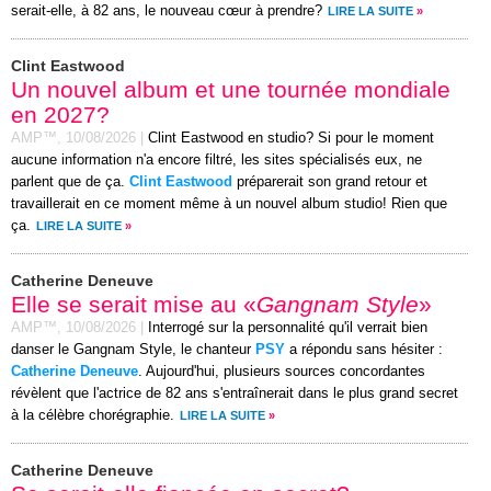
serait-elle, à 82 ans, le nouveau cœur à prendre?
LIRE LA SUITE
»
Clint Eastwood
Un nouvel album et une tournée mondiale
en 2027?
AMP™,
10/08/2026
|
Clint Eastwood en studio? Si pour le moment
aucune information n'a encore filtré, les sites spécialisés eux, ne
parlent que de ça.
Clint Eastwood
préparerait son grand retour et
travaillerait en ce moment même à un nouvel album studio! Rien que
ça.
LIRE LA SUITE
»
Catherine Deneuve
Elle se serait mise au «
Gangnam Style
»
AMP™,
10/08/2026
|
Interrogé sur la personnalité qu'il verrait bien
danser le Gangnam Style, le chanteur
PSY
a répondu sans hésiter :
Catherine Deneuve
. Aujourd'hui, plusieurs sources concordantes
révèlent que l'actrice de 82 ans s'entraînerait dans le plus grand secret
à la célèbre chorégraphie.
LIRE LA SUITE
»
Catherine Deneuve