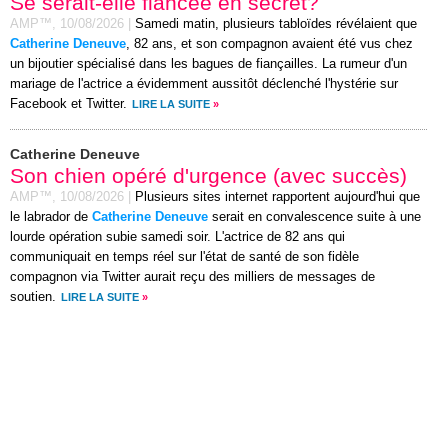
Se serait-elle fiancée en secret?
AMP™,
10/08/2026
|
Samedi matin, plusieurs tabloïdes révélaient que
Catherine Deneuve
, 82 ans, et son compagnon avaient été vus chez
un bijoutier spécialisé dans les bagues de fiançailles. La rumeur d'un
mariage de l'actrice a évidemment aussitôt déclenché l'hystérie sur
Facebook et Twitter.
LIRE LA SUITE
»
Catherine Deneuve
Son chien opéré d'urgence (avec succès)
AMP™,
10/08/2026
|
Plusieurs sites internet rapportent aujourd'hui que
le labrador de
Catherine Deneuve
serait en convalescence suite à une
lourde opération subie samedi soir. L'actrice de 82 ans qui
communiquait en temps réel sur l'état de santé de son fidèle
compagnon via Twitter aurait reçu des milliers de messages de
soutien.
LIRE LA SUITE
»