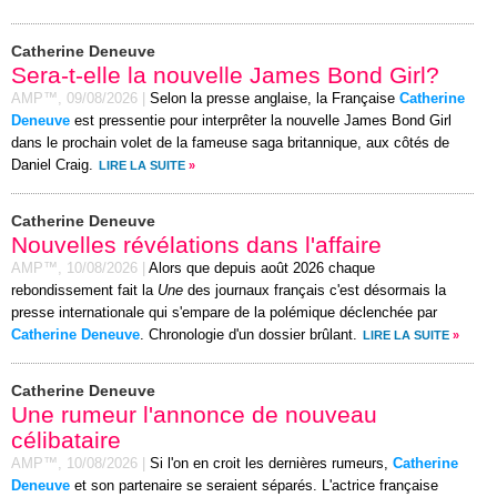
Catherine Deneuve
Sera-t-elle la nouvelle James Bond Girl?
AMP™,
09/08/2026
|
Selon la presse anglaise, la Française
Catherine
Deneuve
est pressentie pour interprêter la nouvelle James Bond Girl
dans le prochain volet de la fameuse saga britannique, aux côtés de
Daniel Craig.
LIRE LA SUITE
»
Catherine Deneuve
Nouvelles révélations dans l'affaire
AMP™,
10/08/2026
|
Alors que depuis août 2026 chaque
rebondissement fait la
Une
des journaux français c'est désormais la
presse internationale qui s'empare de la polémique déclenchée par
Catherine Deneuve
. Chronologie d'un dossier brûlant.
LIRE LA SUITE
»
Catherine Deneuve
Une rumeur l'annonce de nouveau
célibataire
AMP™,
10/08/2026
|
Si l'on en croit les dernières rumeurs,
Catherine
Deneuve
et son partenaire se seraient séparés. L'actrice française