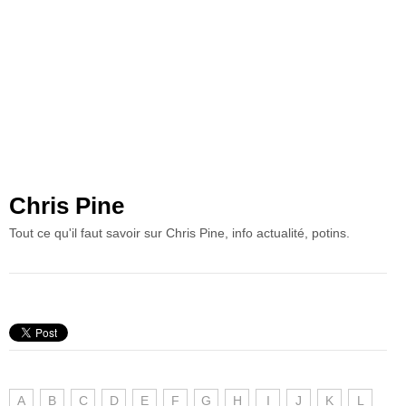
Chris Pine
Tout ce qu'il faut savoir sur Chris Pine, info actualité, potins.
A
B
C
D
E
F
G
H
I
J
K
L