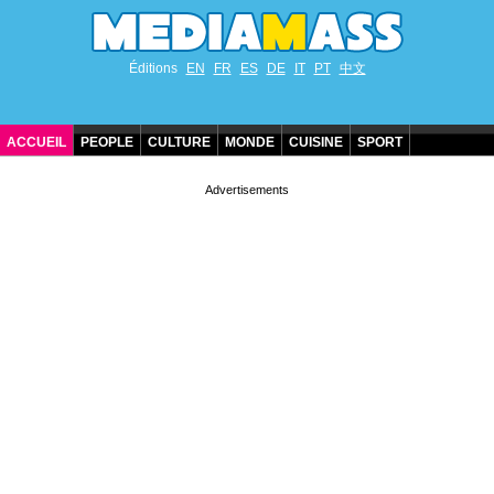
Éditions
EN
FR
ES
DE
IT
PT
中文
ACCUEIL
PEOPLE
CULTURE
MONDE
CUISINE
SPORT
ANNIVERSAIRES DE STARS
CONTACT