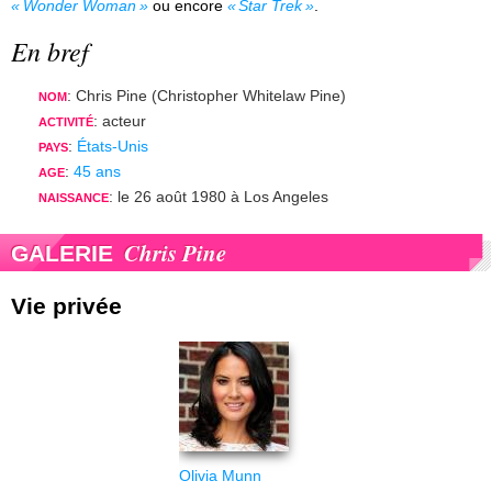
Wonder Woman
ou encore
Star Trek
.
En bref
: Chris Pine (Christopher Whitelaw Pine)
NOM
: acteur
ACTIVITÉ
:
États-Unis
PAYS
:
45 ans
AGE
: le 26 août 1980 à Los Angeles
NAISSANCE
Chris Pine
GALERIE
Vie privée
Olivia Munn