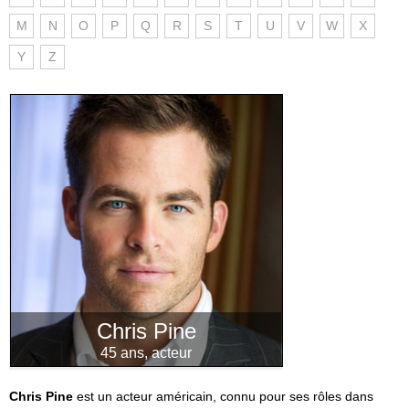
M
N
O
P
Q
R
S
T
U
V
W
X
Y
Z
Chris Pine
45 ans, acteur
Chris Pine
est un acteur américain, connu pour ses rôles dans