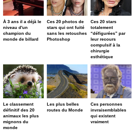
À 3 ans il a déjà le
Ces 20 photos de
Ces 20 stars
niveau d'un
stars qui ont fuité
totalement
champion du
sans les retouches
“défigurées” par
monde de billard
Photoshop
leur recours
compulsif à la
chirurgie
esthétique
Le classement
Les plus belles
Ces personnes
définitif des 20
routes du Monde
invraisemblables
animaux les plus
qui existent
mignons du
vraiment
monde