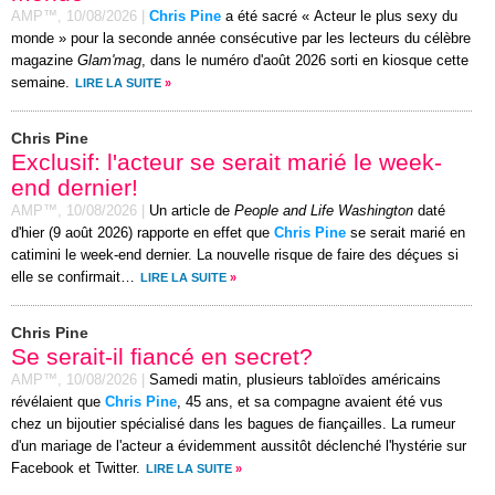
AMP™,
10/08/2026
|
Chris Pine
a été sacré « Acteur le plus sexy du
monde » pour la seconde année consécutive par les lecteurs du célèbre
magazine
Glam'mag
, dans le numéro d'août 2026 sorti en kiosque cette
semaine.
LIRE LA SUITE
»
Chris Pine
Exclusif: l'acteur se serait marié le week-
end dernier!
AMP™,
10/08/2026
|
Un article de
People and Life Washington
daté
d'hier (9 août 2026) rapporte en effet que
Chris Pine
se serait marié en
catimini le week-end dernier. La nouvelle risque de faire des déçues si
elle se confirmait…
LIRE LA SUITE
»
Chris Pine
Se serait-il fiancé en secret?
AMP™,
10/08/2026
|
Samedi matin, plusieurs tabloïdes américains
révélaient que
Chris Pine
, 45 ans, et sa compagne avaient été vus
chez un bijoutier spécialisé dans les bagues de fiançailles. La rumeur
d'un mariage de l'acteur a évidemment aussitôt déclenché l'hystérie sur
Facebook et Twitter.
LIRE LA SUITE
»