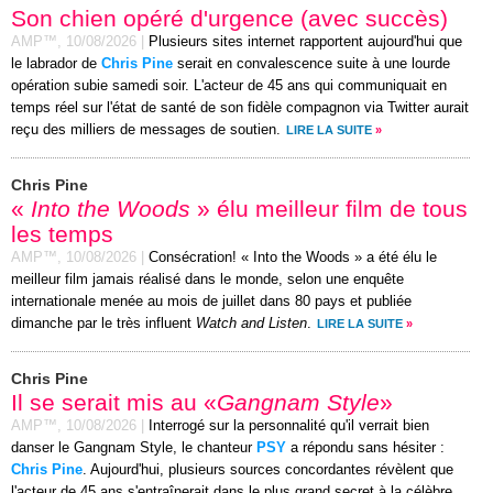
Son chien opéré d'urgence (avec succès)
AMP™,
10/08/2026
|
Plusieurs sites internet rapportent aujourd'hui que
le labrador de
Chris Pine
serait en convalescence suite à une lourde
opération subie samedi soir. L'acteur de 45 ans qui communiquait en
temps réel sur l'état de santé de son fidèle compagnon via Twitter aurait
reçu des milliers de messages de soutien.
LIRE LA SUITE
»
Chris Pine
«
Into the Woods
» élu meilleur film de tous
les temps
AMP™,
10/08/2026
|
Consécration! « Into the Woods » a été élu le
meilleur film jamais réalisé dans le monde, selon une enquête
internationale menée au mois de juillet dans 80 pays et publiée
dimanche par le très influent
Watch and Listen
.
LIRE LA SUITE
»
Chris Pine
Il se serait mis au «
Gangnam Style
»
AMP™,
10/08/2026
|
Interrogé sur la personnalité qu'il verrait bien
danser le Gangnam Style, le chanteur
PSY
a répondu sans hésiter :
Chris Pine
. Aujourd'hui, plusieurs sources concordantes révèlent que
l'acteur de 45 ans s'entraînerait dans le plus grand secret à la célèbre