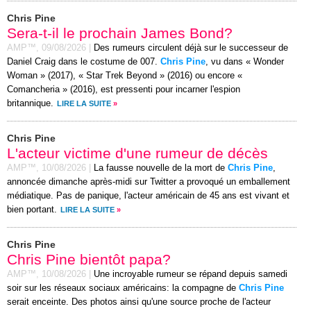
Chris Pine
Sera-t-il le prochain James Bond?
AMP™,
09/08/2026
|
Des rumeurs circulent déjà sur le successeur de
Daniel Craig dans le costume de 007.
Chris Pine
, vu dans « Wonder
Woman » (2017), « Star Trek Beyond » (2016) ou encore «
Comancheria » (2016), est pressenti pour incarner l'espion
britannique.
LIRE LA SUITE
»
Chris Pine
L'acteur victime d'une rumeur de décès
AMP™,
10/08/2026
|
La fausse nouvelle de la mort de
Chris Pine
,
annoncée dimanche après-midi sur Twitter a provoqué un emballement
médiatique. Pas de panique, l'acteur américain de 45 ans est vivant et
bien portant.
LIRE LA SUITE
»
Chris Pine
Chris Pine bientôt papa?
AMP™,
10/08/2026
|
Une incroyable rumeur se répand depuis samedi
soir sur les réseaux sociaux américains: la compagne de
Chris Pine
serait enceinte. Des photos ainsi qu'une source proche de l'acteur