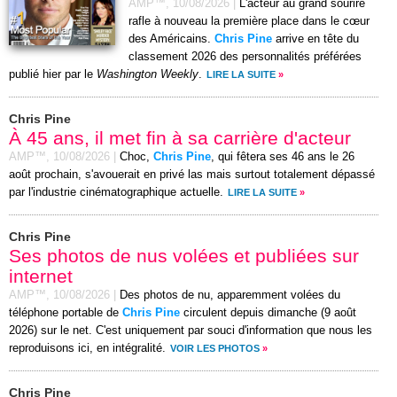
AMP™,
10/08/2026
|
L'acteur au grand sourire
rafle à nouveau la première place dans le cœur
des Américains.
Chris Pine
arrive en tête du
classement 2026 des personnalités préférées
publié hier par le
Washington Weekly
.
LIRE LA SUITE
»
Chris Pine
À 45 ans, il met fin à sa carrière d'acteur
AMP™,
10/08/2026
|
Choc,
Chris Pine
, qui fêtera ses 46 ans le 26
août prochain, s'avouerait en privé las mais surtout totalement dépassé
par l'industrie cinématographique actuelle.
LIRE LA SUITE
»
Chris Pine
Ses photos de nus volées et publiées sur
internet
AMP™,
10/08/2026
|
Des photos de nu, apparemment volées du
téléphone portable de
Chris Pine
circulent depuis dimanche (9 août
2026) sur le net. C'est uniquement par souci d'information que nous les
reproduisons ici, en intégralité.
VOIR LES PHOTOS
»
Chris Pine