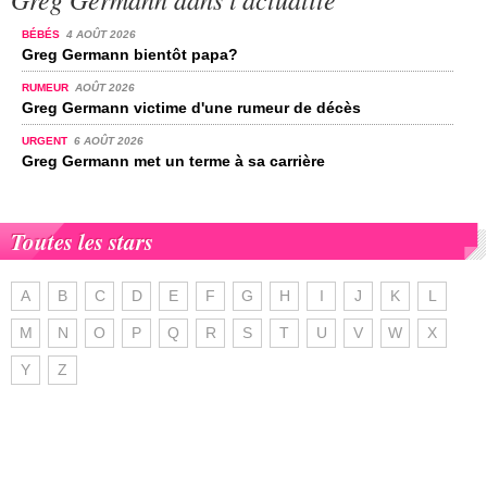
BÉBÉS
4 AOÛT 2026
Greg Germann bientôt papa?
RUMEUR
AOÛT 2026
Greg Germann victime d'une rumeur de décès
URGENT
6 AOÛT 2026
Greg Germann met un terme à sa carrière
Toutes les stars
A
B
C
D
E
F
G
H
I
J
K
L
M
N
O
P
Q
R
S
T
U
V
W
X
Y
Z