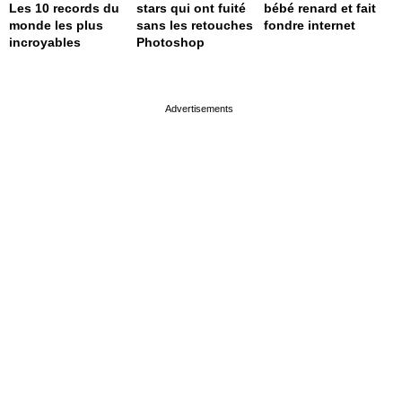
Les 10 records du
stars qui ont fuité
bébé renard et fait
monde les plus
sans les retouches
fondre internet
incroyables
Photoshop
page served in 0s (0,4)