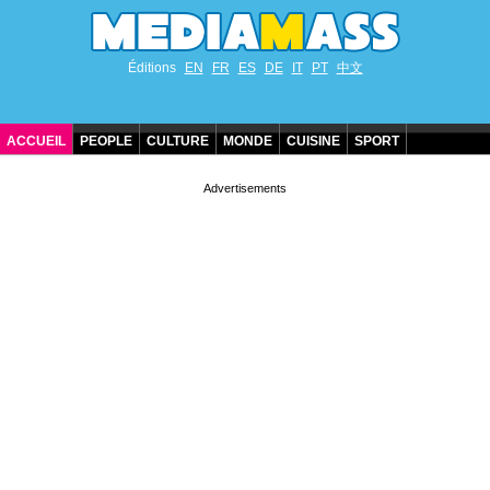
Éditions
EN
FR
ES
DE
IT
PT
中文
ACCUEIL
PEOPLE
CULTURE
MONDE
CUISINE
SPORT
ANNIVERSAIRES DE STARS
CONTACT