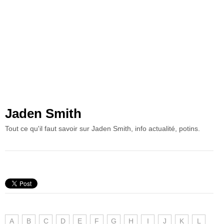
Jaden Smith
Tout ce qu'il faut savoir sur Jaden Smith, info actualité, potins.
A
B
C
D
E
F
G
H
I
J
K
L