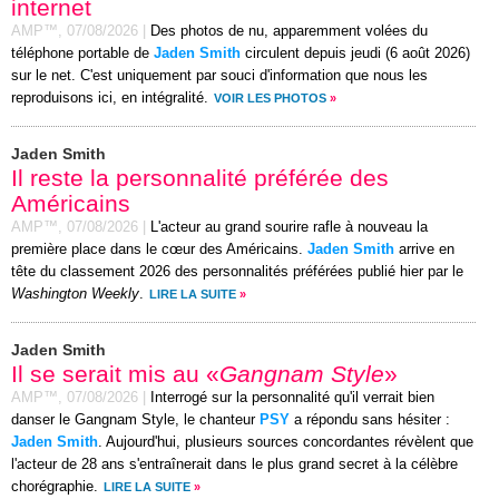
internet
AMP™,
07/08/2026
|
Des photos de nu, apparemment volées du
téléphone portable de
Jaden Smith
circulent depuis jeudi (6 août 2026)
sur le net. C'est uniquement par souci d'information que nous les
reproduisons ici, en intégralité.
VOIR LES PHOTOS
»
Jaden Smith
Il reste la personnalité préférée des
Américains
AMP™,
07/08/2026
|
L'acteur au grand sourire rafle à nouveau la
première place dans le cœur des Américains.
Jaden Smith
arrive en
tête du classement 2026 des personnalités préférées publié hier par le
Washington Weekly
.
LIRE LA SUITE
»
Jaden Smith
Il se serait mis au «
Gangnam Style
»
AMP™,
07/08/2026
|
Interrogé sur la personnalité qu'il verrait bien
danser le Gangnam Style, le chanteur
PSY
a répondu sans hésiter :
Jaden Smith
. Aujourd'hui, plusieurs sources concordantes révèlent que
l'acteur de 28 ans s'entraînerait dans le plus grand secret à la célèbre
chorégraphie.
LIRE LA SUITE
»