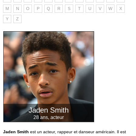
M
N
O
P
Q
R
S
T
U
V
W
X
Y
Z
Jaden Smith
28 ans, acteur
Jaden Smith
est un acteur, rappeur et danseur américain. Il est