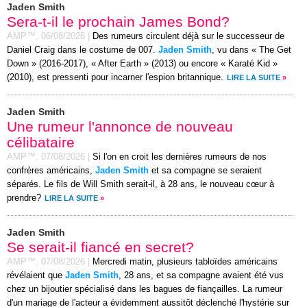
Jaden Smith
Sera-t-il le prochain James Bond?
AMP™,
06/08/2026
|
Des rumeurs circulent déjà sur le successeur de
Daniel Craig dans le costume de 007.
Jaden Smith
, vu dans « The Get
Down » (2016-2017), « After Earth » (2013) ou encore « Karaté Kid »
(2010), est pressenti pour incarner l'espion britannique.
LIRE LA SUITE
»
Jaden Smith
Une rumeur l'annonce de nouveau
célibataire
AMP™,
07/08/2026
|
Si l'on en croit les dernières rumeurs de nos
confrères américains,
Jaden Smith
et sa compagne se seraient
séparés. Le fils de Will Smith serait-il, à 28 ans, le nouveau cœur à
prendre?
LIRE LA SUITE
»
Jaden Smith
Se serait-il fiancé en secret?
AMP™,
07/08/2026
|
Mercredi matin, plusieurs tabloïdes américains
révélaient que
Jaden Smith
, 28 ans, et sa compagne avaient été vus
chez un bijoutier spécialisé dans les bagues de fiançailles. La rumeur
d'un mariage de l'acteur a évidemment aussitôt déclenché l'hystérie sur