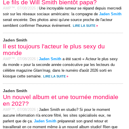
Le fils de Will Smith bientôt papa?
AMP™,
07/08/2026
|
Une incroyable rumeur se répand depuis mercredi
soir sur les réseaux sociaux américains: la compagne de
Jaden Smith
serait enceinte. Des photos ainsi qu'une source proche de l'acteur
semblent confirmer l'heureux événement.
LIRE LA SUITE
»
Jaden Smith
Il est toujours l'acteur le plus sexy du
monde
AMP™,
07/08/2026
|
Jaden Smith
a été sacré « Acteur le plus sexy
du monde » pour la seconde année consécutive par les lecteurs du
célèbre magazine
Glam'mag
, dans le numéro d'août 2026 sorti en
kiosque cette semaine.
LIRE LA SUITE
»
Jaden Smith
Un nouvel album et une tournée mondiale
en 2027?
AMP™,
07/08/2026
|
Jaden Smith en studio? Si pour le moment
aucune information n'a encore filtré, les sites spécialisés eux, ne
parlent que de ça.
Jaden Smith
préparerait son grand retour et
travaillerait en ce moment même à un nouvel album studio! Rien que