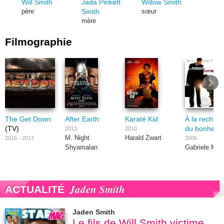
Will Smith
Jada Pinkett
Willow Smith
Smith
père
sœur
mère
Filmographie
The Get Down
After Earth
Karaté Kid
À la recher
(TV)
du bonheur
2013
2010
M. Night
Harald Zwart
2016 - 2017
2006
Shyamalan
Gabriele Muc
Jaden Smith
ACTUALITÉ
Jaden Smith
Le fils de Will Smith victime