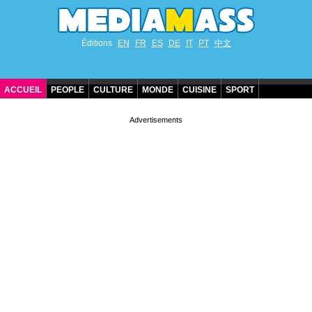
Éditions
EN
FR
ES
DE
IT
PT
中文
ACCUEIL
PEOPLE
CULTURE
MONDE
CUISINE
SPORT
ANNIVERSAIRES DE STARS
CONTACT