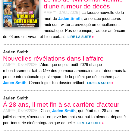
d'une rumeur de décès
AMP™,
07/08/2026
|
La fausse nouvelle de la
mort de
Jaden Smith
, annoncée jeudi après-
midi sur Twitter a provoqué un emballement
médiatique. Pas de panique, l'acteur américain
de 28 ans est vivant et bien portant.
LIRE LA SUITE
»
Jaden Smith
Nouvelles révélations dans l'affaire
AMP™,
07/08/2026
|
Alors que depuis août 2026 chaque
rebondissement fait la
Une
des journaux américains c'est désormais la
presse internationale qui s'empare de la polémique déclenchée par
Jaden Smith
. Chronologie d'un dossier brûlant.
LIRE LA SUITE
»
Jaden Smith
À 28 ans, il met fin à sa carrière d'acteur
AMP™,
07/08/2026
|
Choc,
Jaden Smith
, qui fêtait ses 28 ans en
juillet dernier, s'avouerait en privé las mais surtout totalement dépassé
par l'industrie cinématographique actuelle.
LIRE LA SUITE
»