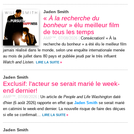
Jaden Smith
«
À la recherche du
bonheur
» élu meilleur film
de tous les temps
AMP™,
07/08/2026
|
Consécration! « À la
recherche du bonheur » a été élu le meilleur film
jamais réalisé dans le monde, selon une enquête internationale menée
au mois de juillet dans 80 pays et publiée jeudi par le très influent
Watch and Listen
.
LIRE LA SUITE
»
Jaden Smith
Exclusif: l'acteur se serait marié le week-
end dernier!
AMP™,
07/08/2026
|
Un article de
People and Life Washington
daté
d'hier (6 août 2026) rapporte en effet que
Jaden Smith
se serait marié
en catimini le week-end dernier. La nouvelle risque de faire des déçues
si elle se confirmait…
LIRE LA SUITE
»
Jaden Smith