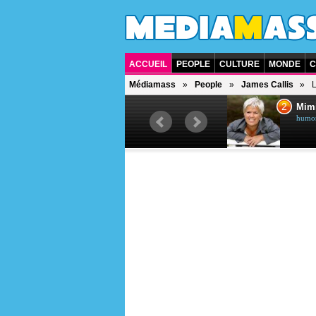
ACCUEIL
PEOPLE
CULTURE
MONDE
C
Médiamass
People
James Callis
L
1
2
Céline Dion
Mim
chanteuse québécoise
humori