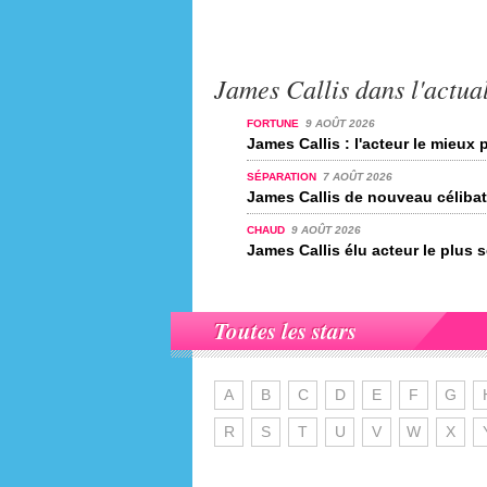
James Callis dans l'actual
FORTUNE
9 AOÛT 2026
James Callis : l'acteur le mieux
SÉPARATION
7 AOÛT 2026
James Callis de nouveau célibat
CHAUD
9 AOÛT 2026
James Callis élu acteur le plus 
Toutes les stars
A
B
C
D
E
F
G
R
S
T
U
V
W
X