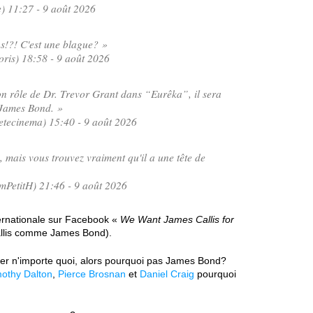
) 11:27 - 9 août 2026
!?! C'est une blague? »
is) 18:58 - 9 août 2026
son rôle de Dr. Trevor Grant dans “Eurêka”, il sera
 James Bond. »
tecinema) 15:40 - 9 août 2026
, mais vous trouvez vraiment qu'il a une tête de
PetitH) 21:46 - 9 août 2026
ernationale sur Facebook «
We Want James Callis for
llis comme James Bond).
jouer n'importe quoi, alors pourquoi pas James Bond?
mothy Dalton
,
Pierce Brosnan
et
Daniel Craig
pourquoi