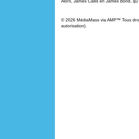
Alors, James Callis en James Bond, qu
© 2026 MédiaMass via AMP™ Tous droit
autorisation).