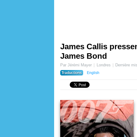
James Callis pressen
James Bond
Par Jérémi Mayer
Londres
Dernière mis
Traductions
English