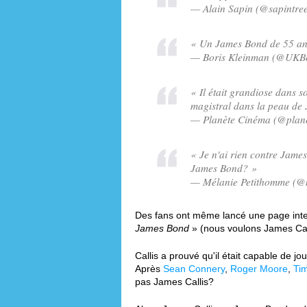
— Alain Sapin (@sapintree
« Un James Bond de 55 ans
— Boris Kleinman (@UKBor
« Il était grandiose dans 
magistral dans la peau de
— Planète Cinéma (@plane
« Je n'ai rien contre James
James Bond? »
— Mélanie Petithomme (@m
Des fans ont même lancé une page int
James Bond
» (nous voulons James Ca
Callis a prouvé qu'il était capable de 
Après
Sean Connery
,
Roger Moore
,
Ti
pas James Callis?