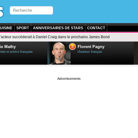
UISINE
SPORT
ANNIVERSAIRES DE STARS
CONTACT
'acteur succéderait à Daniel Craig dans le prochains James Bond
3
ie Mathy
Florent Pagny
ste et actrice française
chanteur français
page served in 0.002s (0,5)