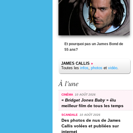
Et pourquoi pas un James Bond de
55 ans?
JAMES CALLIS
»
Toutes les
infos
,
photos
et
vidéo
.
À l'une
CINÉMA
10 AOÛT 2026
«
Bridget Jones Baby
» élu
meilleur film de tous les temps
SCANDALE
10 AOÛT 2026
Des photos de nus de James
Callis volées et publiées sur
internet