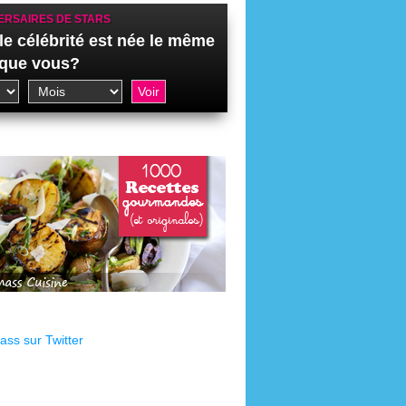
ERSAIRES DE STARS
le célébrité est née le même
 que vous?
ss sur Twitter