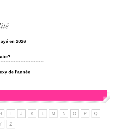
ité
 payé en 2026
aire?
sexy de l'année
H
I
J
K
L
M
N
O
P
Q
Y
Z