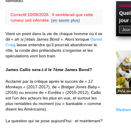
flambeau.
ANNIV
Quel
Correctif 10/08/2026 : Il semblerait que cette
jour
rumeur soit infondée.
(en savoir plus)
Vient un point dans la vie de chaque homme où il se
dit «
ah si j'étais James Bond
». Alors lorsque
Daniel
Craig
laisse entendre qu'il pourrait abandonner le
rôle, la ronde des prétendants s'organise et les
spéculations vont bon train.
James Callis sera-t-il le 7ème James Bond?
Acclamé par la critique après le succès de
12
Monkeys
(2017-2017), de
Bridget Jones Baby
(2016) ou encore de
Eurêka
(2010-2012), Callis
est l'un des acteurs les plus en vue, et surtout les
plus rentables du moment (ou « bankable » comme
disent les Américains).
Mediama
La question qui se pose aujourd'hui : et maintenant?