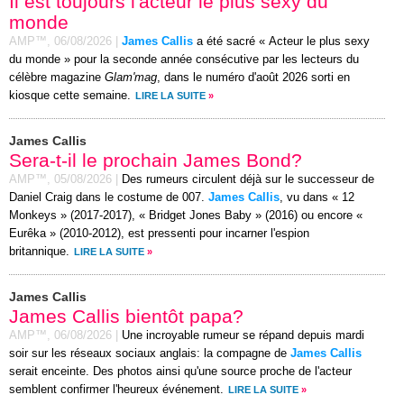
Il est toujours l'acteur le plus sexy du
monde
AMP™,
06/08/2026
|
James Callis
a été sacré « Acteur le plus sexy
du monde » pour la seconde année consécutive par les lecteurs du
célèbre magazine
Glam'mag
, dans le numéro d'août 2026 sorti en
kiosque cette semaine.
LIRE LA SUITE
»
James Callis
Sera-t-il le prochain James Bond?
AMP™,
05/08/2026
|
Des rumeurs circulent déjà sur le successeur de
Daniel Craig dans le costume de 007.
James Callis
, vu dans « 12
Monkeys » (2017-2017), « Bridget Jones Baby » (2016) ou encore «
Eurêka » (2010-2012), est pressenti pour incarner l'espion
britannique.
LIRE LA SUITE
»
James Callis
James Callis bientôt papa?
AMP™,
06/08/2026
|
Une incroyable rumeur se répand depuis mardi
soir sur les réseaux sociaux anglais: la compagne de
James Callis
serait enceinte. Des photos ainsi qu'une source proche de l'acteur
semblent confirmer l'heureux événement.
LIRE LA SUITE
»