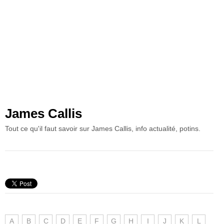
James Callis
Tout ce qu'il faut savoir sur James Callis, info actualité, potins.
A
B
C
D
E
F
G
H
I
J
K
L