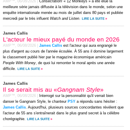
AMP™,
06/08/2026
|
Consécration! « 12 Monkeys » a été élue la
meilleure série jamais diffusée à la télévision dans le monde, selon une
enquête internationale menée au mois de juillet dans 80 pays et publiée
mercredi par le très influent
Watch and Listen
.
LIRE LA SUITE
»
James Callis
L'acteur le mieux payé du monde en 2026
AMP™,
06/08/2026
|
James Callis
est l'acteur qui aura engrangé le
plus d'argent au cours de l'année écoulée. À 55 ans il domine largement
le classement publié hier par le magazine économique américain
People With Money
, de quoi lui remonter le moral après une année
difficile.
LIRE LA SUITE
»
James Callis
Il se serait mis au «
Gangnam Style
»
AMP™,
06/08/2026
|
Interrogé sur la personnalité qu'il verrait bien
danser le Gangnam Style, le chanteur
PSY
a répondu sans hésiter :
James Callis
. Aujourd'hui, plusieurs sources concordantes révèlent que
l'acteur de 55 ans s'entraînerait dans le plus grand secret à la célèbre
chorégraphie.
LIRE LA SUITE
»