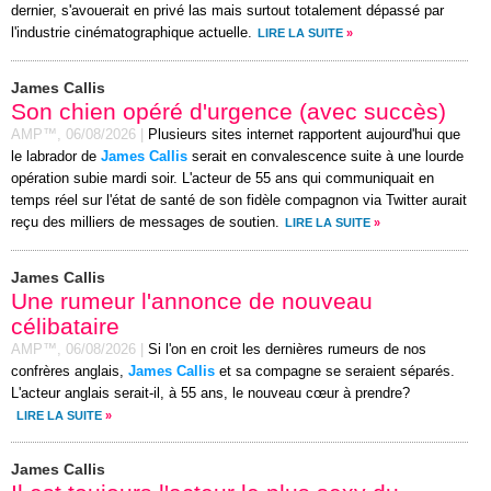
dernier, s'avouerait en privé las mais surtout totalement dépassé par
l'industrie cinématographique actuelle.
LIRE LA SUITE
»
James Callis
Son chien opéré d'urgence (avec succès)
AMP™,
06/08/2026
|
Plusieurs sites internet rapportent aujourd'hui que
le labrador de
James Callis
serait en convalescence suite à une lourde
opération subie mardi soir. L'acteur de 55 ans qui communiquait en
temps réel sur l'état de santé de son fidèle compagnon via Twitter aurait
reçu des milliers de messages de soutien.
LIRE LA SUITE
»
James Callis
Une rumeur l'annonce de nouveau
célibataire
AMP™,
06/08/2026
|
Si l'on en croit les dernières rumeurs de nos
confrères anglais,
James Callis
et sa compagne se seraient séparés.
L'acteur anglais serait-il, à 55 ans, le nouveau cœur à prendre?
LIRE LA SUITE
»
James Callis