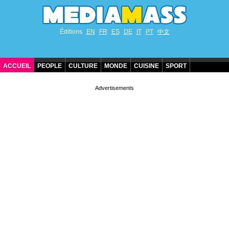
Éditions
EN
FR
ES
DE
IT
PT
中文
ACCUEIL
PEOPLE
CULTURE
MONDE
CUISINE
SPORT
ANNIVERSAIRES DE STARS
CONTACT