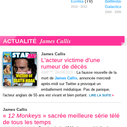
Eurêka
(TV)
Battlestar
Galactica
(T
2010 - 2012
2004 - 2009
James Callis
ACTUALITÉ
James Callis
L'acteur victime d'une
rumeur de décès
AMP™,
06/08/2026
|
La fausse nouvelle de la
mort de
James Callis
, annoncée mercredi
après-midi sur Twitter a provoqué un
emballement médiatique. Pas de panique,
l'acteur anglais de 55 ans est vivant et bien portant.
LIRE LA SUITE
»
James Callis
«
12 Monkeys
» sacrée meilleure série télé
de tous les temps