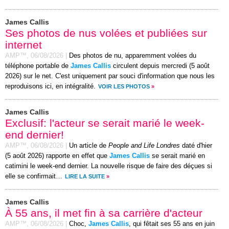
James Callis
Ses photos de nus volées et publiées sur
internet
AMP™,
06/08/2026
|
Des photos de nu, apparemment volées du
téléphone portable de
James Callis
circulent depuis mercredi (5 août
2026) sur le net. C'est uniquement par souci d'information que nous les
reproduisons ici, en intégralité.
VOIR LES PHOTOS
»
James Callis
Exclusif: l'acteur se serait marié le week-
end dernier!
AMP™,
06/08/2026
|
Un article de
People and Life Londres
daté d'hier
(5 août 2026) rapporte en effet que
James Callis
se serait marié en
catimini le week-end dernier. La nouvelle risque de faire des déçues si
elle se confirmait…
LIRE LA SUITE
»
James Callis
À 55 ans, il met fin à sa carrière d'acteur
AMP™,
06/08/2026
|
Choc,
James Callis
, qui fêtait ses 55 ans en juin