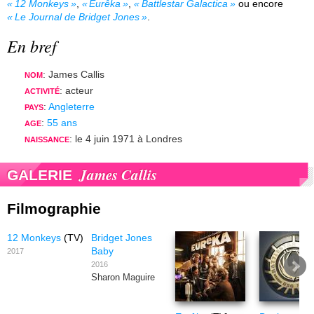
12 Monkeys
,
Eurêka
,
Battlestar Galactica
ou encore
Le Journal de Bridget Jones
.
En bref
: James Callis
NOM
: acteur
ACTIVITÉ
:
Angleterre
PAYS
:
55 ans
AGE
: le 4 juin 1971 à Londres
NAISSANCE
James Callis
GALERIE
Filmographie
12 Monkeys
(TV)
Bridget Jones
Baby
2017
2016
Sharon Maguire