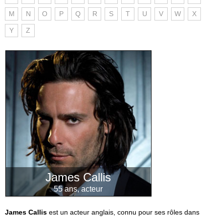
M
N
O
P
Q
R
S
T
U
V
W
X
Y
Z
James Callis
55 ans, acteur
James Callis
est un acteur anglais, connu pour ses rôles dans