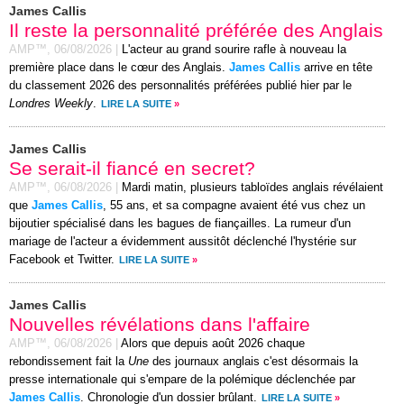
James Callis
Il reste la personnalité préférée des Anglais
AMP™,
06/08/2026
|
L'acteur au grand sourire rafle à nouveau la
première place dans le cœur des Anglais.
James Callis
arrive en tête
du classement 2026 des personnalités préférées publié hier par le
Londres Weekly
.
LIRE LA SUITE
»
James Callis
Se serait-il fiancé en secret?
AMP™,
06/08/2026
|
Mardi matin, plusieurs tabloïdes anglais révélaient
que
James Callis
, 55 ans, et sa compagne avaient été vus chez un
bijoutier spécialisé dans les bagues de fiançailles. La rumeur d'un
mariage de l'acteur a évidemment aussitôt déclenché l'hystérie sur
Facebook et Twitter.
LIRE LA SUITE
»
James Callis
Nouvelles révélations dans l'affaire
AMP™,
06/08/2026
|
Alors que depuis août 2026 chaque
rebondissement fait la
Une
des journaux anglais c'est désormais la
presse internationale qui s'empare de la polémique déclenchée par
James Callis
. Chronologie d'un dossier brûlant.
LIRE LA SUITE
»