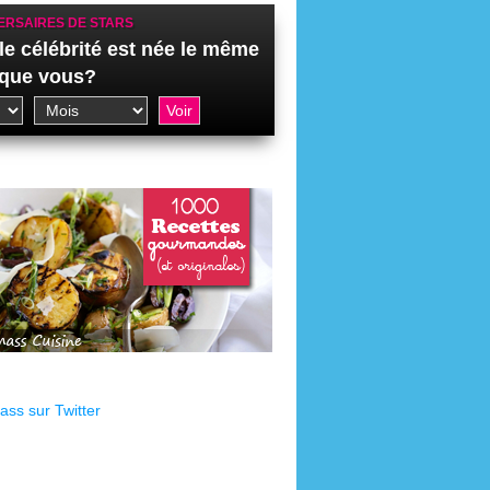
ERSAIRES DE STARS
le célébrité est née le même
 que vous?
ss sur Twitter