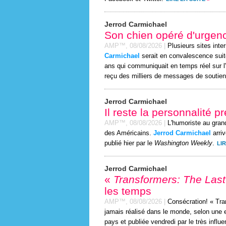
Jerrod Carmichael
Son chien opéré d'urgen
AMP™,
08/08/2026
|
Plusieurs sites inte
Carmichael
serait en convalescence suite
ans qui communiquait en temps réel sur l'
reçu des milliers de messages de soutien
Jerrod Carmichael
Il reste la personnalité 
AMP™,
08/08/2026
|
L'humoriste au gran
des Américains.
Jerrod Carmichael
arriv
publié hier par le
Washington Weekly
.
LIR
Jerrod Carmichael
«
Transformers: The Last
les temps
AMP™,
08/08/2026
|
Consécration! « Tran
jamais réalisé dans le monde, selon une 
pays et publiée vendredi par le très influ