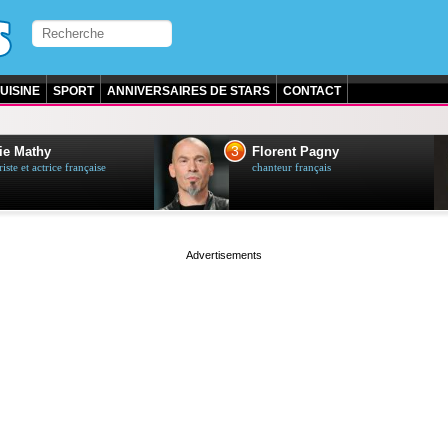
UISINE
SPORT
ANNIVERSAIRES DE STARS
CONTACT
3
ie Mathy
Florent Pagny
ste et actrice française
chanteur français
page served in 0s (0,5)