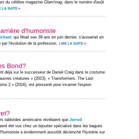
urs du célèbre magazine
Glam'mag
, dans le numéro d'août
E LA SUITE
»
carrière d'humoriste
ichael
, qui fêtait ses 39 ans en juin dernier, s'avouerait en
par l'évolution de la profession.
LIRE LA SUITE
»
mes Bond?
nt déjà sur le successeur de Daniel Craig dans le costume
auvres créatures » (2023), « Transformers: The Last
ins 2 » (2016), est pressenti pour incarner l'espion
ret?
urs tabloïdes américains révélaient que
Jerrod
ent été vus chez un bijoutier spécialisé dans les bagues
 l'humoriste a évidemment aussitôt déclenché l'hystérie sur