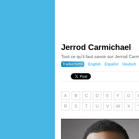
Jerrod Carmichael
Tout ce qu'il faut savoir sur Jerrod Carmi
Traductions
English
Español
Deutsch
A
B
C
D
E
F
G
R
S
T
U
V
W
X