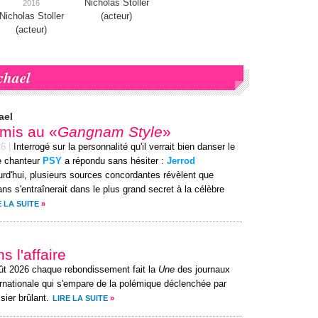
Nicholas Stoller
2016
Nicholas Stoller
(acteur)
(acteur)
chael
ael
t mis au «
Gangnam Style
»
26
|
Interrogé sur la personnalité qu'il verrait bien danser le
e chanteur
PSY
a répondu sans hésiter :
Jerrod
urd'hui, plusieurs sources concordantes révèlent que
ans s'entraînerait dans le plus grand secret à la célèbre
E LA SUITE
»
s l'affaire
ût 2026 chaque rebondissement fait la
Une
des journaux
ernationale qui s'empare de la polémique déclenchée par
sier brûlant.
LIRE LA SUITE
»