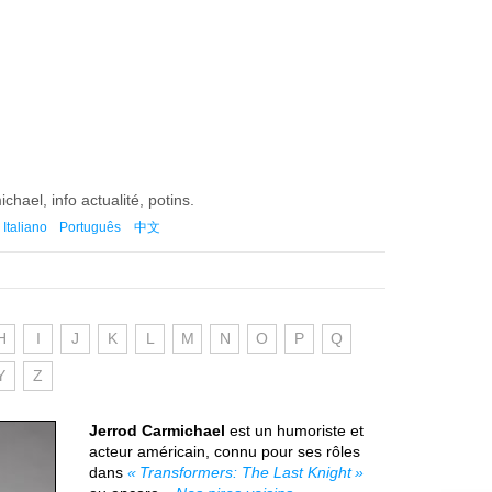
chael, info actualité, potins.
Italiano
Português
中文
H
I
J
K
L
M
N
O
P
Q
Y
Z
Jerrod Carmichael
est un humoriste et
acteur américain, connu pour ses rôles
dans
Transformers: The Last Knight