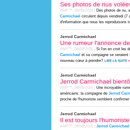
Ses photos de nus volées
AMP™,
08/08/2026
|
Des photos de nu, 
Carmichael
circulent depuis vendredi (7 
d'information que nous les reproduisons ici
Jerrod Carmichael
Une rumeur l'annonce de
AMP™,
08/08/2026
|
Si l'on en croit les
Carmichael
et sa compagne se seraient sé
nouveau cœur à prendre?
LIRE LA SUITE
»
Jerrod Carmichael
Jerrod Carmichael bient
AMP™,
08/08/2026
|
Une incroyable rume
américains: la compagne de
Jerrod Carm
proche de l'humoriste semblent confirmer
Jerrod Carmichael
Il est toujours l'humoris
AMP™,
08/08/2026
|
Jerrod Carmichael