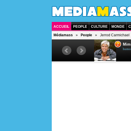
ACCUEIL
PEOPLE
CULTURE
MONDE
C
Médiamass
People
Jerrod Carmichael
1
2
Céline Dion
Mim
chanteuse québécoise
humori