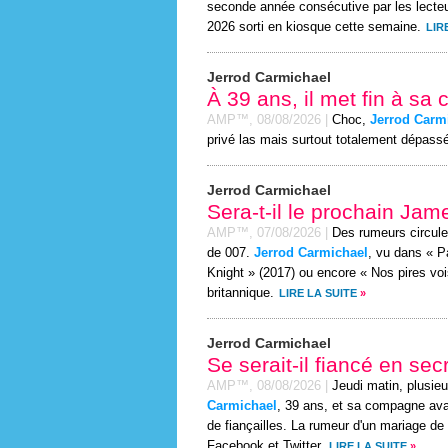
seconde année consécutive par les lecte
2026 sorti en kiosque cette semaine.
LIR
Jerrod Carmichael
À 39 ans, il met fin à sa 
AMP™,
08/08/2026
|
Choc,
Jerrod Carm
privé las mais surtout totalement dépassé 
Jerrod Carmichael
Sera-t-il le prochain Ja
AMP™,
07/08/2026
|
Des rumeurs circule
de 007.
Jerrod Carmichael
, vu dans « P
Knight » (2017) ou encore « Nos pires vois
britannique.
LIRE LA SUITE
»
Jerrod Carmichael
Se serait-il fiancé en sec
AMP™,
08/08/2026
|
Jeudi matin, plusie
Carmichael
, 39 ans, et sa compagne avai
de fiançailles. La rumeur d'un mariage de
Facebook et Twitter.
LIRE LA SUITE
»