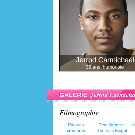
Jerrod Carmichael
39 ans, humoriste
Jerrod Carmicha
GALERIE
Filmographie
Pauvres
Transformers:
N
créatures
The Last Knight