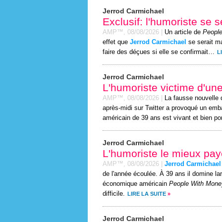
Jerrod Carmichael
Exclusif: l'humoriste se 
AMP™,
08/08/2026
|
Un article de
People
effet que
Jerrod Carmichael
se serait ma
faire des déçues si elle se confirmait…
L
Jerrod Carmichael
L'humoriste victime d'un
AMP™,
08/08/2026
|
La fausse nouvelle 
après-midi sur Twitter a provoqué un emb
américain de 39 ans est vivant et bien por
Jerrod Carmichael
L'humoriste le mieux pa
AMP™,
08/08/2026
|
Jerrod Carmichael
de l'année écoulée. À 39 ans il domine la
économique américain
People With Mone
difficile.
LIRE LA SUITE
»
Jerrod Carmichael