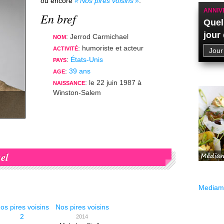
ou encore
Nos pires voisins
.
ANNIV
En bref
Quel
jour
: Jerrod Carmichael
NOM
: humoriste et acteur
ACTIVITÉ
:
États-Unis
PAYS
:
39 ans
AGE
: le 22 juin 1987 à
NAISSANCE
Winston-Salem
el
Mediama
os pires voisins
Nos pires voisins
2
2014