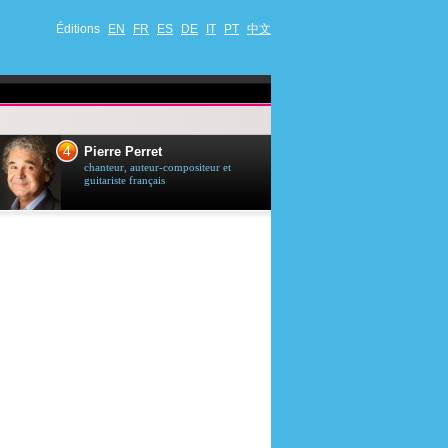
Éditions
EN
FR
ES
DE
IT
PT
中文
4
5
Pierre Perret
Jason Stath
chanteur, auteur-compositeur et
acteur britannique
guitariste français