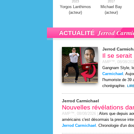
2023
2017
Yorgos Lanthimos
Michael Bay
(acteur)
(acteur)
Jerrod Carmi
ACTUALITÉ
Jerrod Carmich
Il se serai
AMP™,
08/08/20
Gangnam Style, l
Carmichael
. Aujo
l'humoriste de 39 
chorégraphie.
LIR
Jerrod Carmichael
Nouvelles révélations dan
AMP™,
08/08/2026
|
Alors que depuis ao
américains c'est désormais la presse int
Jerrod Carmichael
. Chronologie d'un dos