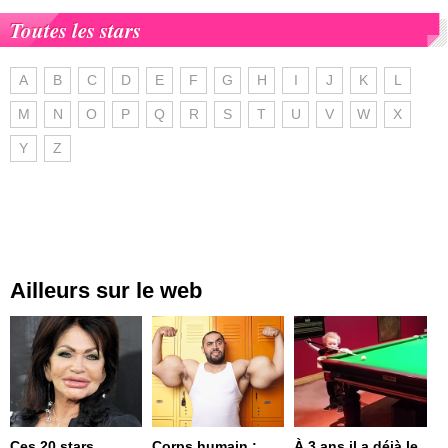
Toutes les stars
A
B
C
D
E
F
G
H
I
J
K
L
M
N
O
P
Q
R
S
T
U
V
W
X
Y
Z
Ailleurs sur le web
Ces 20 stars
Corps humain :
À 3 ans il a déjà le