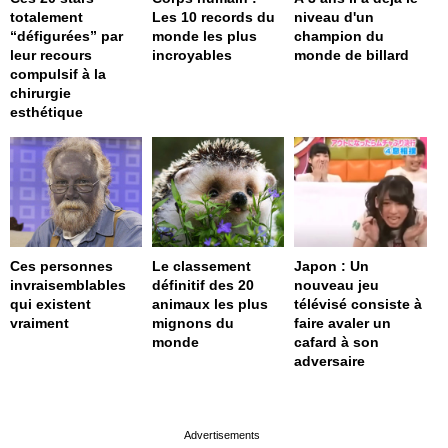
totalement
Les 10 records du
niveau d'un
“défigurées” par
monde les plus
champion du
leur recours
incroyables
monde de billard
compulsif à la
chirurgie
esthétique
Ces personnes
Le classement
Japon : Un
invraisemblables
définitif des 20
nouveau jeu
qui existent
animaux les plus
télévisé consiste à
vraiment
mignons du
faire avaler un
monde
cafard à son
adversaire
page served in 0s (0,4)