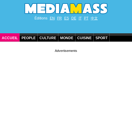
Éditions
EN
FR
ES
DE
IT
PT
中文
ACCUEIL
PEOPLE
CULTURE
MONDE
CUISINE
SPORT
ANNIVERSAIRES DE STARS
CONTACT