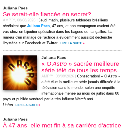
Juliana Paes
Se serait-elle fiancée en secret?
AMP™,
08/08/2026
|
Jeudi matin, plusieurs tabloïdes brésiliens
révélaient que
Juliana Paes
, 47 ans, et son compagnon avaient été
vus chez un bijoutier spécialisé dans les bagues de fiançailles. La
rumeur d'un mariage de l'actrice a évidemment aussitôt déclenché
l'hystérie sur Facebook et Twitter.
LIRE LA SUITE
»
Juliana Paes
«
O Astro
» sacrée meilleure
série télé de tous les temps
AMP™,
08/08/2026
|
Consécration! « O Astro »
a été élue la meilleure série jamais diffusée à la
télévision dans le monde, selon une enquête
internationale menée au mois de juillet dans 80
pays et publiée vendredi par le très influent
Watch and
Listen
.
LIRE LA SUITE
»
Juliana Paes
À 47 ans, elle met fin à sa carrière d'actrice