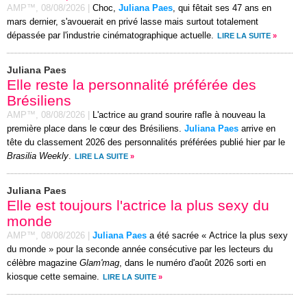
AMP™,
08/08/2026
|
Choc,
Juliana Paes
, qui fêtait ses 47 ans en
mars dernier, s'avouerait en privé lasse mais surtout totalement
dépassée par l'industrie cinématographique actuelle.
LIRE LA SUITE
»
Juliana Paes
Elle reste la personnalité préférée des
Brésiliens
AMP™,
08/08/2026
|
L'actrice au grand sourire rafle à nouveau la
première place dans le cœur des Brésiliens.
Juliana Paes
arrive en
tête du classement 2026 des personnalités préférées publié hier par le
Brasilia Weekly
.
LIRE LA SUITE
»
Juliana Paes
Elle est toujours l'actrice la plus sexy du
monde
AMP™,
08/08/2026
|
Juliana Paes
a été sacrée « Actrice la plus sexy
du monde » pour la seconde année consécutive par les lecteurs du
célèbre magazine
Glam'mag
, dans le numéro d'août 2026 sorti en
kiosque cette semaine.
LIRE LA SUITE
»