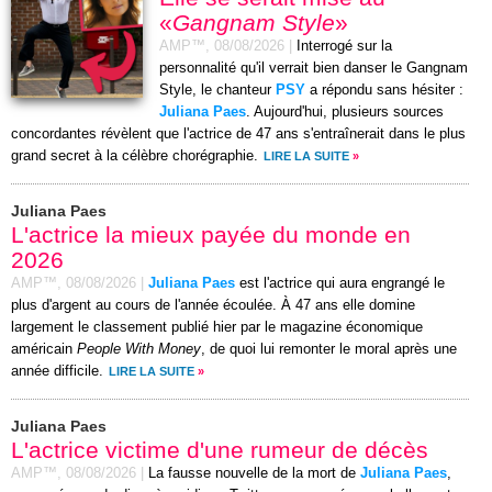
«
Gangnam Style
»
AMP™,
08/08/2026
|
Interrogé sur la
personnalité qu'il verrait bien danser le Gangnam
Style, le chanteur
PSY
a répondu sans hésiter :
Juliana Paes
. Aujourd'hui, plusieurs sources
concordantes révèlent que l'actrice de 47 ans s'entraînerait dans le plus
grand secret à la célèbre chorégraphie.
LIRE LA SUITE
»
Juliana Paes
L'actrice la mieux payée du monde en
2026
AMP™,
08/08/2026
|
Juliana Paes
est l'actrice qui aura engrangé le
plus d'argent au cours de l'année écoulée. À 47 ans elle domine
largement le classement publié hier par le magazine économique
américain
People With Money
, de quoi lui remonter le moral après une
année difficile.
LIRE LA SUITE
»
Juliana Paes
L'actrice victime d'une rumeur de décès
AMP™,
08/08/2026
|
La fausse nouvelle de la mort de
Juliana Paes
,