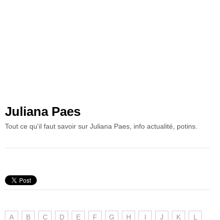
Juliana Paes
Tout ce qu'il faut savoir sur Juliana Paes, info actualité, potins.
A
B
C
D
E
F
G
H
I
J
K
L