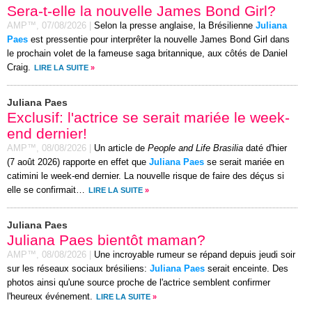
Sera-t-elle la nouvelle James Bond Girl?
AMP™,
07/08/2026
|
Selon la presse anglaise, la Brésilienne
Juliana
Paes
est pressentie pour interprêter la nouvelle James Bond Girl dans
le prochain volet de la fameuse saga britannique, aux côtés de Daniel
Craig.
LIRE LA SUITE
»
Juliana Paes
Exclusif: l'actrice se serait mariée le week-
end dernier!
AMP™,
08/08/2026
|
Un article de
People and Life Brasilia
daté d'hier
(7 août 2026) rapporte en effet que
Juliana Paes
se serait mariée en
catimini le week-end dernier. La nouvelle risque de faire des déçus si
elle se confirmait…
LIRE LA SUITE
»
Juliana Paes
Juliana Paes bientôt maman?
AMP™,
08/08/2026
|
Une incroyable rumeur se répand depuis jeudi soir
sur les réseaux sociaux brésiliens:
Juliana Paes
serait enceinte. Des
photos ainsi qu'une source proche de l'actrice semblent confirmer
l'heureux événement.
LIRE LA SUITE
»