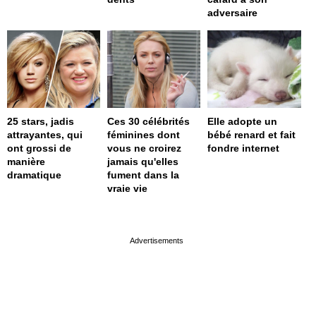
adversaire
25 stars, jadis
Ces 30 célébrités
Elle adopte un
attrayantes, qui
féminines dont
bébé renard et fait
ont grossi de
vous ne croirez
fondre internet
manière
jamais qu'elles
dramatique
fument dans la
vraie vie
page served in 0.001s (0,4)