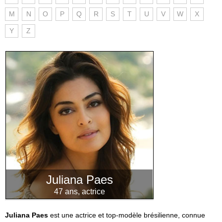
M
N
O
P
Q
R
S
T
U
V
W
X
Y
Z
Juliana Paes
47 ans, actrice
Juliana Paes
est une actrice et top-modèle brésilienne, connue