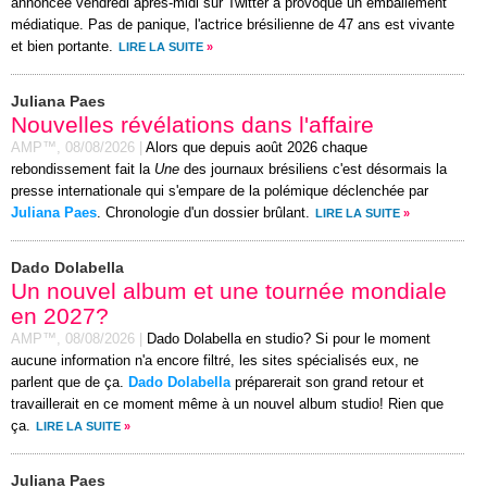
annoncée vendredi après-midi sur Twitter a provoqué un emballement
médiatique. Pas de panique, l'actrice brésilienne de 47 ans est vivante
et bien portante.
LIRE LA SUITE
»
Juliana Paes
Nouvelles révélations dans l'affaire
AMP™,
08/08/2026
|
Alors que depuis août 2026 chaque
rebondissement fait la
Une
des journaux brésiliens c'est désormais la
presse internationale qui s'empare de la polémique déclenchée par
Juliana Paes
. Chronologie d'un dossier brûlant.
LIRE LA SUITE
»
Dado Dolabella
Un nouvel album et une tournée mondiale
en 2027?
AMP™,
08/08/2026
|
Dado Dolabella en studio? Si pour le moment
aucune information n'a encore filtré, les sites spécialisés eux, ne
parlent que de ça.
Dado Dolabella
préparerait son grand retour et
travaillerait en ce moment même à un nouvel album studio! Rien que
ça.
LIRE LA SUITE
»
Juliana Paes