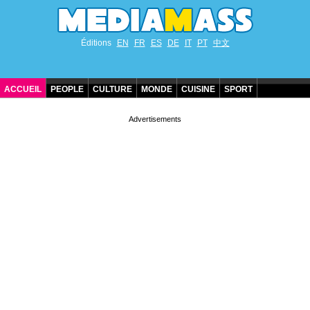
Éditions
EN
FR
ES
DE
IT
PT
中文
ACCUEIL
PEOPLE
CULTURE
MONDE
CUISINE
SPORT
ANNIVERSAIRES DE STARS
CONTACT