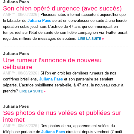
Juliana Paes
Son chien opéré d'urgence (avec succès)
AMP™,
08/08/2026
|
Plusieurs sites internet rapportent aujourd'hui que
le labrador de
Juliana Paes
serait en convalescence suite à une lourde
opération subie jeudi soir. L'actrice de 47 ans qui communiquait en
temps réel sur l'état de santé de son fidèle compagnon via Twitter aurait
reçu des milliers de messages de soutien.
LIRE LA SUITE
»
Juliana Paes
Une rumeur l'annonce de nouveau
célibataire
AMP™,
08/08/2026
|
Si l'on en croit les dernières rumeurs de nos
confrères brésiliens,
Juliana Paes
et son partenaire se seraient
séparés. L'actrice brésilienne serait-elle, à 47 ans, le nouveau cœur à
prendre?
LIRE LA SUITE
»
Juliana Paes
Ses photos de nus volées et publiées sur
internet
AMP™,
08/08/2026
|
Des photos de nu, apparemment volées du
téléphone portable de
Juliana Paes
circulent depuis vendredi (7 août