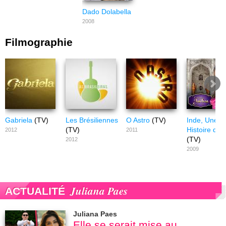
Dado Dolabella
2008
Filmographie
Gabriela
(TV)
Les Brésiliennes
O Astro
(TV)
Inde, Une
(TV)
Histoire d'a
2012
2011
(TV)
2012
2009
Juliana Paes
ACTUALITÉ
Juliana Paes
Elle se serait mise au