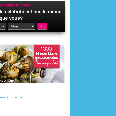
ERSAIRES DE STARS
le célébrité est née le même
 que vous?
ss sur Twitter