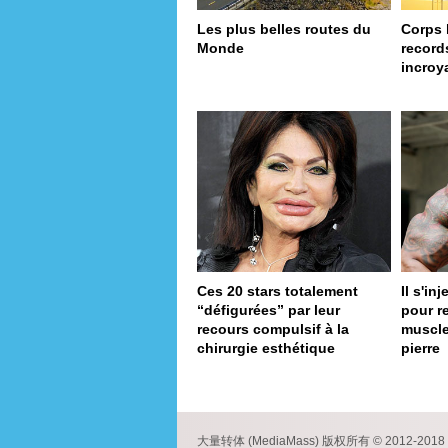
Les plus belles routes du
Corps 
Monde
record
incroy
Ces 20 stars totalement
Il s'in
“défigurées” par leur
pour r
recours compulsif à la
muscle
chirurgie esthétique
pierre
pa
大量转体 (MediaMass) 版权所有 © 2012-2018 