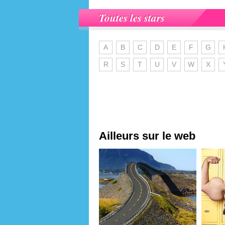
Toutes les stars
A
B
C
D
E
F
G
R
S
T
U
V
W
X
Ailleurs sur le web