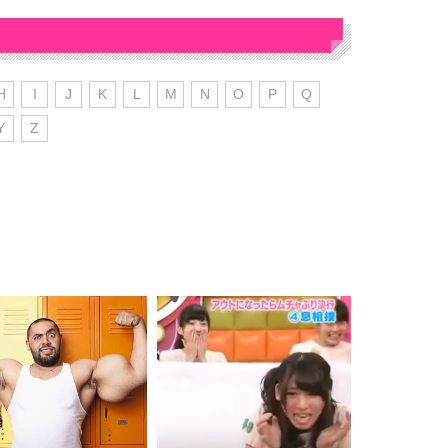
H
I
J
K
L
M
N
O
P
Q
Y
Z