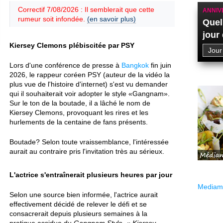
Correctif 7/08/2026 : Il semblerait que cette
ANNIV
rumeur soit infondée.
(en savoir plus)
Quel
jour
Kiersey Clemons plébiscitée par PSY
Lors d'une conférence de presse à
Bangkok
fin juin
2026, le rappeur coréen PSY (auteur de la vidéo la
plus vue de l'histoire d'internet) s'est vu demander
qui il souhaiterait voir adopter le style «Gangnam».
Sur le ton de la boutade, il a lâché le nom de
Kiersey Clemons, provoquant les rires et les
hurlements de la centaine de fans présents.
Boutade? Selon toute vraissemblance, l'intéressée
aurait au contraire pris l'invitation très au sérieux.
L'actrice s'entraînerait plusieurs heures par jour
Mediama
Selon une source bien informée, l'actrice aurait
effectivement décidé de relever le défi et se
consacrerait depuis plusieurs semaines à la