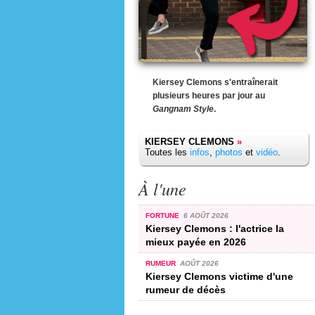
Kiersey Clemons s'entraînerait
plusieurs heures par jour au
Gangnam Style
.
KIERSEY CLEMONS
»
Toutes les
infos
,
photos
et
vidéo
.
À l'une
FORTUNE
6 AOÛT 2026
Kiersey Clemons : l'actrice la
mieux payée en 2026
RUMEUR
AOÛT 2026
Kiersey Clemons victime d'une
rumeur de décès