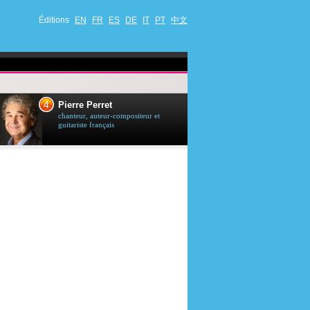
Éditions
EN
FR
ES
DE
IT
PT
中文
4
5
Pierre Perret
Jason Stath
chanteur, auteur-compositeur et
acteur britannique
guitariste français