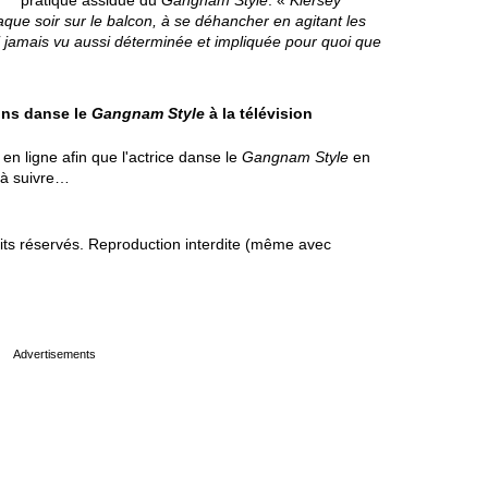
pratique assidue du
Gangnam Style
. «
Kiersey
ue soir sur le balcon, à se déhancher en agitant les
ai jamais vu aussi déterminée et impliquée pour quoi que
ons danse le
Gangnam Style
à la télévision
en ligne afin que l'actrice danse le
Gangnam Style
en
e à suivre…
s réservés. Reproduction interdite (même avec