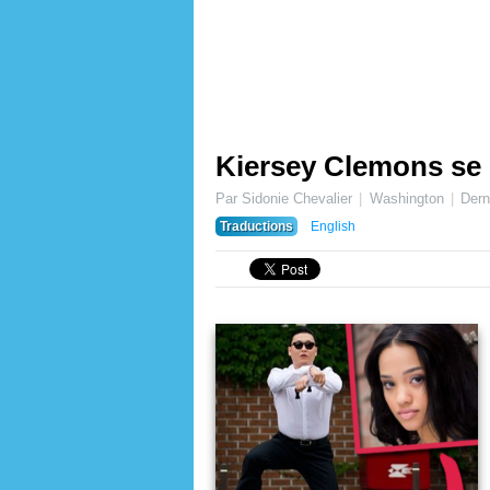
Kiersey Clemons se
Par Sidonie Chevalier
Washington
Dern
Traductions
English