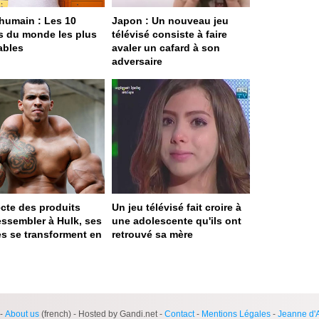
humain : Les 10
Japon : Un nouveau jeu
s du monde les plus
télévisé consiste à faire
ables
avaler un cafard à son
adversaire
jecte des produits
Un jeu télévisé fait croire à
essembler à Hulk, ses
une adolescente qu'ils ont
s se transforment en
retrouvé sa mère
ge served in 0s (0,4)
-
About us
(french) - Hosted by Gandi.net -
Contact
-
Mentions Légales
-
Jeanne d'