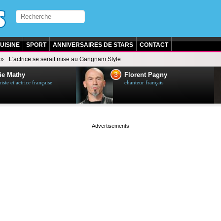
UISINE
SPORT
ANNIVERSAIRES DE STARS
CONTACT
L'actrice se serait mise au Gangnam Style
3
ie Mathy
Florent Pagny
ste et actrice française
chanteur français
page served in 0s (0,5)