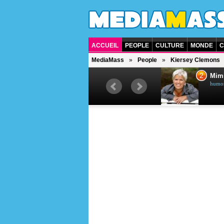
ACCUEIL
PEOPLE
CULTURE
MONDE
C
MediaMass
People
Kiersey Clemons
1
2
Céline Dion
Mim
chanteuse québécoise
humori