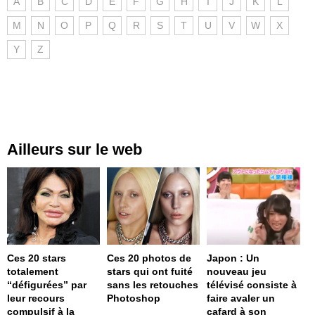
A
B
C
D
E
F
G
H
I
J
K
L
M
N
O
P
Q
R
S
T
U
V
W
X
Y
Z
Ailleurs sur le web
Ces 20 stars
Ces 20 photos de
Japon : Un
totalement
stars qui ont fuité
nouveau jeu
“défigurées” par
sans les retouches
télévisé consiste à
leur recours
Photoshop
faire avaler un
compulsif à la
cafard à son