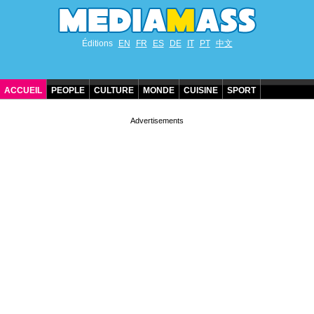
Éditions
EN
FR
ES
DE
IT
PT
中文
ACCUEIL
PEOPLE
CULTURE
MONDE
CUISINE
SPORT
ANNIVERSAIRES DE STARS
CONTACT