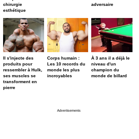
chirurgie
adversaire
esthétique
Il s'injecte des
Corps humain :
À 3 ans il a déjà le
produits pour
Les 10 records du
niveau d'un
ressembler à Hulk,
monde les plus
champion du
ses muscles se
incroyables
monde de billard
transforment en
pierre
page served in 0.001s (0,4)