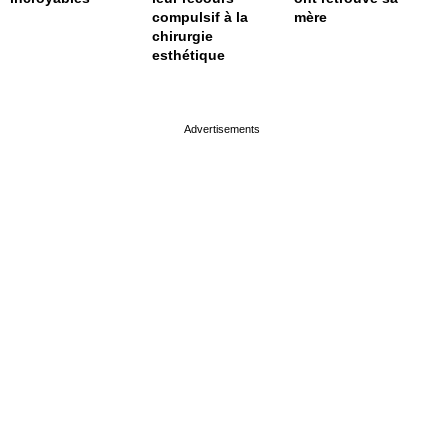
compulsif à la
mère
chirurgie
esthétique
page served in 0.001s (0,4)