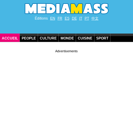
Éditions
EN
FR
ES
DE
IT
PT
中文
ACCUEIL
PEOPLE
CULTURE
MONDE
CUISINE
SPORT
ANNIVERSAIRES DE STARS
CONTACT