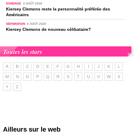
SONDAGE
9 AOÛT 2026
Kiersey Clemons reste la personnalité préférée des
Américains
SÉPARATION
6 AOÛT 2026
Kiersey Clemons de nouveau célibataire?
Toutes les stars
A
B
C
D
E
F
G
H
I
J
K
L
M
N
O
P
Q
R
S
T
U
V
W
X
Y
Z
Ailleurs sur le web