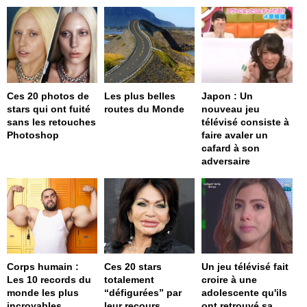
Ces 20 photos de
Les plus belles
Japon : Un
stars qui ont fuité
routes du Monde
nouveau jeu
sans les retouches
télévisé consiste à
Photoshop
faire avaler un
cafard à son
adversaire
Corps humain :
Ces 20 stars
Un jeu télévisé fait
Les 10 records du
totalement
croire à une
monde les plus
“défigurées” par
adolescente qu'ils
incroyables
leur recours
ont retrouvé sa