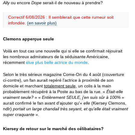
Ally
ou encore
Dope
serait-il de nouveau à prendre?
Correctif 6/08/2026 : Il semblerait que cette rumeur soit
infondée.
(en savoir plus)
Clemons apperçue seule
Voilà en tout cas une nouvelle qui si elle se confirmait réjouirait
les nombreux admirateurs de la séduisante Américaine,
récemment
élue plus belle actrice du monde
.
Selon le très sérieux magazine Come-On du 4 août (couverture
ci-contre), un fan aurait repéré l'actrice à proximité de son
domicile et marchant
totalement seule
, un colis à la main
probablement récupéré à la Poste au bas de la rue. «
Était-elle
vraiment seule?
» «
Entièrement SEULE, j'en suis sûr à 100%
»
aurait confirmé le fan avant d'ajouter qu'«
elle
(Kiersey Clemons,
ndlr)
portait un large chandail très seyant, et qu'elle était vraiment
super craquante
».
Kiersey de retour sur le marché des célibataires?