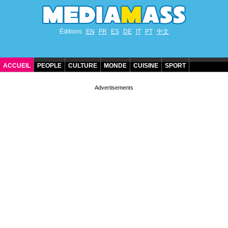
Éditions
EN
FR
ES
DE
IT
PT
中文
ACCUEIL
PEOPLE
CULTURE
MONDE
CUISINE
SPORT
ANNIVERSAIRES DE STARS
CONTACT