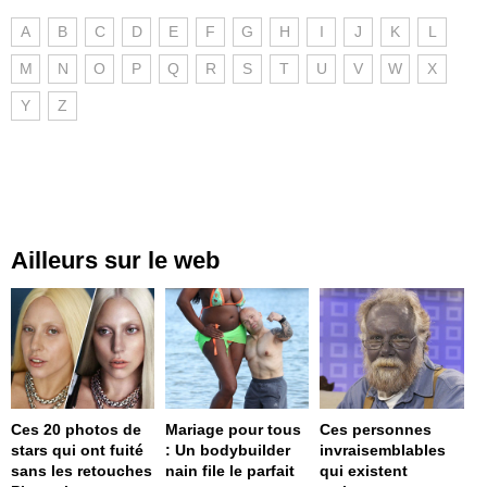
A
B
C
D
E
F
G
H
I
J
K
L
M
N
O
P
Q
R
S
T
U
V
W
X
Y
Z
Ailleurs sur le web
Ces 20 photos de
Mariage pour tous
Ces personnes
stars qui ont fuité
: Un bodybuilder
invraisemblables
sans les retouches
nain file le parfait
qui existent