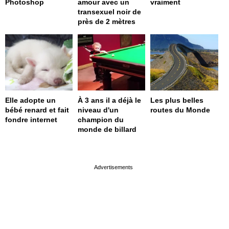
Photoshop
amour avec un
vraiment
transexuel noir de
près de 2 mètres
Elle adopte un
À 3 ans il a déjà le
Les plus belles
bébé renard et fait
niveau d'un
routes du Monde
fondre internet
champion du
monde de billard
page served in 0s (0,4)