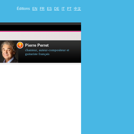
Éditions
EN
FR
ES
DE
IT
PT
中文
4
5
Pierre Perret
Jason Stath
chanteur, auteur-compositeur et
acteur britannique
guitariste français