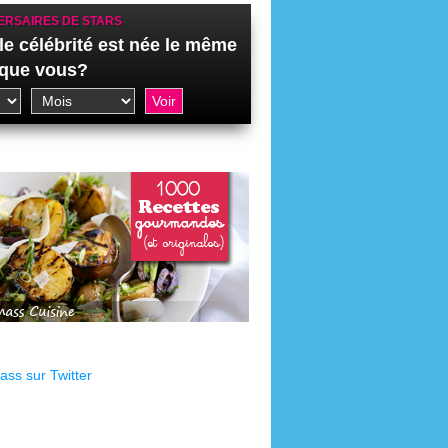
ERSAIRES DE STARS
le célébrité est née le même
 que vous?
ss sur Twitter