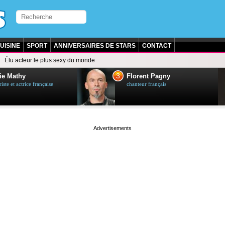
UISINE
SPORT
ANNIVERSAIRES DE STARS
CONTACT
Élu acteur le plus sexy du monde
3
ie Mathy
Florent Pagny
ste et actrice française
chanteur français
page served in 0s (0,5)