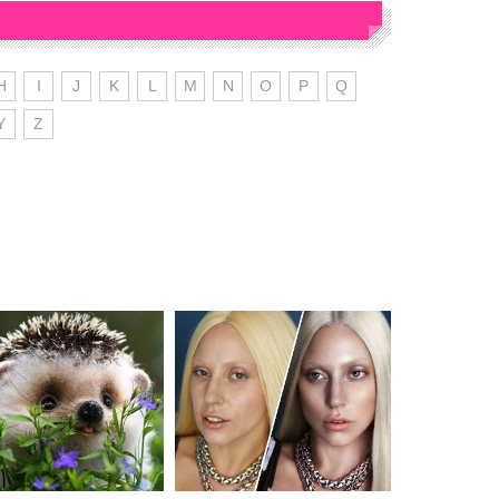
H
I
J
K
L
M
N
O
P
Q
Y
Z