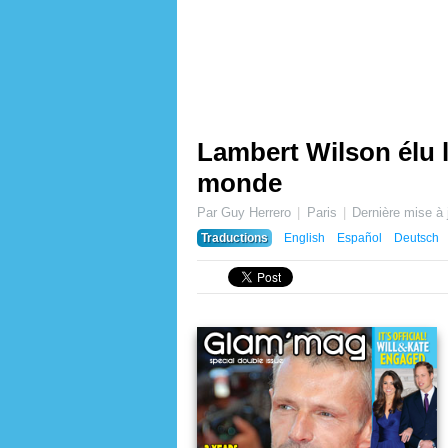
Lambert Wilson élu l
monde
Par Guy Herrero
Paris
Dernière mise à 
Traductions
English
Español
Deutsch