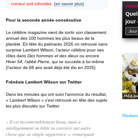
rumeur soit infondée.
(en savoir plus)
ANNIV
Quel
Pour la seconde année consécutive
jour
Le célèbre magazine vient de sortir son classement
annuel des 100 hommes les plus beaux de la
planète. En tête du palmarès 2026 on retrouve sans
surprise Lambert Wilson, l'acteur célèbre pour ses
rôles dans
Des hommes et des dieux
ou encore
Hiver 54, l'abbé Pierre
, qui se succède à lui-même
(l'acteur de 68 ans avait déjà été élu en 2025).
Frénésie Lambert Wilson sur Twitter
Dans les minutes qui ont suivi l'annonce du résultat,
« Lambert Wilson » s'est retrouvé en tête des sujets
les plus discutés sur Twitter:
Mediama
«
Il est incontestablement beau, mais a
intelligemment su bâtir sa carrière sur autre
chose que sa simple apparence
», remarquait