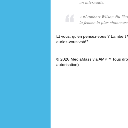
un internaute.
«
#Lambert Wilson élu l'ho
la femme la plus chanceu
Et vous, qu’en pensez-vous ? Lambert Wi
auriez-vous voté?
© 2026 MédiaMass via AMP™ Tous droit
autorisation).