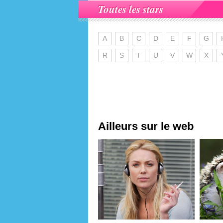
Toutes les stars
A
B
C
D
E
F
G
R
S
T
U
V
W
X
Ailleurs sur le web