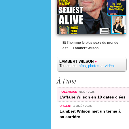
Et l'homme le plus sexy du monde
est … Lambert Wilson
LAMBERT WILSON
»
Toutes les
infos
,
photos
et
vidéo
.
À l'une
POLÉMIQUE
AOÛT 2026
L'affaire Wilson en 10 dates clées
URGENT
8 AOÛT 2026
Lambert Wilson met un terme à
sa carrière