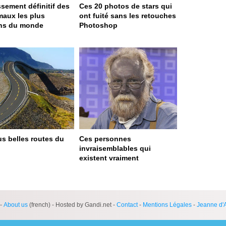
ssement définitif des
Ces 20 photos de stars qui
maux les plus
ont fuité sans les retouches
ns du monde
Photoshop
us belles routes du
Ces personnes
invraisemblables qui
existent vraiment
ge served in 0s (0,4)
-
About us
(french) - Hosted by Gandi.net -
Contact
-
Mentions Légales
-
Jeanne d'