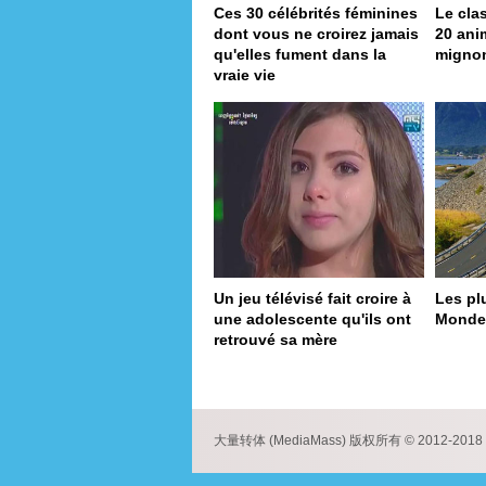
Ces 30 célébrités féminines
Le cla
dont vous ne croirez jamais
20 ani
qu'elles fument dans la
migno
vraie vie
Un jeu télévisé fait croire à
Les pl
une adolescente qu'ils ont
Monde
retrouvé sa mère
pa
大量转体 (MediaMass) 版权所有 © 2012-2018 