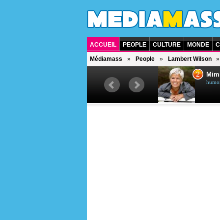
ACCUEIL
PEOPLE
CULTURE
MONDE
C
Médiamass
People
Lambert Wilson
1
2
Céline Dion
Mim
chanteuse québécoise
humori