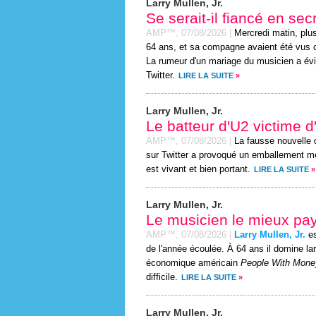
Larry Mullen, Jr.
Se serait-il fiancé en sec
AMP™,
07/08/2026
|
Mercredi matin, plus
64 ans, et sa compagne avaient été vus ch
La rumeur d'un mariage du musicien a év
Twitter.
LIRE LA SUITE
»
Larry Mullen, Jr.
Le batteur d'U2 victime 
AMP™,
07/08/2026
|
La fausse nouvelle 
sur Twitter a provoqué un emballement mé
est vivant et bien portant.
LIRE LA SUITE
»
Larry Mullen, Jr.
Le musicien le mieux p
AMP™,
07/08/2026
|
Larry Mullen, Jr.
es
de l'année écoulée. À 64 ans il domine la
économique américain
People With Mone
difficile.
LIRE LA SUITE
»
Larry Mullen, Jr.