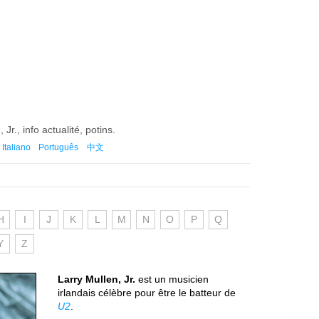
 Jr., info actualité, potins.
Italiano
Português
中文
H
I
J
K
L
M
N
O
P
Q
Y
Z
Larry Mullen, Jr.
est un musicien
irlandais célèbre pour être le batteur de
U2
.