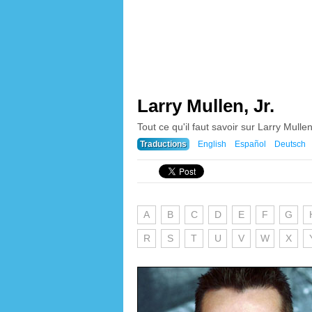
Larry Mullen, Jr.
Tout ce qu'il faut savoir sur Larry Mullen,
Traductions
English
Español
Deutsch
A
B
C
D
E
F
G
R
S
T
U
V
W
X