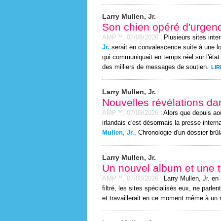
Larry Mullen, Jr.
Son chien opéré d'urgen
AMP™,
07/08/2026
|
Plusieurs sites inte
Jr.
serait en convalescence suite à une lo
qui communiquait en temps réel sur l'état
des milliers de messages de soutien.
LIR
Larry Mullen, Jr.
Nouvelles révélations dan
AMP™,
07/08/2026
|
Alors que depuis ao
irlandais c'est désormais la presse inter
Mullen, Jr.
. Chronologie d'un dossier brûl
Larry Mullen, Jr.
Un nouvel album et une 
AMP™,
07/08/2026
|
Larry Mullen, Jr. e
filtré, les sites spécialisés eux, ne parle
et travaillerait en ce moment même à un 