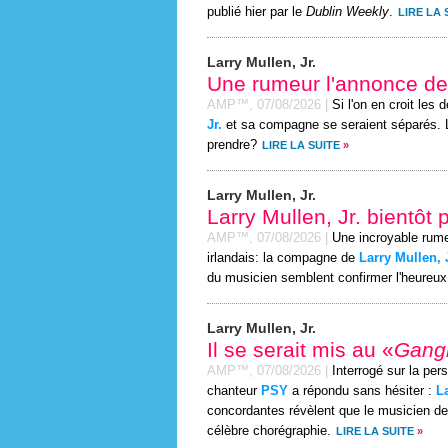
publié hier par le
Dublin Weekly
.
LIRE LA 
Larry Mullen, Jr.
Une rumeur l'annonce de
AMP™,
07/08/2026
|
Si l'on en croit les
Jr.
et sa compagne se seraient séparés. Le
prendre?
LIRE LA SUITE
»
Larry Mullen, Jr.
Larry Mullen, Jr. bientôt
AMP™,
07/08/2026
|
Une incroyable rume
irlandais: la compagne de
Larry Mullen, 
du musicien semblent confirmer l'heureu
Larry Mullen, Jr.
Il se serait mis au «
Gang
AMP™,
07/08/2026
|
Interrogé sur la per
chanteur
PSY
a répondu sans hésiter :
La
concordantes révèlent que le musicien de 
célèbre chorégraphie.
LIRE LA SUITE
»