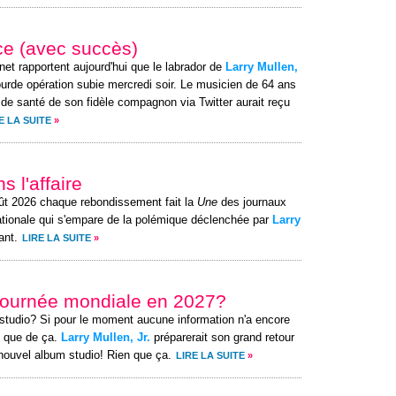
ce (avec succès)
rnet rapportent aujourd'hui que le labrador de
Larry Mullen,
urde opération subie mercredi soir. Le musicien de 64 ans
 de santé de son fidèle compagnon via Twitter aurait reçu
E LA SUITE
»
s l'affaire
ût 2026 chaque rebondissement fait la
Une
des journaux
nationale qui s'empare de la polémique déclenchée par
Larry
ant.
LIRE LA SUITE
»
tournée mondiale en 2027?
n studio? Si pour le moment aucune information n'a encore
nt que de ça.
Larry Mullen, Jr.
préparerait son grand retour
nouvel album studio! Rien que ça.
LIRE LA SUITE
»