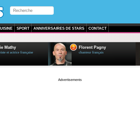
UISINE
SPORT
ANNIVERSAIRES DE STARS
CONTACT
3
ie Mathy
Florent Pagny
ste et actrice française
chanteur français
page served in 0s (0,4)