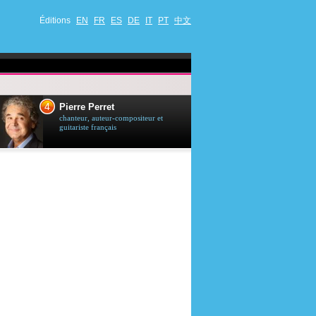
Éditions
EN
FR
ES
DE
IT
PT
中文
4
5
Pierre Perret
Jason Stath
chanteur, auteur-compositeur et
acteur britannique
guitariste français