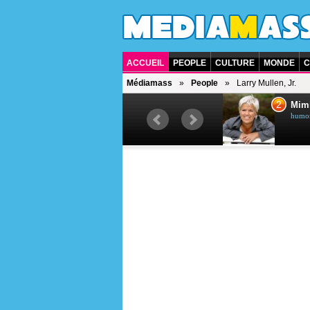
ACCUEIL
PEOPLE
CULTURE
MONDE
C
Médiamass
People
Larry Mullen, Jr.
1
2
Céline Dion
Mim
chanteuse québécoise
humori