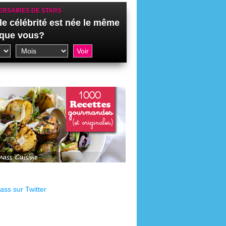
ERSAIRES DE STARS
le célébrité est née le même
 que vous?
ss sur Twitter