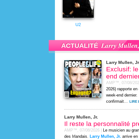
U2
Larry Mullen,
ACTUALITÉ
Larry Mullen, Jr
Exclusif: l
end dernier
AMP™,
07/08/20
2026) rapporte en
week-end dernier. 
confirmait…
LIRE 
Larry Mullen, Jr.
Il reste la personnalité p
AMP™,
07/08/2026
|
Le musicien au gran
des Irlandais.
Larry Mullen, Jr.
arrive en