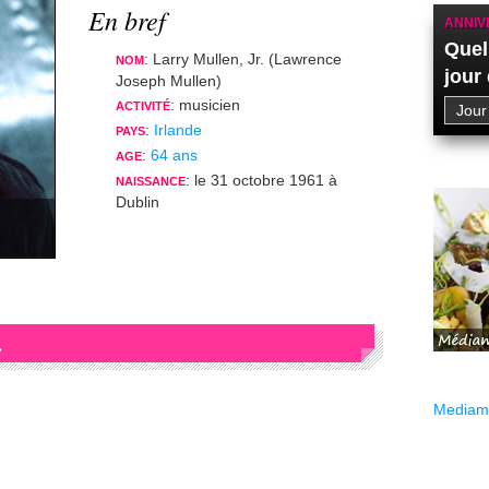
En bref
ANNIV
Quel
: Larry Mullen, Jr. (Lawrence
NOM
jour
Joseph Mullen)
: musicien
ACTIVITÉ
:
Irlande
PAYS
:
64 ans
AGE
: le 31 octobre 1961 à
NAISSANCE
Dublin
.
Mediama