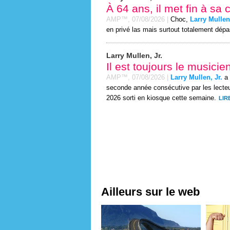
À 64 ans, il met fin à sa 
AMP™,
07/08/2026
|
Choc,
Larry Mullen,
en privé las mais surtout totalement dépas
Larry Mullen, Jr.
Il est toujours le musici
AMP™,
07/08/2026
|
Larry Mullen, Jr.
a 
seconde année consécutive par les lecte
2026 sorti en kiosque cette semaine.
LIR
Ailleurs sur le web