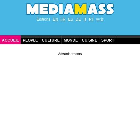
Éditions
EN
FR
ES
DE
IT
PT
中文
ACCUEIL
PEOPLE
CULTURE
MONDE
CUISINE
SPORT
ANNIVERSAIRES DE STARS
CONTACT