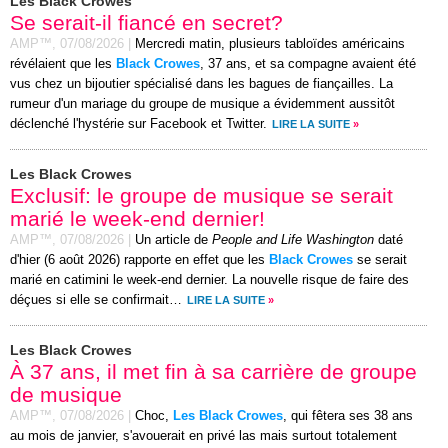
Les Black Crowes
Se serait-il fiancé en secret?
AMP™,
07/08/2026
|
Mercredi matin, plusieurs tabloïdes américains
révélaient que les
Black Crowes
, 37 ans, et sa compagne avaient été
vus chez un bijoutier spécialisé dans les bagues de fiançailles. La
rumeur d'un mariage du groupe de musique a évidemment aussitôt
déclenché l'hystérie sur Facebook et Twitter.
LIRE LA SUITE
»
Les Black Crowes
Exclusif: le groupe de musique se serait
marié le week-end dernier!
AMP™,
07/08/2026
|
Un article de
People and Life Washington
daté
d'hier (6 août 2026) rapporte en effet que les
Black Crowes
se serait
marié en catimini le week-end dernier. La nouvelle risque de faire des
déçues si elle se confirmait…
LIRE LA SUITE
»
Les Black Crowes
À 37 ans, il met fin à sa carrière de groupe
de musique
AMP™,
07/08/2026
|
Choc,
Les Black Crowes
, qui fêtera ses 38 ans
au mois de janvier, s'avouerait en privé las mais surtout totalement