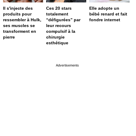
Il s'injecte des
Ces 20 stars
Elle adopte un
produits pour
totalement
bébé renard et fait
ressembler à Hulk,
“défigurées” par
fondre internet
ses muscles se
leur recours
transforment en
compulsif à la
pierre
chirurgie
esthétique
page served in 0s (0,4)