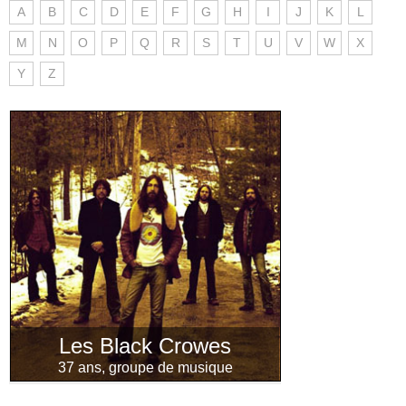
A
B
C
D
E
F
G
H
I
J
K
L
M
N
O
P
Q
R
S
T
U
V
W
X
Y
Z
Les Black Crowes
37 ans, groupe de musique