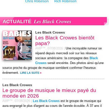
Chris Robinson
Rich Robinson
Les Black Crowes
ACTUALITÉ
Les Black Crowes
Les Black Crowes bientôt
papa?
AMP™,
07/08/2026
|
Une incroyable rumeur se
répand depuis mercredi soir sur les réseaux
sociaux américains: la compagne des
Black
Crowes
serait enceinte. Des photos ainsi qu'une
source proche du groupe de musique semblent confirmer l'heureux
événement.
LIRE LA SUITE
»
Les Black Crowes
Le groupe de musique le mieux payé du
monde en 2026
AMP™,
07/08/2026
|
Les Black Crowes
est le groupe de musique qui
aura engrangé le plus d'argent au cours de l'année écoulée. À 37 ans il