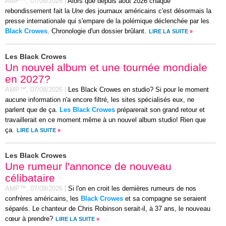
AMP™,
07/08/2026
|
Alors que depuis août 2026 chaque
rebondissement fait la
Une
des journaux américains c'est désormais la
presse internationale qui s'empare de la polémique déclenchée par les
Black Crowes
. Chronologie d'un dossier brûlant.
LIRE LA SUITE
»
Les Black Crowes
Un nouvel album et une tournée mondiale
en 2027?
AMP™,
07/08/2026
|
Les Black Crowes en studio? Si pour le moment
aucune information n'a encore filtré, les sites spécialisés eux, ne
parlent que de ça.
Les Black Crowes
préparerait son grand retour et
travaillerait en ce moment même à un nouvel album studio! Rien que
ça.
LIRE LA SUITE
»
Les Black Crowes
Une rumeur l'annonce de nouveau
célibataire
AMP™,
07/08/2026
|
Si l'on en croit les dernières rumeurs de nos
confrères américains, les
Black Crowes
et sa compagne se seraient
séparés. Le chanteur de Chris Robinson serait-il, à 37 ans, le nouveau
cœur à prendre?
LIRE LA SUITE
»