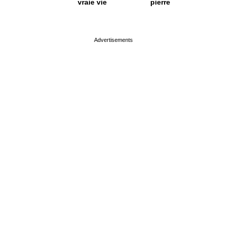
vraie vie
pierre
page served in 0s (0,4)