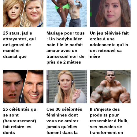
25 stars, jadis
Mariage pour tous
Un jeu télévisé fait
attrayantes, qui
: Un bodybuilder
croire à une
ont grossi de
nain file le parfait
adolescente qu'ils
manière
amour avec un
ont retrouvé sa
dramatique
transexuel noir de
mère
près de 2 mètres
25 célébrités qui
Ces 30 célébrités
Il s'injecte des
se sont
féminines dont
produits pour
(heureusement)
vous ne croirez
ressembler à Hulk,
fait refaire les
jamais qu'elles
ses muscles se
dents
fument dans la
transforment en