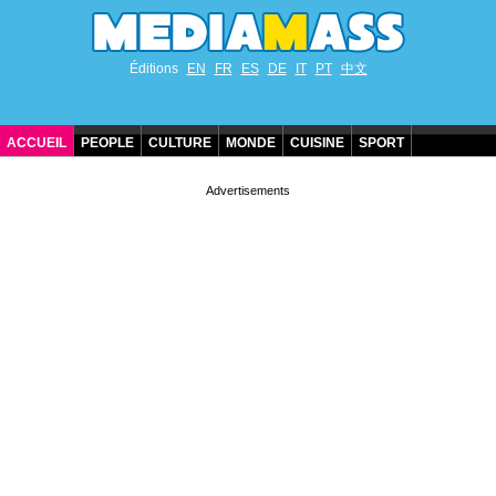
Éditions
EN
FR
ES
DE
IT
PT
中文
ACCUEIL
PEOPLE
CULTURE
MONDE
CUISINE
SPORT
ANNIVERSAIRES DE STARS
CONTACT