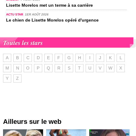
Lisette Morelos met un terme à sa carrière
ACTU STAR
1ER AOÛT 2026
Le chien de Lisette Morelos opéré d'urgence
Toutes les stars
A
B
C
D
E
F
G
H
I
J
K
L
M
N
O
P
Q
R
S
T
U
V
W
X
Y
Z
Ailleurs sur le web