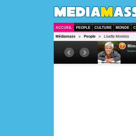
ACCUEIL
PEOPLE
CULTURE
MONDE
C
Médiamass
People
Lisette Morelos
1
2
Céline Dion
Mim
chanteuse québécoise
humori