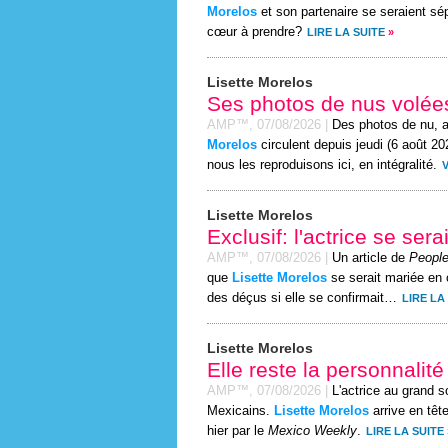
Morelos
et son partenaire se seraient sép
cœur à prendre?
LIRE LA SUITE
»
Lisette Morelos
Ses photos de nus volées
AMP™,
07/08/2026
|
Des photos de nu, 
Morelos
circulent depuis jeudi (6 août 20
nous les reproduisons ici, en intégralité.
Lisette Morelos
Exclusif: l'actrice se ser
AMP™,
07/08/2026
|
Un article de
People
que
Lisette Morelos
se serait mariée en c
des déçus si elle se confirmait…
LIRE LA
Lisette Morelos
Elle reste la personnalit
AMP™,
07/08/2026
|
L'actrice au grand s
Mexicains.
Lisette Morelos
arrive en têt
hier par le
Mexico Weekly
.
LIRE LA SUITE