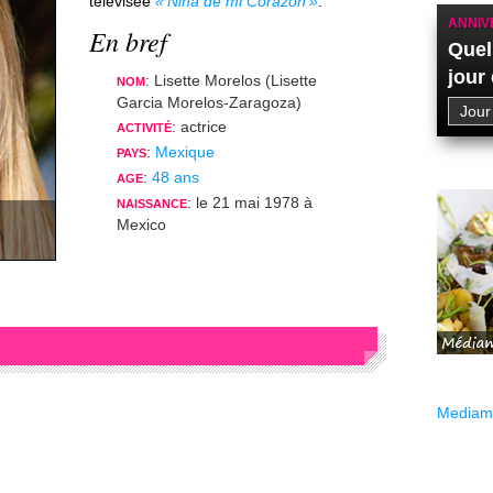
télévisée
Niña de mi Corazón
.
ANNIV
En bref
Quel
jour
: Lisette Morelos (Lisette
NOM
Garcia Morelos-Zaragoza)
: actrice
ACTIVITÉ
:
Mexique
PAYS
:
48 ans
AGE
: le 21 mai 1978 à
NAISSANCE
Mexico
Mediama