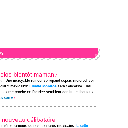
os
relos bientôt maman?
26
|
Une incroyable rumeur se répand depuis mercredi soir
ociaux mexicains:
Lisette Morelos
serait enceinte. Des
e source proche de l'actrice semblent confirmer l'heureux
LA SUITE
»
 nouveau célibataire
s dernières rumeurs de nos confrères mexicains,
Lisette