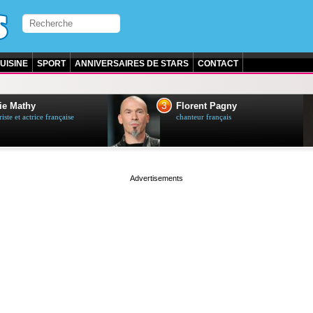
UISINE
SPORT
ANNIVERSAIRES DE STARS
CONTACT
3
ie Mathy
Florent Pagny
ste et actrice française
chanteur français
page served in 0s (0,4)