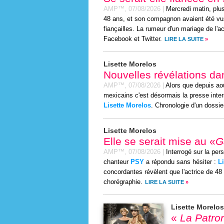
AMP™,
07/08/2026
|
Mercredi matin, plu
48 ans, et son compagnon avaient été vus
fiançailles. La rumeur d'un mariage de l'a
Facebook et Twitter.
LIRE LA SUITE
»
Lisette Morelos
Nouvelles révélations dan
AMP™,
07/08/2026
|
Alors que depuis ao
mexicains c'est désormais la presse inte
Lisette Morelos
. Chronologie d'un dossier
Lisette Morelos
Elle se serait mise au «
G
AMP™,
07/08/2026
|
Interrogé sur la per
chanteur
PSY
a répondu sans hésiter :
L
concordantes révèlent que l'actrice de 48 
chorégraphie.
LIRE LA SUITE
»
Lisette Morelos
«
La Patro