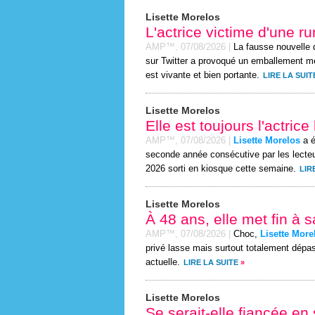
Lisette Morelos
L'actrice victime d'une 
AMP™,
07/08/2026
|
La fausse nouvelle 
sur Twitter a provoqué un emballement mé
est vivante et bien portante.
LIRE LA SUIT
Lisette Morelos
Elle est toujours l'actri
AMP™,
07/08/2026
|
Lisette Morelos
a é
seconde année consécutive par les lecte
2026 sorti en kiosque cette semaine.
LIR
Lisette Morelos
À 48 ans, elle met fin à s
AMP™,
07/08/2026
|
Choc,
Lisette More
privé lasse mais surtout totalement dépas
actuelle.
LIRE LA SUITE
»
Lisette Morelos
Se serait-elle fiancée en