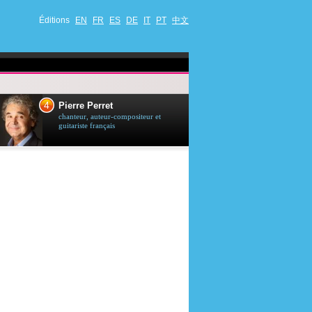
Éditions
EN
FR
ES
DE
IT
PT
中文
4
5
Pierre Perret
Jason Stath
chanteur, auteur-compositeur et
acteur britannique
guitariste français