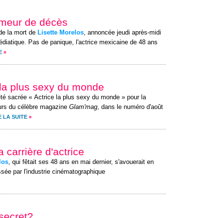
rumeur de décès
de la mort de
Lisette Morelos
, annoncée jeudi après-midi
diatique. Pas de panique, l'actrice mexicaine de 48 ans
E
»
ce la plus sexy du monde
té sacrée « Actrice la plus sexy du monde » pour la
urs du célèbre magazine
Glam'mag
, dans le numéro d'août
E LA SUITE
»
a carrière d'actrice
los
, qui fêtait ses 48 ans en mai dernier, s'avouerait en
sée par l'industrie cinématographique
 secret?