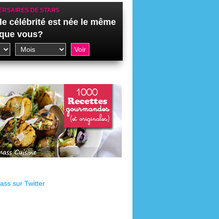
ERSAIRES DE STARS
le célébrité est née le même
 que vous?
ss sur Twitter