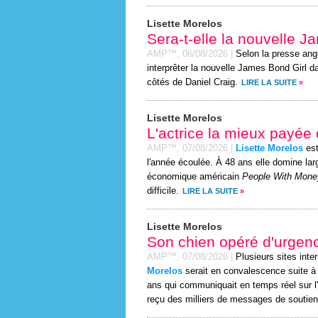
Lisette Morelos
Sera-t-elle la nouvelle 
AMP™,
06/08/2026
|
Selon la presse ang
interprêter la nouvelle James Bond Girl d
côtés de Daniel Craig.
LIRE LA SUITE
»
Lisette Morelos
L'actrice la mieux payé
AMP™,
07/08/2026
|
Lisette Morelos
est
l'année écoulée. À 48 ans elle domine la
économique américain
People With Mone
difficile.
LIRE LA SUITE
»
Lisette Morelos
Son chien opéré d'urgen
AMP™,
07/08/2026
|
Plusieurs sites inte
Morelos
serait en convalescence suite à u
ans qui communiquait en temps réel sur l'
reçu des milliers de messages de soutien