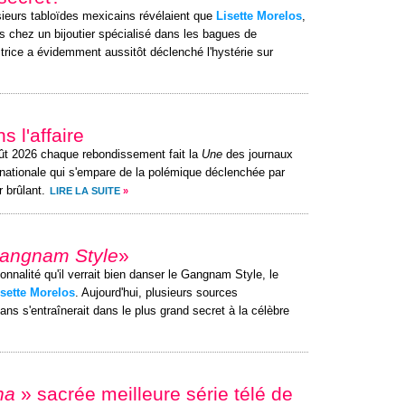
sieurs tabloïdes mexicains révélaient que
Lisette Morelos
,
 chez un bijoutier spécialisé dans les bagues de
ctrice a évidemment aussitôt déclenché l'hystérie sur
s l'affaire
ût 2026 chaque rebondissement fait la
Une
des journaux
rnationale qui s'empare de la polémique déclenchée par
 brûlant.
LIRE LA SUITE
»
angnam Style
»
sonnalité qu'il verrait bien danser le Gangnam Style, le
isette Morelos
. Aujourd'hui, plusieurs sources
ans s'entraînerait dans le plus grand secret à la célèbre
na
» sacrée meilleure série télé de