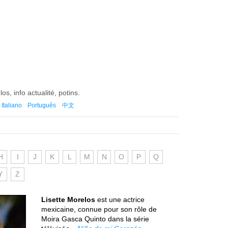
os, info actualité, potins.
Italiano
Português
中文
H
I
J
K
L
M
N
O
P
Q
Y
Z
Lisette Morelos
est une actrice
mexicaine, connue pour son rôle de
Moira Gasca Quinto dans la série