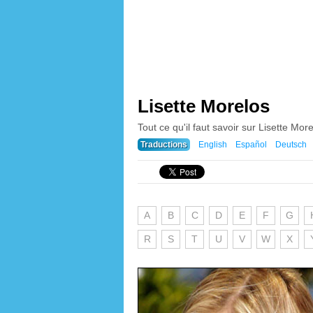
Lisette Morelos
Tout ce qu'il faut savoir sur Lisette Morel
Traductions
English
Español
Deutsch
A
B
C
D
E
F
G
R
S
T
U
V
W
X