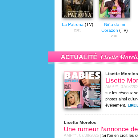
La Patrona
(TV)
Niña de mi
Corazón
(TV)
2013
2010
Lisette Morel
ACTUALITÉ
Lisette Morelos
Lisette Mo
AMP™,
07/08/20
sur les réseaux s
photos ainsi qu'un
événement.
LIRE 
Lisette Morelos
Une rumeur l'annonce de
AMP™,
07/08/2026
|
Si l'on en croit le