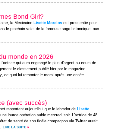
James Bond Girl?
laise, la Mexicaine
Lisette Morelos
est pressentie pour
ans le prochain volet de la fameuse saga britannique, aux
e du monde en 2026
 l'actrice qui aura engrangé le plus d'argent au cours de
rgement le classement publié hier par le magazine
y
, de quoi lui remonter le moral après une année
ce (avec succès)
rnet rapportent aujourd'hui que le labrador de
Lisette
ne lourde opération subie mercredi soir. L'actrice de 48
état de santé de son fidèle compagnon via Twitter aurait
.
LIRE LA SUITE
»