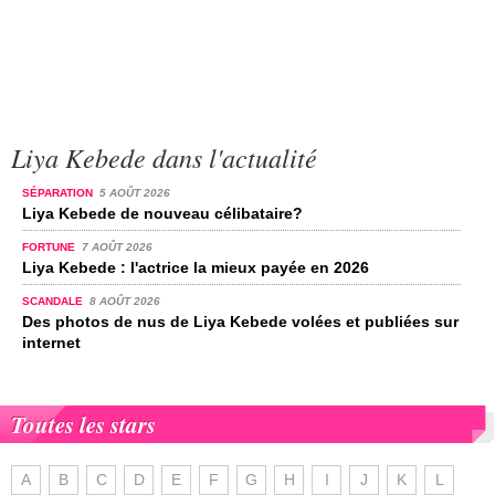
Liya Kebede dans l'actualité
SÉPARATION
5 AOÛT 2026
Liya Kebede de nouveau célibataire?
FORTUNE
7 AOÛT 2026
Liya Kebede : l'actrice la mieux payée en 2026
SCANDALE
8 AOÛT 2026
Des photos de nus de Liya Kebede volées et publiées sur
internet
Toutes les stars
A
B
C
D
E
F
G
H
I
J
K
L