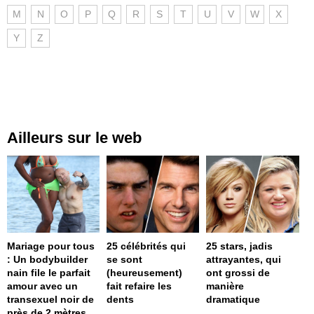
M
N
O
P
Q
R
S
T
U
V
W
X
Y
Z
Ailleurs sur le web
Mariage pour tous
25 célébrités qui
25 stars, jadis
: Un bodybuilder
se sont
attrayantes, qui
nain file le parfait
(heureusement)
ont grossi de
amour avec un
fait refaire les
manière
transexuel noir de
dents
dramatique
près de 2 mètres