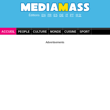
Éditions
EN
FR
ES
DE
IT
PT
中文
ACCUEIL
PEOPLE
CULTURE
MONDE
CUISINE
SPORT
ANNIVERSAIRES DE STARS
CONTACT