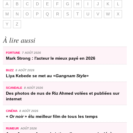
A
B
C
D
E
F
G
H
I
J
K
L
M
N
O
P
Q
R
S
T
U
V
W
X
Y
Z
À lire aussi
FORTUNE
7 AOÛT 2026
Mark Strong : l'acteur le mieux payé en 2026
BUZZ
8 AOÛT 2026
Liya Kebede se met au «
Gangnam Style
»
SCANDALE
8 AOÛT 2026
Des photos de nus de Riz Ahmed volées et publiées sur
internet
CINÉMA
8 AOÛT 2026
«
Or noir
» élu meilleur film de tous les temps
RUMEUR
AOÛT 2026