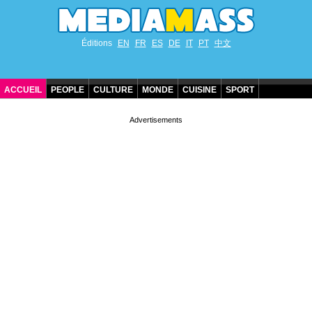
Éditions
EN
FR
ES
DE
IT
PT
中文
ACCUEIL
PEOPLE
CULTURE
MONDE
CUISINE
SPORT
ANNIVERSAIRES DE STARS
CONTACT