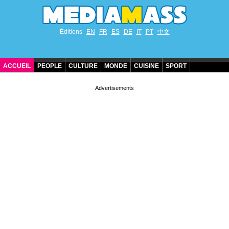
Éditions
EN
FR
ES
DE
IT
PT
中文
ACCUEIL
PEOPLE
CULTURE
MONDE
CUISINE
SPORT
ANNIVERSAIRES DE STARS
CONTACT