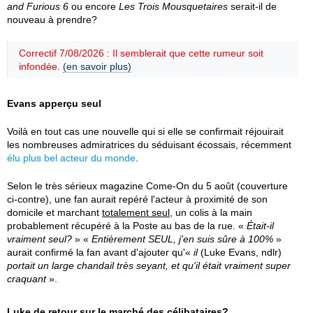
and Furious 6
ou encore
Les Trois Mousquetaires
serait-il de
nouveau à prendre?
Correctif 7/08/2026 : Il semblerait que cette rumeur soit
infondée.
(en savoir plus)
Evans apperçu seul
Voilà en tout cas une nouvelle qui si elle se confirmait réjouirait
les nombreuses admiratrices du séduisant écossais, récemment
élu plus bel acteur du monde
.
Selon le très sérieux magazine Come-On du 5 août (couverture
ci-contre), une fan aurait repéré l'acteur à proximité de son
domicile et marchant
totalement seul
, un colis à la main
probablement récupéré à la Poste au bas de la rue. «
Était-il
vraiment seul?
» «
Entièrement SEUL, j'en suis sûre à 100%
»
aurait confirmé la fan avant d'ajouter qu'«
il
(Luke Evans, ndlr)
portait un large chandail très seyant, et qu'il était vraiment super
craquant
».
Luke de retour sur le marché des célibataires?