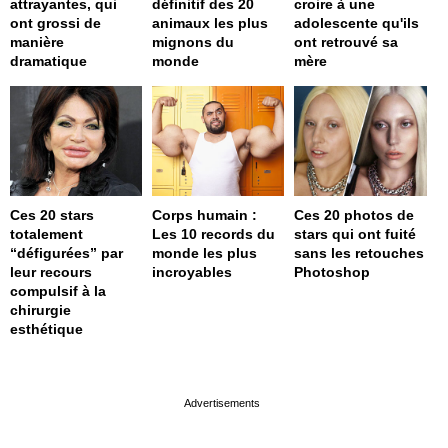
attrayantes, qui
définitif des 20
croire à une
ont grossi de
animaux les plus
adolescente qu'ils
manière
mignons du
ont retrouvé sa
dramatique
monde
mère
Ces 20 stars
Corps humain :
Ces 20 photos de
totalement
Les 10 records du
stars qui ont fuité
“défigurées” par
monde les plus
sans les retouches
leur recours
incroyables
Photoshop
compulsif à la
chirurgie
esthétique
page served in 0s (0,4)