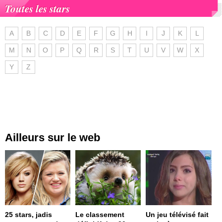
Toutes les stars
A
B
C
D
E
F
G
H
I
J
K
L
M
N
O
P
Q
R
S
T
U
V
W
X
Y
Z
Ailleurs sur le web
25 stars, jadis
Le classement
Un jeu télévisé fait