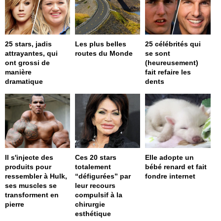
25 stars, jadis
Les plus belles
25 célébrités qui
attrayantes, qui
routes du Monde
se sont
ont grossi de
(heureusement)
manière
fait refaire les
dramatique
dents
Il s'injecte des
Ces 20 stars
Elle adopte un
produits pour
totalement
bébé renard et fait
ressembler à Hulk,
“défigurées” par
fondre internet
ses muscles se
leur recours
transforment en
compulsif à la
pierre
chirurgie
esthétique