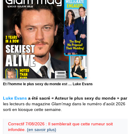
Et l'homme le plus sexy du monde est … Luke Evans
Luke Evans
a été sacré « Acteur le plus sexy du monde » par
les lecteurs du magazine
Glam'mag
dans le numéro d'août 2026
sorti en kiosque cette semaine.
Correctif 7/08/2026 : Il semblerait que cette rumeur soit
infondée.
(en savoir plus)