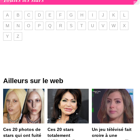
A
B
C
D
E
F
G
H
I
J
K
L
M
N
O
P
Q
R
S
T
U
V
W
X
Y
Z
Ailleurs sur le web
Ces 20 photos de
Ces 20 stars
Un jeu télévisé fait
stars qui ont fuité
totalement
croire à une