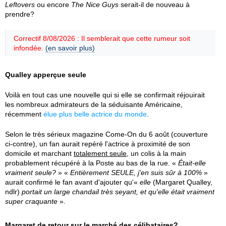
Leftovers
ou encore
The Nice Guys
serait-il de nouveau à
prendre?
Correctif 8/08/2026 : Il semblerait que cette rumeur soit
infondée.
(en savoir plus)
Qualley apperçue seule
Voilà en tout cas une nouvelle qui si elle se confirmait réjouirait
les nombreux admirateurs de la séduisante Américaine,
récemment
élue plus belle actrice du monde
.
Selon le très sérieux magazine Come-On du 6 août (couverture
ci-contre), un fan aurait repéré l'actrice à proximité de son
domicile et marchant
totalement seule
, un colis à la main
probablement récupéré à la Poste au bas de la rue. «
Était-elle
vraiment seule?
» «
Entièrement SEULE, j'en suis sûr à 100%
»
aurait confirmé le fan avant d'ajouter qu'«
elle
(Margaret Qualley,
ndlr)
portait un large chandail très seyant, et qu'elle était vraiment
super craquante
».
Margaret de retour sur le marché des célibataires?