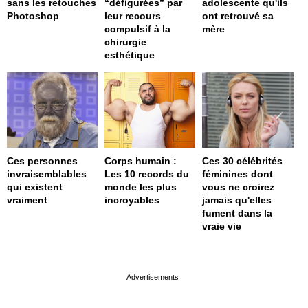
sans les retouches
“défigurées” par
adolescente qu'ils
Photoshop
leur recours
ont retrouvé sa
compulsif à la
mère
chirurgie
esthétique
Ces personnes
Corps humain :
Ces 30 célébrités
invraisemblables
Les 10 records du
féminines dont
qui existent
monde les plus
vous ne croirez
vraiment
incroyables
jamais qu'elles
fument dans la
vraie vie
page served in 0s (0,4)