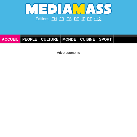
Éditions
EN
FR
ES
DE
IT
PT
中文
ACCUEIL
PEOPLE
CULTURE
MONDE
CUISINE
SPORT
ANNIVERSAIRES DE STARS
CONTACT