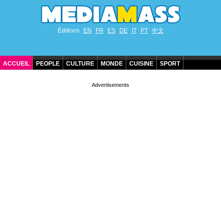
Éditions
EN
FR
ES
DE
IT
PT
中文
ACCUEIL
PEOPLE
CULTURE
MONDE
CUISINE
SPORT
ANNIVERSAIRES DE STARS
CONTACT