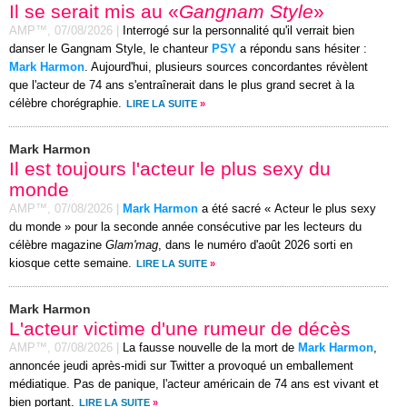
Il se serait mis au «
Gangnam Style
»
AMP™,
07/08/2026
|
Interrogé sur la personnalité qu'il verrait bien
danser le Gangnam Style, le chanteur
PSY
a répondu sans hésiter :
Mark Harmon
. Aujourd'hui, plusieurs sources concordantes révèlent
que l'acteur de 74 ans s'entraînerait dans le plus grand secret à la
célèbre chorégraphie.
LIRE LA SUITE
»
Mark Harmon
Il est toujours l'acteur le plus sexy du
monde
AMP™,
07/08/2026
|
Mark Harmon
a été sacré « Acteur le plus sexy
du monde » pour la seconde année consécutive par les lecteurs du
célèbre magazine
Glam'mag
, dans le numéro d'août 2026 sorti en
kiosque cette semaine.
LIRE LA SUITE
»
Mark Harmon
L'acteur victime d'une rumeur de décès
AMP™,
07/08/2026
|
La fausse nouvelle de la mort de
Mark Harmon
,
annoncée jeudi après-midi sur Twitter a provoqué un emballement
médiatique. Pas de panique, l'acteur américain de 74 ans est vivant et
bien portant.
LIRE LA SUITE
»