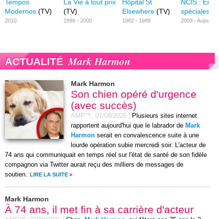
Tempos
La Vie à tout prix
Hôpital St
NCIS : Enqu
Modernos
(TV)
(TV)
Elsewhere
(TV)
spéciales
(T
2010
1996 - 2000
1982 - 1988
2003 - Aujourd'h
Mark Harmon
ACTUALITÉ
Mark Harmon
Son chien opéré d'urgence
(avec succès)
AMP™,
07/08/2026
|
Plusieurs sites internet
rapportent aujourd'hui que le labrador de
Mark
Harmon
serait en convalescence suite à une
lourde opération subie mercredi soir. L'acteur de
74 ans qui communiquait en temps réel sur l'état de santé de son fidèle
compagnon via Twitter aurait reçu des milliers de messages de
soutien.
LIRE LA SUITE
»
Mark Harmon
À 74 ans, il met fin à sa carrière d'acteur