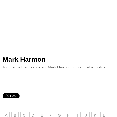
Mark Harmon
Tout ce qu'il faut savoir sur Mark Harmon, info actualité, potins.
A
B
C
D
E
F
G
H
I
J
K
L