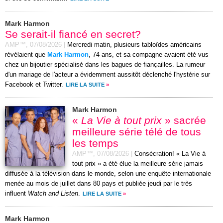
Mark Harmon
Se serait-il fiancé en secret?
AMP™,
07/08/2026
|
Mercredi matin, plusieurs tabloïdes américains
révélaient que
Mark Harmon
, 74 ans, et sa compagne avaient été vus
chez un bijoutier spécialisé dans les bagues de fiançailles. La rumeur
d'un mariage de l'acteur a évidemment aussitôt déclenché l'hystérie sur
Facebook et Twitter.
LIRE LA SUITE
»
Mark Harmon
«
La Vie à tout prix
» sacrée
meilleure série télé de tous
les temps
AMP™,
07/08/2026
|
Consécration! « La Vie à
tout prix » a été élue la meilleure série jamais
diffusée à la télévision dans le monde, selon une enquête internationale
menée au mois de juillet dans 80 pays et publiée jeudi par le très
influent
Watch and Listen
.
LIRE LA SUITE
»
Mark Harmon