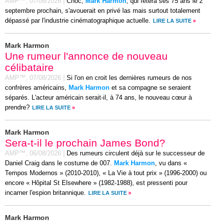
AMP™,
07/08/2026
|
Choc,
Mark Harmon
, qui fêtera ses 75 ans le 2
septembre prochain, s'avouerait en privé las mais surtout totalement
dépassé par l'industrie cinématographique actuelle.
LIRE LA SUITE
»
Mark Harmon
Une rumeur l'annonce de nouveau
célibataire
AMP™,
07/08/2026
|
Si l'on en croit les dernières rumeurs de nos
confrères américains,
Mark Harmon
et sa compagne se seraient
séparés. L'acteur américain serait-il, à 74 ans, le nouveau cœur à
prendre?
LIRE LA SUITE
»
Mark Harmon
Sera-t-il le prochain James Bond?
AMP™,
06/08/2026
|
Des rumeurs circulent déjà sur le successeur de
Daniel Craig dans le costume de 007.
Mark Harmon
, vu dans «
Tempos Modernos » (2010-2010), « La Vie à tout prix » (1996-2000) ou
encore « Hôpital St Elsewhere » (1982-1988), est pressenti pour
incarner l'espion britannique.
LIRE LA SUITE
»
Mark Harmon