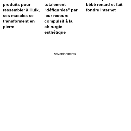
produits pour
totalement
bébé renard et fait
ressembler à Hulk,
“défigurées” par
fondre internet
ses muscles se
leur recours
transforment en
compulsif à la
pierre
chirurgie
esthétique
page served in 0s (0,4)