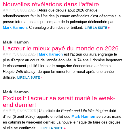
Nouvelles révélations dans l'affaire
AMP™,
07/08/2026
|
Alors que depuis août 2026 chaque
rebondissement fait la
Une
des journaux américains c'est désormais la
presse internationale qui s'empare de la polémique déclenchée par
Mark Harmon
. Chronologie d'un dossier brûlant.
LIRE LA SUITE
»
Mark Harmon
L'acteur le mieux payé du monde en 2026
AMP™,
07/08/2026
|
Mark Harmon
est l'acteur qui aura engrangé le
plus d'argent au cours de l'année écoulée. À 74 ans il domine largement
le classement publié hier par le magazine économique américain
People With Money
, de quoi lui remonter le moral après une année
difficile.
LIRE LA SUITE
»
Mark Harmon
Exclusif: l'acteur se serait marié le week-
end dernier!
AMP™,
07/08/2026
|
Un article de
People and Life Washington
daté
d'hier (6 août 2026) rapporte en effet que
Mark Harmon
se serait marié
en catimini le week-end dernier. La nouvelle risque de faire des déçues
si elle se confirmait…
LIRE LA SUITE
»