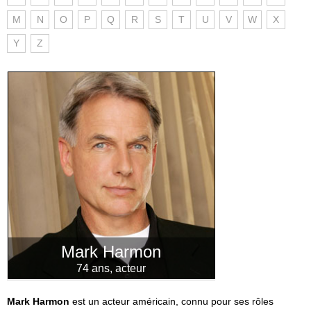
M
N
O
P
Q
R
S
T
U
V
W
X
Y
Z
Mark Harmon
74 ans, acteur
Mark Harmon
est un acteur américain, connu pour ses rôles