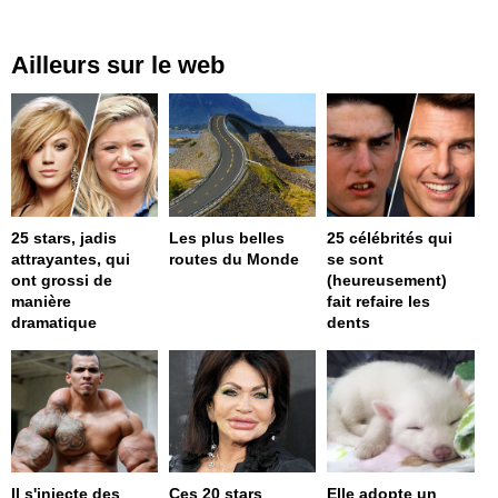
Ailleurs sur le web
25 stars, jadis
Les plus belles
25 célébrités qui
attrayantes, qui
routes du Monde
se sont
ont grossi de
(heureusement)
manière
fait refaire les
dramatique
dents
Il s'injecte des
Ces 20 stars
Elle adopte un