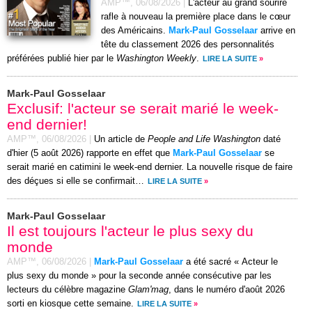
AMP™,
06/08/2026
|
L'acteur au grand sourire
rafle à nouveau la première place dans le cœur
des Américains.
Mark-Paul Gosselaar
arrive en
tête du classement 2026 des personnalités
préférées publié hier par le
Washington Weekly
.
LIRE LA SUITE
»
Mark-Paul Gosselaar
Exclusif: l'acteur se serait marié le week-
end dernier!
AMP™,
06/08/2026
|
Un article de
People and Life Washington
daté
d'hier (5 août 2026) rapporte en effet que
Mark-Paul Gosselaar
se
serait marié en catimini le week-end dernier. La nouvelle risque de faire
des déçues si elle se confirmait…
LIRE LA SUITE
»
Mark-Paul Gosselaar
Il est toujours l'acteur le plus sexy du
monde
AMP™,
06/08/2026
|
Mark-Paul Gosselaar
a été sacré « Acteur le
plus sexy du monde » pour la seconde année consécutive par les
lecteurs du célèbre magazine
Glam'mag
, dans le numéro d'août 2026
sorti en kiosque cette semaine.
LIRE LA SUITE
»