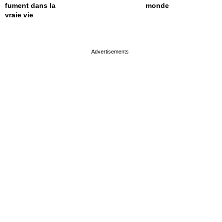
fument dans la
monde
vraie vie
page served in 0.001s (0,4)