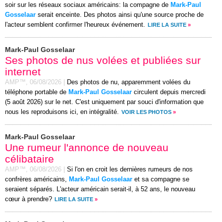
soir sur les réseaux sociaux américains: la compagne de
Mark-Paul
Gosselaar
serait enceinte. Des photos ainsi qu'une source proche de
l'acteur semblent confirmer l'heureux événement.
LIRE LA SUITE
»
Mark-Paul Gosselaar
Ses photos de nus volées et publiées sur
internet
AMP™,
06/08/2026
|
Des photos de nu, apparemment volées du
téléphone portable de
Mark-Paul Gosselaar
circulent depuis mercredi
(5 août 2026) sur le net. C'est uniquement par souci d'information que
nous les reproduisons ici, en intégralité.
VOIR LES PHOTOS
»
Mark-Paul Gosselaar
Une rumeur l'annonce de nouveau
célibataire
AMP™,
06/08/2026
|
Si l'on en croit les dernières rumeurs de nos
confrères américains,
Mark-Paul Gosselaar
et sa compagne se
seraient séparés. L'acteur américain serait-il, à 52 ans, le nouveau
cœur à prendre?
LIRE LA SUITE
»