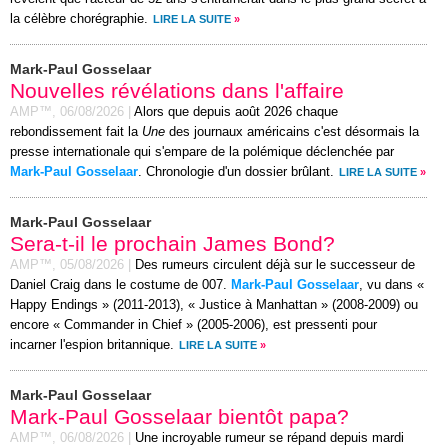
la célèbre chorégraphie.
LIRE LA SUITE
»
Mark-Paul Gosselaar
Nouvelles révélations dans l'affaire
AMP™,
06/08/2026
|
Alors que depuis août 2026 chaque
rebondissement fait la
Une
des journaux américains c'est désormais la
presse internationale qui s'empare de la polémique déclenchée par
Mark-Paul Gosselaar
. Chronologie d'un dossier brûlant.
LIRE LA SUITE
»
Mark-Paul Gosselaar
Sera-t-il le prochain James Bond?
AMP™,
05/08/2026
|
Des rumeurs circulent déjà sur le successeur de
Daniel Craig dans le costume de 007.
Mark-Paul Gosselaar
, vu dans «
Happy Endings » (2011-2013), « Justice à Manhattan » (2008-2009) ou
encore « Commander in Chief » (2005-2006), est pressenti pour
incarner l'espion britannique.
LIRE LA SUITE
»
Mark-Paul Gosselaar
Mark-Paul Gosselaar bientôt papa?
AMP™,
06/08/2026
|
Une incroyable rumeur se répand depuis mardi