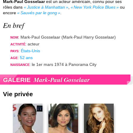
Mark-Paul Gosselaar
est un acteur américain, connu pour ses
rôles dans
Justice à Manhattan
,
New York Police Blues
ou
encore
Sauvés par le gong
.
En bref
: Mark-Paul Gosselaar (Mark-Paul Harry Gosselaar)
NOM
: acteur
ACTIVITÉ
:
États-Unis
PAYS
:
52 ans
AGE
: le 1er mars 1974 à Panorama City
NAISSANCE
Mark-Paul Gosselaar
GALERIE
Vie privée