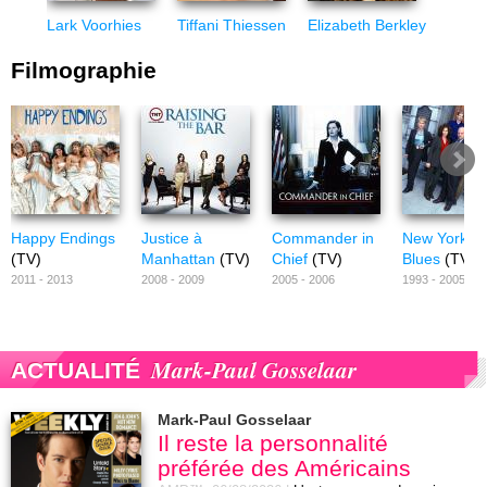
Lark Voorhies
Tiffani Thiessen
Elizabeth Berkley
Filmographie
Happy Endings
Justice à
Commander in
New York Po
(TV)
Manhattan
(TV)
Chief
(TV)
Blues
(TV)
2011 - 2013
2008 - 2009
2005 - 2006
1993 - 2005
Mark-Paul Gosselaar
ACTUALITÉ
Mark-Paul Gosselaar
Il reste la personnalité
préférée des Américains