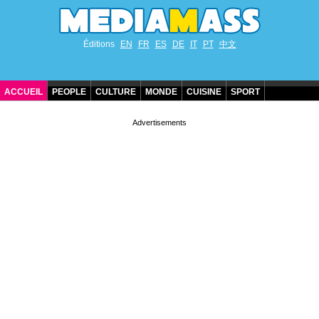
Éditions
EN
FR
ES
DE
IT
PT
中文
ACCUEIL
PEOPLE
CULTURE
MONDE
CUISINE
SPORT
ANNIVERSAIRES DE STARS
CONTACT