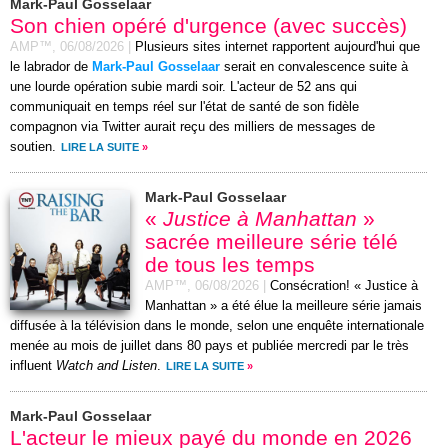
Mark-Paul Gosselaar
Son chien opéré d'urgence (avec succès)
AMP™,
06/08/2026
|
Plusieurs sites internet rapportent aujourd'hui que
le labrador de
Mark-Paul Gosselaar
serait en convalescence suite à
une lourde opération subie mardi soir. L'acteur de 52 ans qui
communiquait en temps réel sur l'état de santé de son fidèle
compagnon via Twitter aurait reçu des milliers de messages de
soutien.
LIRE LA SUITE
»
Mark-Paul Gosselaar
«
Justice à Manhattan
»
sacrée meilleure série télé
de tous les temps
AMP™,
06/08/2026
|
Consécration! « Justice à
Manhattan » a été élue la meilleure série jamais
diffusée à la télévision dans le monde, selon une enquête internationale
menée au mois de juillet dans 80 pays et publiée mercredi par le très
influent
Watch and Listen
.
LIRE LA SUITE
»
Mark-Paul Gosselaar
L'acteur le mieux payé du monde en 2026