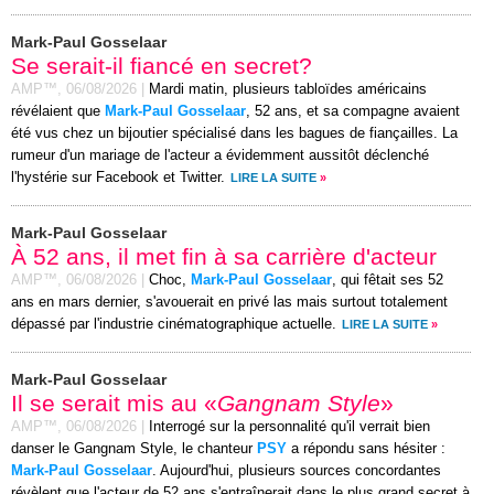
Mark-Paul Gosselaar
Se serait-il fiancé en secret?
AMP™,
06/08/2026
|
Mardi matin, plusieurs tabloïdes américains
révélaient que
Mark-Paul Gosselaar
, 52 ans, et sa compagne avaient
été vus chez un bijoutier spécialisé dans les bagues de fiançailles. La
rumeur d'un mariage de l'acteur a évidemment aussitôt déclenché
l'hystérie sur Facebook et Twitter.
LIRE LA SUITE
»
Mark-Paul Gosselaar
À 52 ans, il met fin à sa carrière d'acteur
AMP™,
06/08/2026
|
Choc,
Mark-Paul Gosselaar
, qui fêtait ses 52
ans en mars dernier, s'avouerait en privé las mais surtout totalement
dépassé par l'industrie cinématographique actuelle.
LIRE LA SUITE
»
Mark-Paul Gosselaar
Il se serait mis au «
Gangnam Style
»
AMP™,
06/08/2026
|
Interrogé sur la personnalité qu'il verrait bien
danser le Gangnam Style, le chanteur
PSY
a répondu sans hésiter :
Mark-Paul Gosselaar
. Aujourd'hui, plusieurs sources concordantes
révèlent que l'acteur de 52 ans s'entraînerait dans le plus grand secret à