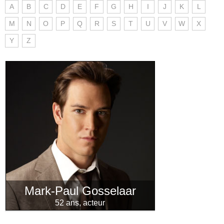
A
B
C
D
E
F
G
H
I
J
K
L
M
N
O
P
Q
R
S
T
U
V
W
X
Y
Z
Mark-Paul Gosselaar
52 ans, acteur