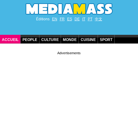
Éditions
EN
FR
ES
DE
IT
PT
中文
ACCUEIL
PEOPLE
CULTURE
MONDE
CUISINE
SPORT
ANNIVERSAIRES DE STARS
CONTACT