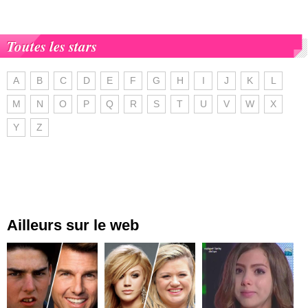
Toutes les stars
A
B
C
D
E
F
G
H
I
J
K
L
M
N
O
P
Q
R
S
T
U
V
W
X
Y
Z
Ailleurs sur le web