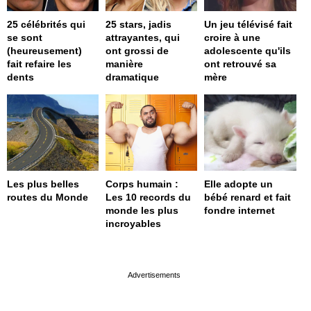
25 célébrités qui
25 stars, jadis
Un jeu télévisé fait
se sont
attrayantes, qui
croire à une
(heureusement)
ont grossi de
adolescente qu'ils
fait refaire les
manière
ont retrouvé sa
dents
dramatique
mère
Les plus belles
Corps humain :
Elle adopte un
routes du Monde
Les 10 records du
bébé renard et fait
monde les plus
fondre internet
incroyables
page served in 0.001s (0,4)