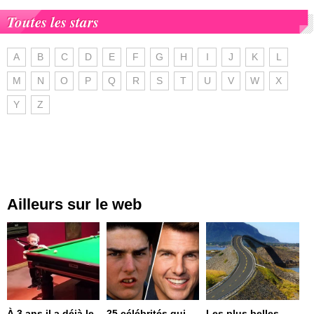
Toutes les stars
A
B
C
D
E
F
G
H
I
J
K
L
M
N
O
P
Q
R
S
T
U
V
W
X
Y
Z
Ailleurs sur le web
À 3 ans il a déjà le
25 célébrités qui
Les plus belles