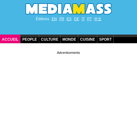
Éditions
EN
FR
ES
DE
IT
PT
中文
ACCUEIL
PEOPLE
CULTURE
MONDE
CUISINE
SPORT
ANNIVERSAIRES DE STARS
CONTACT