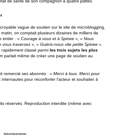
le état de santé de son compagnon à quatre pattes.
er
croyable vague de soutien sur le site de microblogging,
 matin, on comptait plusieurs dizaines de milliers de
 entier : «
Courage à vous et à Spinee
», «
Nous
 vous traversez
», «
Guéris-nous vite petite Spinee
».
t rapidement classé parmi
les trois sujets les plus
On parlait même de créer une page de soutien au
it remercié ses abonnés : «
Merci à tous. Merci pour
 internautes pour réconforter l'acteur et souhaiter à
s réservés. Reproduction interdite (même avec