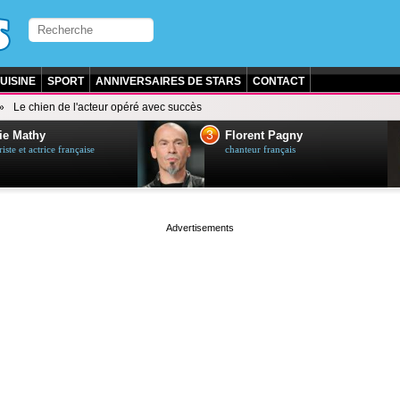
UISINE
SPORT
ANNIVERSAIRES DE STARS
CONTACT
Le chien de l'acteur opéré avec succès
3
ie Mathy
Florent Pagny
ste et actrice française
chanteur français
page served in 0s (0,5)