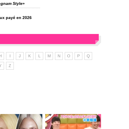
gnam Style
»
eux payé en 2026
H
I
J
K
L
M
N
O
P
Q
Y
Z