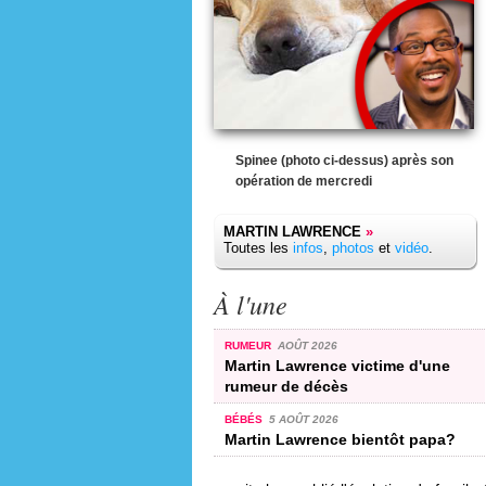
Spinee (photo ci-dessus) après son
opération de mercredi
MARTIN LAWRENCE
»
Toutes les
infos
,
photos
et
vidéo
.
À l'une
RUMEUR
AOÛT 2026
Martin Lawrence victime d'une
rumeur de décès
BÉBÉS
5 AOÛT 2026
Martin Lawrence bientôt papa?