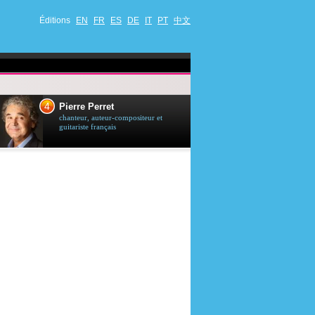
Éditions
EN
FR
ES
DE
IT
PT
中文
4
5
Pierre Perret
Jason Stath
chanteur, auteur-compositeur et
acteur britannique
guitariste français