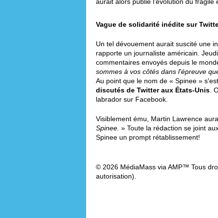
aurait alors publié l'évolution du fragi
Vague de solidarité inédite sur Twitt
Un tel dévouement aurait suscité une in
rapporte un journaliste américain. Jeudi
commentaires envoyés depuis le monde
sommes à vos côtés dans l'épreuve que
Au point que le nom de « Spinee » s'es
discutés de Twitter aux États-Unis
. 
labrador sur Facebook.
Visiblement ému, Martin Lawrence aura
Spinee.
» Toute la rédaction se joint aux
Spinee un prompt rétablissement!
© 2026 MédiaMass via AMP™ Tous droit
autorisation).