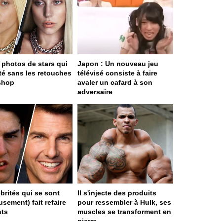
 photos de stars qui
Japon : Un nouveau jeu
ité sans les retouches
télévisé consiste à faire
shop
avaler un cafard à son
adversaire
ébrités qui se sont
Il s'injecte des produits
sement) fait refaire
pour ressembler à Hulk, ses
nts
muscles se transforment en