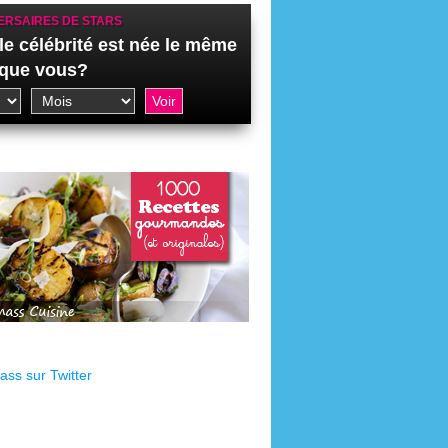
ERSAIRES DE STARS
le célébrité est née le même
 que vous?
ss sur Twitter