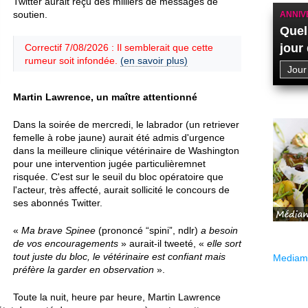
Twitter aurait reçu des milliers de messages de
soutien.
ANNIV
Quel
jour
Correctif 7/08/2026 : Il semblerait que cette
rumeur soit infondée.
(en savoir plus)
Martin Lawrence, un maître attentionné
Dans la soirée de mercredi, le labrador (un retriever
femelle à robe jaune) aurait été admis d'urgence
dans la meilleure clinique vétérinaire de Washington
pour une intervention jugée particulièremnet
risquée. C'est sur le seuil du bloc opératoire que
l'acteur, très affecté, aurait sollicité le concours de
ses abonnés Twitter.
«
Ma brave Spinee
(prononcé “spini”, ndlr)
a besoin
de vos encouragements
» aurait-il tweeté, «
elle sort
tout juste du bloc, le vétérinaire est confiant mais
Mediama
préfère la garder en observation
».
Toute la nuit, heure par heure, Martin Lawrence