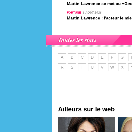
Martin Lawrence se met au «
Gan
FORTUNE
6 AOÛT 2026
Martin Lawrence : l'acteur le mi
Toutes les stars
A
B
C
D
E
F
G
R
S
T
U
V
W
X
Ailleurs sur le web