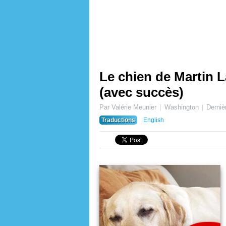
Le chien de Martin L
(avec succès)
Par Valérie Meunier
Washington
Derniè
Traductions
English