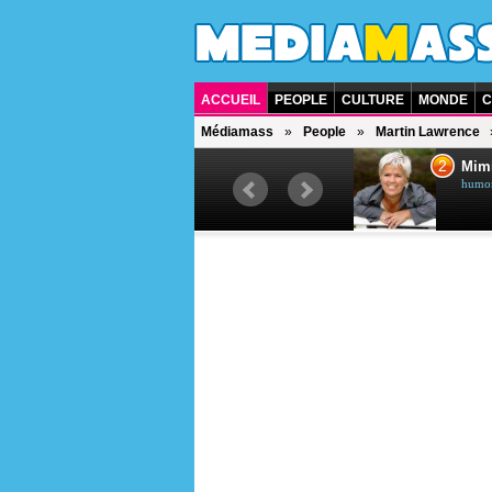
ACCUEIL
PEOPLE
CULTURE
MONDE
C
Médiamass
People
Martin Lawrence
1
2
Céline Dion
Mim
chanteuse québécoise
humori