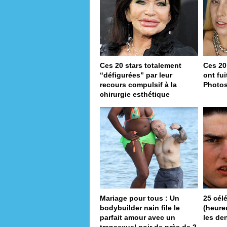
Ces 20 stars totalement
Ces 20
“défigurées” par leur
ont fu
recours compulsif à la
Photo
chirurgie esthétique
Mariage pour tous : Un
25 cél
bodybuilder nain file le
(heureu
parfait amour avec un
les de