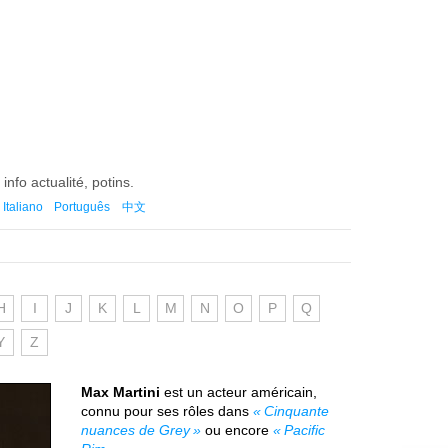
info actualité, potins.
Italiano
Português
中文
H
I
J
K
L
M
N
O
P
Q
Y
Z
Max Martini
est un acteur américain,
connu pour ses rôles dans
Cinquante
nuances de Grey
ou encore
Pacific