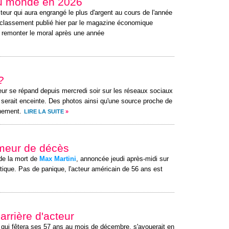
du monde en 2026
cteur qui aura engrangé le plus d'argent au cours de l'année
 classement publié hier par le magazine économique
ui remonter le moral après une année
?
ur se répand depuis mercredi soir sur les réseaux sociaux
serait enceinte. Des photos ainsi qu'une source proche de
énement.
LIRE LA SUITE
»
umeur de décès
de la mort de
Max Martini
, annoncée jeudi après-midi sur
ique. Pas de panique, l'acteur américain de 56 ans est
carrière d'acteur
 qui fêtera ses 57 ans au mois de décembre, s'avouerait en