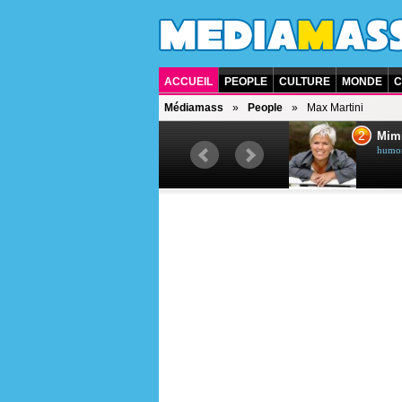
ACCUEIL
PEOPLE
CULTURE
MONDE
C
Médiamass
People
Max Martini
1
2
Céline Dion
Mim
chanteuse québécoise
humori