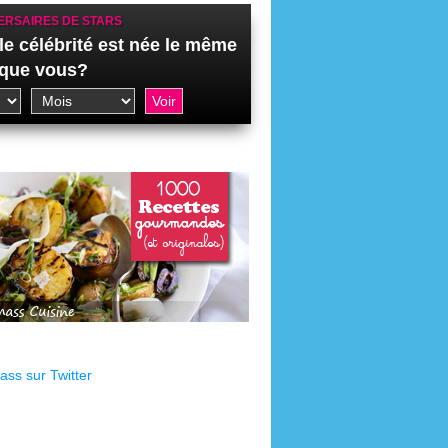
ERSAIRES DE STARS
le célébrité est née le même
 que vous?
ss sur Twitter