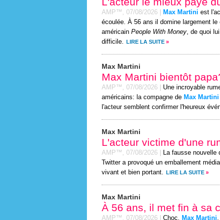
L'acteur le mieux payé 
AMP™,
07/08/2026
|
Max Martini
est l'a
écoulée. À 56 ans il domine largement le
américain
People With Money
, de quoi l
difficile.
LIRE LA SUITE
»
Max Martini
Max Martini bientôt papa
AMP™,
07/08/2026
|
Une incroyable rume
américains: la compagne de
Max Martini
l'acteur semblent confirmer l'heureux év
Max Martini
L'acteur victime d'une r
AMP™,
07/08/2026
|
La fausse nouvelle 
Twitter a provoqué un emballement médiat
vivant et bien portant.
LIRE LA SUITE
»
Max Martini
À 56 ans, il met fin à sa 
AMP™,
07/08/2026
|
Choc,
Max Martini
,