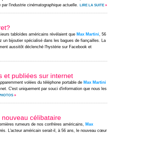
 par l'industrie cinématographique actuelle.
LIRE LA SUITE
»
ret?
sieurs tabloïdes américains révélaient que
Max Martini
, 56
un bijoutier spécialisé dans les bagues de fiançailles. La
ment aussitôt déclenché l'hystérie sur Facebook et
 et publiées sur internet
apparemment volées du téléphone portable de
Max Martini
e net. C'est uniquement par souci d'information que nous les
 PHOTOS
»
 nouveau célibataire
 dernières rumeurs de nos confrères américains,
Max
s. L'acteur américain serait-il, à 56 ans, le nouveau cœur