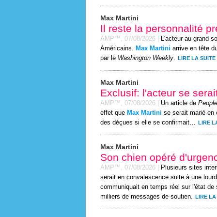
Max Martini
Il reste la personnalité 
AMP™,
07/08/2026
|
L'acteur au grand s
Américains.
Max Martini
arrive en tête d
par le
Washington Weekly
.
LIRE LA SUITE
Max Martini
Exclusif: l'acteur se sera
AMP™,
07/08/2026
|
Un article de
People
effet que
Max Martini
se serait marié en c
des déçues si elle se confirmait…
LIRE L
Max Martini
Son chien opéré d'urgen
AMP™,
07/08/2026
|
Plusieurs sites inte
serait en convalescence suite à une lourd
communiquait en temps réel sur l'état de 
milliers de messages de soutien.
LIRE LA