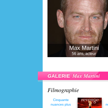
Max Martini
56 ans, acteur
Max Martini
GALERIE
Filmographie
Cinquante
nuances plus
n