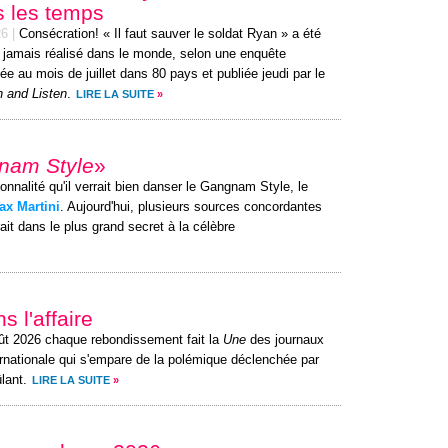
s les temps
26
|
Consécration! « Il faut sauver le soldat Ryan » a été
lm jamais réalisé dans le monde, selon une enquête
ée au mois de juillet dans 80 pays et publiée jeudi par le
 and Listen
.
LIRE LA SUITE
»
nam Style
»
sonnalité qu'il verrait bien danser le Gangnam Style, le
ax Martini
. Aujourd'hui, plusieurs sources concordantes
ait dans le plus grand secret à la célèbre
s l'affaire
ût 2026 chaque rebondissement fait la
Une
des journaux
ernationale qui s'empare de la polémique déclenchée par
lant.
LIRE LA SUITE
»