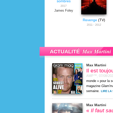
sombres
2017
James Foley
Revenge
(TV)
2011 - 2012
Max Martini
ACTUALITÉ
Max Martini
Il est touj
AMP™,
07/08/20
monde » pour la s
magazine
Glam'm
semaine.
LIRE LA 
Max Martini
«
Il faut s