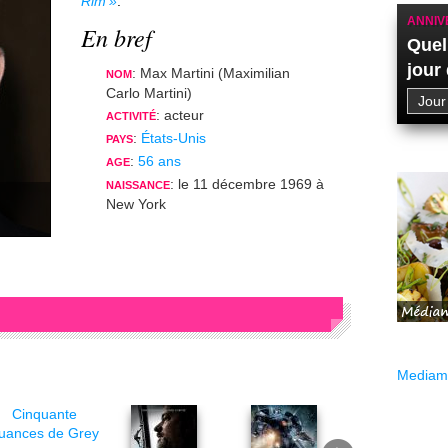
Rim
.
ANNIV
En bref
Quel
jour
: Max Martini (Maximilian
NOM
Carlo Martini)
: acteur
ACTIVITÉ
:
États-Unis
PAYS
:
56 ans
AGE
: le 11 décembre 1969 à
NAISSANCE
New York
Mediama
Cinquante
uances de Grey