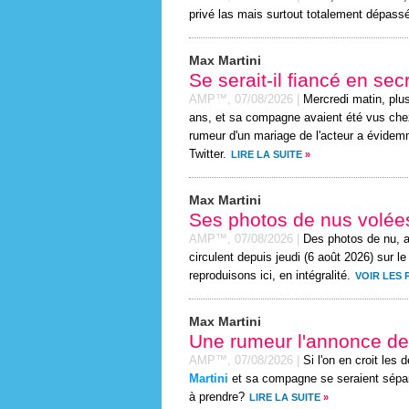
privé las mais surtout totalement dépassé
Max Martini
Se serait-il fiancé en sec
AMP™,
07/08/2026
|
Mercredi matin, plu
ans, et sa compagne avaient été vus chez 
rumeur d'un mariage de l'acteur a évidem
Twitter.
LIRE LA SUITE
»
Max Martini
Ses photos de nus volées
AMP™,
07/08/2026
|
Des photos de nu, 
circulent depuis jeudi (6 août 2026) sur l
reproduisons ici, en intégralité.
VOIR LES
Max Martini
Une rumeur l'annonce de
AMP™,
07/08/2026
|
Si l'on en croit les
Martini
et sa compagne se seraient séparé
à prendre?
LIRE LA SUITE
»