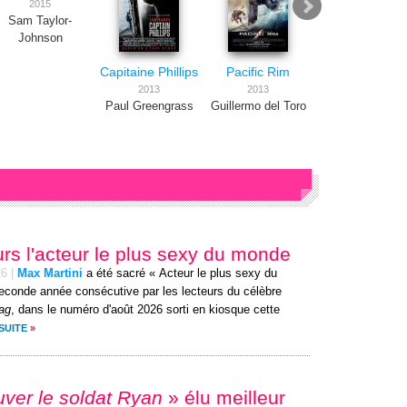
2015
Sam Taylor-
Johnson
Capitaine Phillips
Pacific Rim
Il faut sauver l
soldat Ryan
2013
2013
Paul Greengrass
Guillermo del Toro
1998
Steven Spielber
ours l'acteur le plus sexy du monde
26
|
Max Martini
a été sacré « Acteur le plus sexy du
econde année consécutive par les lecteurs du célèbre
ag
, dans le numéro d'août 2026 sorti en kiosque cette
SUITE
»
auver le soldat Ryan
» élu meilleur