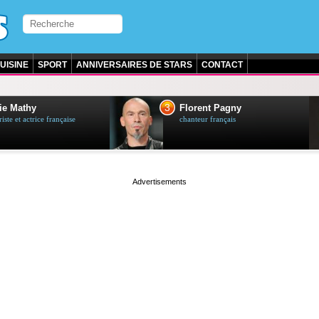
UISINE
SPORT
ANNIVERSAIRES DE STARS
CONTACT
3
ie Mathy
Florent Pagny
ste et actrice française
chanteur français
page served in 0.001s (0,4)