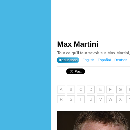
Max Martini
Tout ce qu'il faut savoir sur Max Martini, 
Traductions
English
Español
Deutsch
A
B
C
D
E
F
G
R
S
T
U
V
W
X