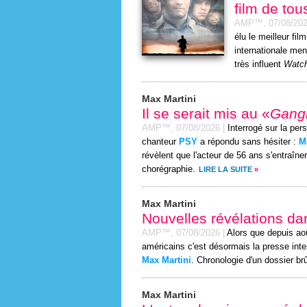
film de tou
AMP™,
07/08/20
élu le meilleur fi
internationale men
très influent
Watch
Max Martini
Il se serait mis au «
Gang
AMP™,
07/08/2026
|
Interrogé sur la per
chanteur
PSY
a répondu sans hésiter :
M
révèlent que l'acteur de 56 ans s'entraîner
chorégraphie.
LIRE LA SUITE
»
Max Martini
Nouvelles révélations dan
AMP™,
07/08/2026
|
Alors que depuis ao
américains c'est désormais la presse int
Max Martini
. Chronologie d'un dossier brû
Max Martini