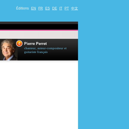
Éditions
EN
FR
ES
DE
IT
PT
中文
4
5
Pierre Perret
Jason Stath
chanteur, auteur-compositeur et
acteur britannique
guitariste français