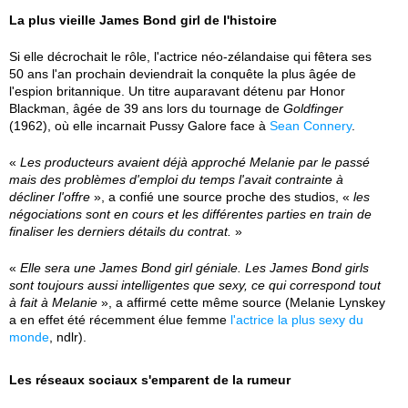
La plus vieille James Bond girl de l'histoire
Si elle décrochait le rôle, l'actrice néo-zélandaise qui fêtera ses
50 ans l'an prochain deviendrait la conquête la plus âgée de
l'espion britannique. Un titre auparavant détenu par Honor
Blackman, âgée de 39 ans lors du tournage de
Goldfinger
(1962), où elle incarnait Pussy Galore face à
Sean Connery
.
«
Les producteurs avaient déjà approché Melanie par le passé
mais des problèmes d'emploi du temps l'avait contrainte à
décliner l'offre
», a confié une source proche des studios, «
les
négociations sont en cours et les différentes parties en train de
finaliser les derniers détails du contrat.
»
«
Elle sera une James Bond girl géniale. Les James Bond girls
sont toujours aussi intelligentes que sexy, ce qui correspond tout
à fait à Melanie
», a affirmé cette même source (Melanie Lynskey
a en effet été récemment élue femme
l'actrice la plus sexy du
monde
, ndlr).
Les réseaux sociaux s'emparent de la rumeur