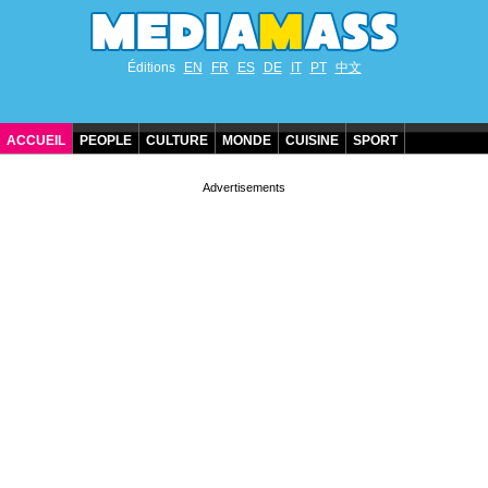
Éditions
EN
FR
ES
DE
IT
PT
中文
ACCUEIL
PEOPLE
CULTURE
MONDE
CUISINE
SPORT
ANNIVERSAIRES DE STARS
CONTACT