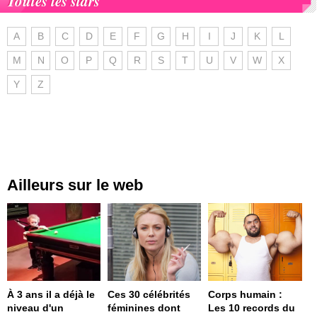
Toutes les stars
A
B
C
D
E
F
G
H
I
J
K
L
M
N
O
P
Q
R
S
T
U
V
W
X
Y
Z
Ailleurs sur le web
À 3 ans il a déjà le
Ces 30 célébrités
Corps humain :
niveau d'un
féminines dont
Les 10 records du