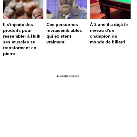
Il s'injecte des
Ces personnes
À 3 ans il a déjà le
produits pour
invraisemblables
niveau d'un
ressembler à Hulk,
qui existent
champion du
ses muscles se
vraiment
monde de billard
transforment en
pierre
page served in 0.001s (0,4)