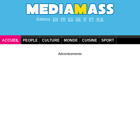
Éditions
EN
FR
ES
DE
IT
PT
中文
ACCUEIL
PEOPLE
CULTURE
MONDE
CUISINE
SPORT
ANNIVERSAIRES DE STARS
CONTACT