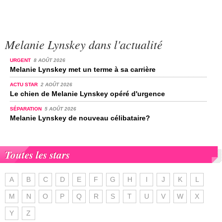
Melanie Lynskey dans l'actualité
URGENT
8 AOÛT 2026
Melanie Lynskey met un terme à sa carrière
ACTU STAR
2 AOÛT 2026
Le chien de Melanie Lynskey opéré d'urgence
SÉPARATION
5 AOÛT 2026
Melanie Lynskey de nouveau célibataire?
Toutes les stars
A
B
C
D
E
F
G
H
I
J
K
L
M
N
O
P
Q
R
S
T
U
V
W
X
Y
Z