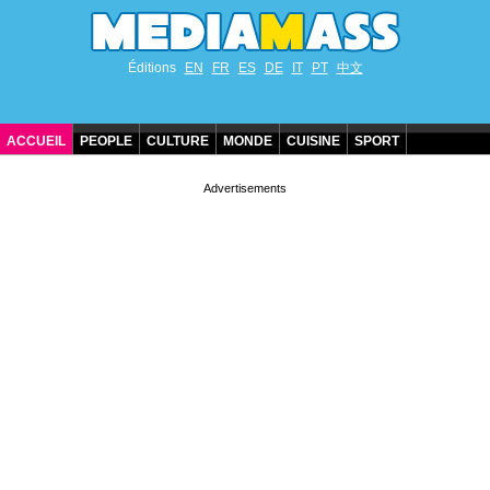
Éditions
EN
FR
ES
DE
IT
PT
中文
ACCUEIL
PEOPLE
CULTURE
MONDE
CUISINE
SPORT
ANNIVERSAIRES DE STARS
CONTACT