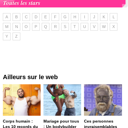
Toutes les stars
A
B
C
D
E
F
G
H
I
J
K
L
M
N
O
P
Q
R
S
T
U
V
W
X
Y
Z
Ailleurs sur le web
Corps humain :
Mariage pour tous
Ces personnes
Les 10 records du
: Un bodybuilder
invraisemblables