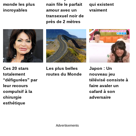
monde les plus
nain file le parfait
qui existent
incroyables
amour avec un
vraiment
transexuel noir de
près de 2 mètres
Ces 20 stars
Les plus belles
Japon : Un
totalement
routes du Monde
nouveau jeu
“défigurées” par
télévisé consiste à
leur recours
faire avaler un
compulsif à la
cafard à son
chirurgie
adversaire
esthétique
page served in 0s (0,4)