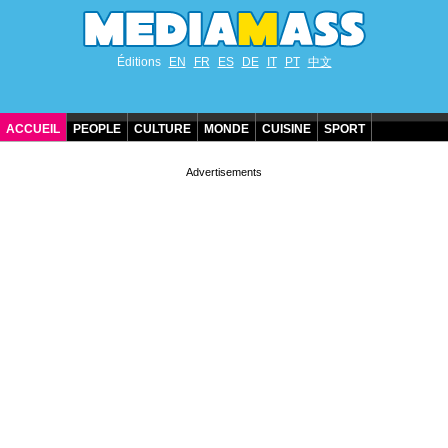
Éditions
EN
FR
ES
DE
IT
PT
中文
ACCUEIL
PEOPLE
CULTURE
MONDE
CUISINE
SPORT
ANNIVERSAIRES DE STARS
CONTACT