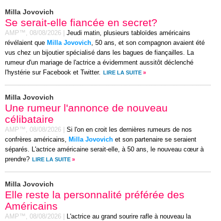
Milla Jovovich
Se serait-elle fiancée en secret?
AMP™,
08/08/2026
|
Jeudi matin, plusieurs tabloïdes américains
révélaient que
Milla Jovovich
, 50 ans, et son compagnon avaient été
vus chez un bijoutier spécialisé dans les bagues de fiançailles. La
rumeur d'un mariage de l'actrice a évidemment aussitôt déclenché
l'hystérie sur Facebook et Twitter.
LIRE LA SUITE
»
Milla Jovovich
Une rumeur l'annonce de nouveau
célibataire
AMP™,
08/08/2026
|
Si l'on en croit les dernières rumeurs de nos
confrères américains,
Milla Jovovich
et son partenaire se seraient
séparés. L'actrice américaine serait-elle, à 50 ans, le nouveau cœur à
prendre?
LIRE LA SUITE
»
Milla Jovovich
Elle reste la personnalité préférée des
Américains
AMP™,
08/08/2026
|
L'actrice au grand sourire rafle à nouveau la