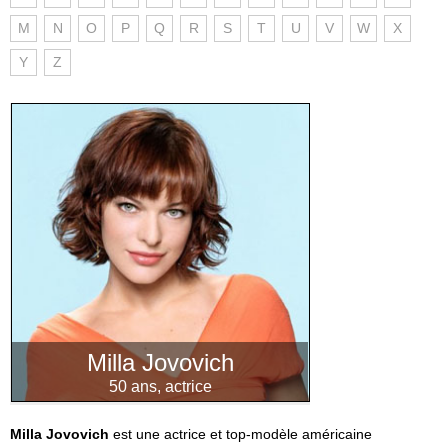
M
N
O
P
Q
R
S
T
U
V
W
X
Y
Z
Milla Jovovich
50 ans, actrice
Milla Jovovich
est une actrice et top-modèle américaine