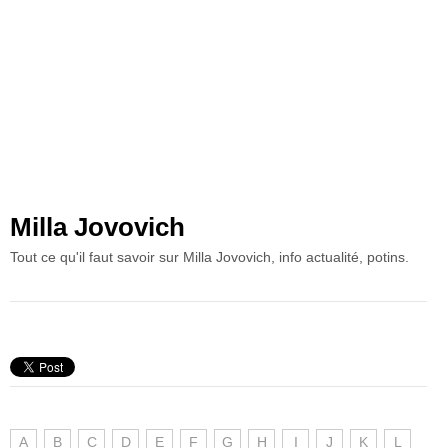
Milla Jovovich
Tout ce qu'il faut savoir sur Milla Jovovich, info actualité, potins.
A
B
C
D
E
F
G
H
I
J
K
L