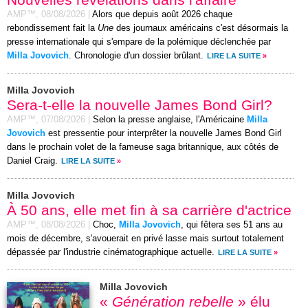
AMP™,
08/08/2026
|
Alors que depuis août 2026 chaque
rebondissement fait la
Une
des journaux américains c'est désormais la
presse internationale qui s'empare de la polémique déclenchée par
Milla Jovovich
. Chronologie d'un dossier brûlant.
LIRE LA SUITE
»
Milla Jovovich
Sera-t-elle la nouvelle James Bond Girl?
AMP™,
07/08/2026
|
Selon la presse anglaise, l'Américaine
Milla
Jovovich
est pressentie pour interprêter la nouvelle James Bond Girl
dans le prochain volet de la fameuse saga britannique, aux côtés de
Daniel Craig.
LIRE LA SUITE
»
Milla Jovovich
À 50 ans, elle met fin à sa carrière d'actrice
AMP™,
08/08/2026
|
Choc,
Milla Jovovich
, qui fêtera ses 51 ans au
mois de décembre, s'avouerait en privé lasse mais surtout totalement
dépassée par l'industrie cinématographique actuelle.
LIRE LA SUITE
»
Milla Jovovich
«
Génération rebelle
» élu