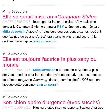
Milla Jovovich
Elle se serait mise au «
Gangnam Style
»
AMP™,
08/08/2026
|
Interrogé sur la personnalité qu'il verrait bien
danser le Gangnam Style, le chanteur
PSY
a répondu sans hésiter :
Milla Jovovich
. Aujourd'hui, plusieurs sources concordantes révèlent
que l'actrice de 50 ans s'entraînerait dans le plus grand secret à la
célèbre chorégraphie.
LIRE LA SUITE
»
Milla Jovovich
Elle est toujours l'actrice la plus sexy du
monde
AMP™,
08/08/2026
|
Milla Jovovich
a été sacrée « Actrice la plus
sexy du monde » pour la seconde année consécutive par les lecteurs
du célèbre magazine
Glam'mag
, dans le numéro d'août 2026 sorti en
kiosque cette semaine.
LIRE LA SUITE
»
Milla Jovovich
Son chien opéré d'urgence (avec succès)
AMP™,
08/08/2026
|
Plusieurs sites internet rapportent aujourd'hui que