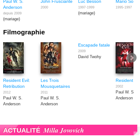
Paul W. S.
John Frusciante
Luc Besson
Mario Sorren
Anderson
2000
1997-1999
1995-1997
(mariage)
depuis 2009
(mariage)
Filmographie
Escapade fatale
2009
David Twohy
Resident Evil:
Les Trois
Resident Evi
Retribution
Mousquetaires
2002
Paul W. S.
2012
2011
Paul W. S.
Paul W. S.
Anderson
Anderson
Anderson
Milla Jovovich
ACTUALITÉ