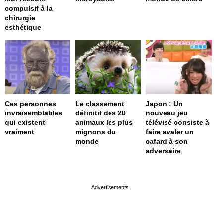
compulsif à la
chirurgie
esthétique
Ces personnes
Le classement
Japon : Un
invraisemblables
définitif des 20
nouveau jeu
qui existent
animaux les plus
télévisé consiste à
vraiment
mignons du
faire avaler un
monde
cafard à son
adversaire
page served in 0s (0,4)