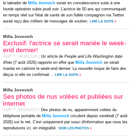
le labrador de
Milla Jovovich
serait en convalescence suite à une
lourde opération subie jeudi soir. L'actrice de 50 ans qui communiquait
en temps réel sur l'état de santé de son fidèle compagnon via Twitter
aurait reçu des milliers de messages de soutien.
LIRE LA SUITE
»
Milla Jovovich
Exclusif: l'actrice se serait mariée le week-
end dernier!
AMP™,
08/08/2026
|
Un article de
People and Life Washington
daté
d'hier (7 août 2026) rapporte en effet que
Milla Jovovich
se serait
mariée en catimini le week-end dernier. La nouvelle risque de faire des
déçus si elle se confirmait…
LIRE LA SUITE
»
Milla Jovovich
Ses photos de nus volées et publiées sur
internet
AMP™,
08/08/2026
|
Des photos de nu, apparemment volées du
téléphone portable de
Milla Jovovich
circulent depuis vendredi (7 août
2026) sur le net. C'est uniquement par souci d'information que nous les
reproduisons ici, en intégralité.
VOIR LES PHOTOS
»