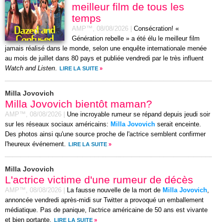
meilleur film de tous les
temps
AMP™,
08/08/2026
|
Consécration! «
Génération rebelle » a été élu le meilleur film
jamais réalisé dans le monde, selon une enquête internationale menée
au mois de juillet dans 80 pays et publiée vendredi par le très influent
Watch and Listen
.
LIRE LA SUITE
»
Milla Jovovich
Milla Jovovich bientôt maman?
AMP™,
08/08/2026
|
Une incroyable rumeur se répand depuis jeudi soir
sur les réseaux sociaux américains:
Milla Jovovich
serait enceinte.
Des photos ainsi qu'une source proche de l'actrice semblent confirmer
l'heureux événement.
LIRE LA SUITE
»
Milla Jovovich
L'actrice victime d'une rumeur de décès
AMP™,
08/08/2026
|
La fausse nouvelle de la mort de
Milla Jovovich
,
annoncée vendredi après-midi sur Twitter a provoqué un emballement
médiatique. Pas de panique, l'actrice américaine de 50 ans est vivante
et bien portante.
LIRE LA SUITE
»