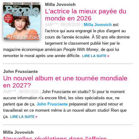
Milla Jovovich
L'actrice la mieux payée du
monde en 2026
AMP™,
08/08/2026
|
Milla Jovovich
est
l'actrice qui aura engrangé le plus d'argent au
cours de l'année écoulée. À 50 ans elle domine
largement le classement publié hier par le
magazine économique américain
People With Money
, de quoi lui
remonter le moral après une année difficile.
LIRE LA SUITE
»
John Frusciante
Un nouvel album et une tournée mondiale
en 2027?
AMP™,
08/08/2026
|
John Frusciante en studio? Si pour le moment
aucune information n'a encore filtré, les sites spécialisés eux, ne
parlent que de ça.
John Frusciante
préparerait son grand retour et
travaillerait en ce moment même à un nouvel album studio! Rien que
ça.
LIRE LA SUITE
»
Milla Jovovich
Nouvelles révélations dans l'affaire