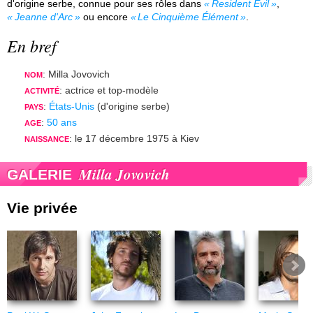
d'origine serbe, connue pour ses rôles dans
Resident Evil
,
Jeanne d'Arc
ou encore
Le Cinquième Élément
.
En bref
: Milla Jovovich
NOM
: actrice et top-modèle
ACTIVITÉ
:
États-Unis
(d'origine serbe)
PAYS
:
50 ans
AGE
: le 17 décembre 1975 à Kiev
NAISSANCE
Milla Jovovich
GALERIE
Vie privée