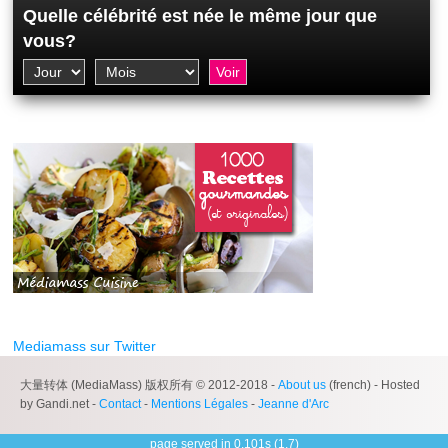
Quelle célébrité est née le même jour que
vous?
Mediamass sur Twitter
大量转体 (MediaMass) 版权所有 © 2012-2018 -
About us
(french) - Hosted
by Gandi.net -
Contact
-
Mentions Légales
-
Jeanne d'Arc
page served in 0.101s (1,7)