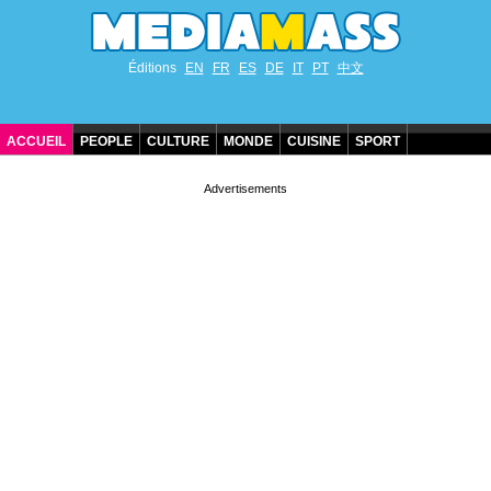
Éditions
EN
FR
ES
DE
IT
PT
中文
ACCUEIL
PEOPLE
CULTURE
MONDE
CUISINE
SPORT
ANNIVERSAIRES DE STARS
CONTACT