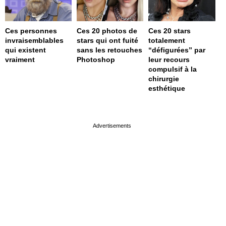
Ces personnes
Ces 20 photos de
Ces 20 stars
invraisemblables
stars qui ont fuité
totalement
qui existent
sans les retouches
“défigurées” par
vraiment
Photoshop
leur recours
compulsif à la
chirurgie
esthétique
page served in 0s (0,4)