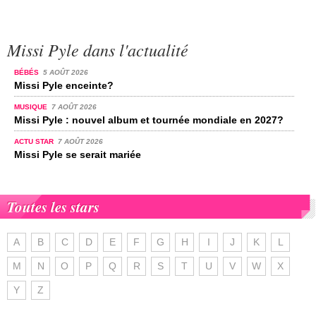
Missi Pyle dans l'actualité
BÉBÉS
5 AOÛT 2026
Missi Pyle enceinte?
MUSIQUE
7 AOÛT 2026
Missi Pyle : nouvel album et tournée mondiale en 2027?
ACTU STAR
7 AOÛT 2026
Missi Pyle se serait mariée
Toutes les stars
A
B
C
D
E
F
G
H
I
J
K
L
M
N
O
P
Q
R
S
T
U
V
W
X
Y
Z