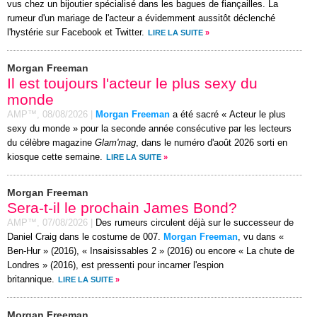
vus chez un bijoutier spécialisé dans les bagues de fiançailles. La
rumeur d'un mariage de l'acteur a évidemment aussitôt déclenché
l'hystérie sur Facebook et Twitter.
LIRE LA SUITE
»
Morgan Freeman
Il est toujours l'acteur le plus sexy du
monde
AMP™,
08/08/2026
|
Morgan Freeman
a été sacré « Acteur le plus
sexy du monde » pour la seconde année consécutive par les lecteurs
du célèbre magazine
Glam'mag
, dans le numéro d'août 2026 sorti en
kiosque cette semaine.
LIRE LA SUITE
»
Morgan Freeman
Sera-t-il le prochain James Bond?
AMP™,
07/08/2026
|
Des rumeurs circulent déjà sur le successeur de
Daniel Craig dans le costume de 007.
Morgan Freeman
, vu dans «
Ben-Hur » (2016), « Insaisissables 2 » (2016) ou encore « La chute de
Londres » (2016), est pressenti pour incarner l'espion
britannique.
LIRE LA SUITE
»
Morgan Freeman