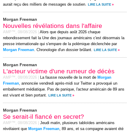
aurait reçu des milliers de messages de soutien.
LIRE LA SUITE
»
Morgan Freeman
Nouvelles révélations dans l'affaire
AMP™,
08/08/2026
|
Alors que depuis août 2026 chaque
rebondissement fait la
Une
des journaux américains c'est désormais la
presse internationale qui s'empare de la polémique déclenchée par
Morgan Freeman
. Chronologie d'un dossier brûlant.
LIRE LA SUITE
»
Morgan Freeman
L'acteur victime d'une rumeur de décès
AMP™,
08/08/2026
|
La fausse nouvelle de la mort de
Morgan
Freeman
, annoncée vendredi après-midi sur Twitter a provoqué un
emballement médiatique. Pas de panique, l'acteur américain de 89 ans
est vivant et bien portant.
LIRE LA SUITE
»
Morgan Freeman
Se serait-il fiancé en secret?
AMP™,
08/08/2026
|
Jeudi matin, plusieurs tabloïdes américains
révélaient que
Morgan Freeman
, 89 ans, et sa compagne avaient été