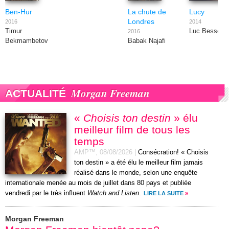
Ben-Hur
La chute de
Lucy
Londres
2016
2014
Timur
Luc Besson
2016
Bekmambetov
Babak Najafi
Morgan Freeman
ACTUALITÉ
«
Choisis ton destin
» élu
meilleur film de tous les
temps
AMP™,
08/08/2026
|
Consécration! « Choisis
ton destin » a été élu le meilleur film jamais
réalisé dans le monde, selon une enquête
internationale menée au mois de juillet dans 80 pays et publiée
vendredi par le très influent
Watch and Listen
.
LIRE LA SUITE
»
Morgan Freeman