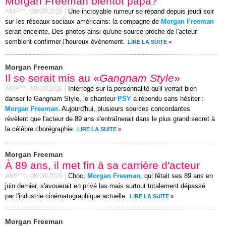
Morgan Freeman bientôt papa?
AMP™,
08/08/2026
|
Une incroyable rumeur se répand depuis jeudi soir
sur les réseaux sociaux américains: la compagne de
Morgan Freeman
serait enceinte. Des photos ainsi qu'une source proche de l'acteur
semblent confirmer l'heureux événement.
LIRE LA SUITE
»
Morgan Freeman
Il se serait mis au «
Gangnam Style
»
AMP™,
08/08/2026
|
Interrogé sur la personnalité qu'il verrait bien
danser le Gangnam Style, le chanteur
PSY
a répondu sans hésiter :
Morgan Freeman
. Aujourd'hui, plusieurs sources concordantes
révèlent que l'acteur de 89 ans s'entraînerait dans le plus grand secret à
la célèbre chorégraphie.
LIRE LA SUITE
»
Morgan Freeman
À 89 ans, il met fin à sa carrière d'acteur
AMP™,
08/08/2026
|
Choc,
Morgan Freeman
, qui fêtait ses 89 ans en
juin dernier, s'avouerait en privé las mais surtout totalement dépassé
par l'industrie cinématographique actuelle.
LIRE LA SUITE
»
Morgan Freeman