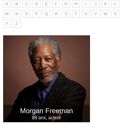
A
B
C
D
E
F
G
H
I
J
K
L
M
N
O
P
Q
R
S
T
U
V
W
X
Y
Z
Morgan Freeman
89 ans, acteur