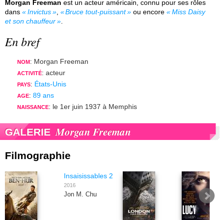
Morgan Freeman
est un acteur américain, connu pour ses rôles
dans
Invictus
,
Bruce tout-puissant
ou encore
Miss Daisy
et son chauffeur
.
En bref
: Morgan Freeman
NOM
: acteur
ACTIVITÉ
:
États-Unis
PAYS
:
89 ans
AGE
: le 1er juin 1937 à Memphis
NAISSANCE
Morgan Freeman
GALERIE
Filmographie
Insaisissables 2
2016
Jon M. Chu