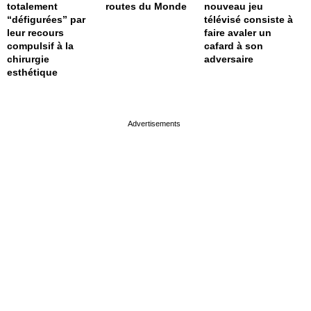
totalement
routes du Monde
nouveau jeu
“défigurées” par
télévisé consiste à
leur recours
faire avaler un
compulsif à la
cafard à son
chirurgie
adversaire
esthétique
page served in 0s (0,4)