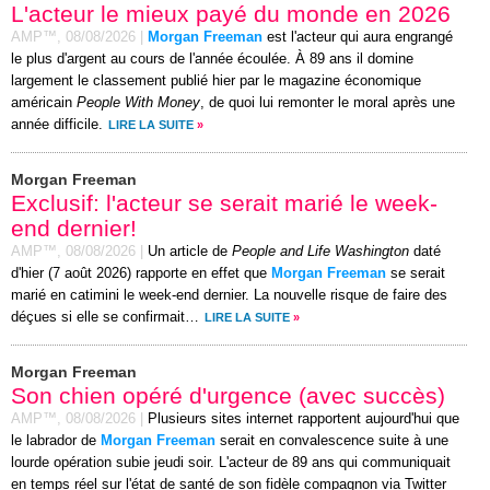
L'acteur le mieux payé du monde en 2026
AMP™,
08/08/2026
|
Morgan Freeman
est l'acteur qui aura engrangé
le plus d'argent au cours de l'année écoulée. À 89 ans il domine
largement le classement publié hier par le magazine économique
américain
People With Money
, de quoi lui remonter le moral après une
année difficile.
LIRE LA SUITE
»
Morgan Freeman
Exclusif: l'acteur se serait marié le week-
end dernier!
AMP™,
08/08/2026
|
Un article de
People and Life Washington
daté
d'hier (7 août 2026) rapporte en effet que
Morgan Freeman
se serait
marié en catimini le week-end dernier. La nouvelle risque de faire des
déçues si elle se confirmait…
LIRE LA SUITE
»
Morgan Freeman
Son chien opéré d'urgence (avec succès)
AMP™,
08/08/2026
|
Plusieurs sites internet rapportent aujourd'hui que
le labrador de
Morgan Freeman
serait en convalescence suite à une
lourde opération subie jeudi soir. L'acteur de 89 ans qui communiquait
en temps réel sur l'état de santé de son fidèle compagnon via Twitter