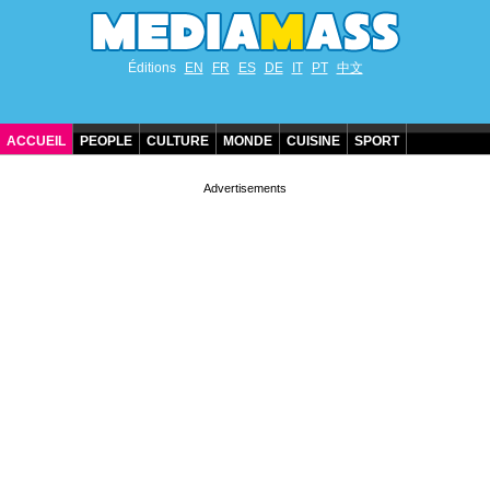
Éditions
EN
FR
ES
DE
IT
PT
中文
ACCUEIL
PEOPLE
CULTURE
MONDE
CUISINE
SPORT
ANNIVERSAIRES DE STARS
CONTACT