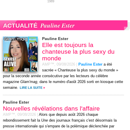
1989
Pauline Ester
ACTUALITÉ
Pauline Ester
Elle est toujours la
chanteuse la plus sexy du
monde
AMP™,
09/08/2026
|
Pauline Ester
a été
sacrée « Chanteuse la plus sexy du monde »
pour la seconde année consécutive par les lecteurs du célèbre
magazine
Glam'mag
, dans le numéro d'août 2026 sorti en kiosque cette
semaine.
LIRE LA SUITE
»
Pauline Ester
Nouvelles révélations dans l'affaire
AMP™,
09/08/2026
|
Alors que depuis août 2026 chaque
rebondissement fait la
Une
des journaux français c'est désormais la
presse internationale qui s'empare de la polémique déclenchée par