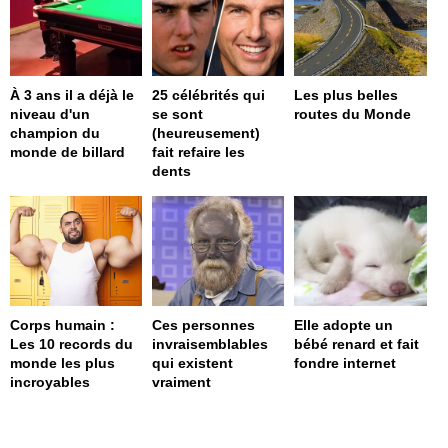
À 3 ans il a déjà le
25 célébrités qui
Les plus belles
niveau d'un
se sont
routes du Monde
champion du
(heureusement)
monde de billard
fait refaire les
dents
Corps humain :
Ces personnes
Elle adopte un
Les 10 records du
invraisemblables
bébé renard et fait
monde les plus
qui existent
fondre internet
incroyables
vraiment
page served in 0s (0,4)