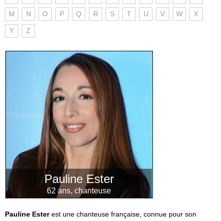
M
N
O
P
Q
R
S
T
U
V
W
X
Y
Z
Pauline Ester
62 ans, chanteuse
Pauline Ester
est une chanteuse française, connue pour son