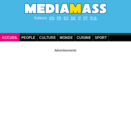
Éditions
EN
FR
ES
DE
IT
PT
中文
ACCUEIL
PEOPLE
CULTURE
MONDE
CUISINE
SPORT
ANNIVERSAIRES DE STARS
CONTACT