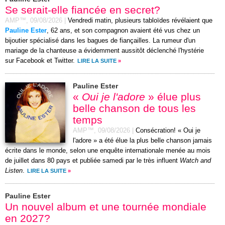
Se serait-elle fiancée en secret?
AMP™,
09/08/2026
|
Vendredi matin, plusieurs tabloïdes révélaient que
Pauline Ester
, 62 ans, et son compagnon avaient été vus chez un
bijoutier spécialisé dans les bagues de fiançailles. La rumeur d'un
mariage de la chanteuse a évidemment aussitôt déclenché l'hystérie
sur Facebook et Twitter.
LIRE LA SUITE
»
Pauline Ester
«
Oui je l'adore
» élue plus
belle chanson de tous les
temps
AMP™,
09/08/2026
|
Consécration! « Oui je
l'adore » a été élue la plus belle chanson jamais
écrite dans le monde, selon une enquête internationale menée au mois
de juillet dans 80 pays et publiée samedi par le très influent
Watch and
Listen
.
LIRE LA SUITE
»
Pauline Ester
Un nouvel album et une tournée mondiale
en 2027?