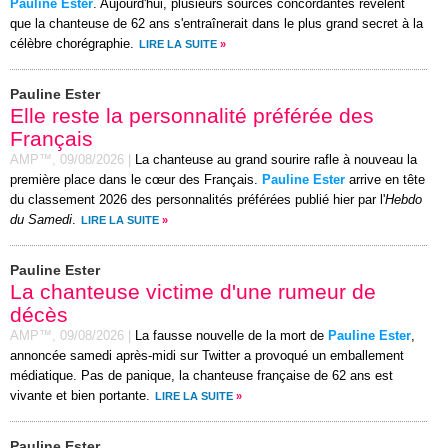
Pauline Ester
. Aujourd'hui, plusieurs sources concordantes révèlent
que la chanteuse de 62 ans s'entraînerait dans le plus grand secret à la
célèbre chorégraphie.
LIRE LA SUITE
»
Pauline Ester
Elle reste la personnalité préférée des
Français
AMP™,
09/08/2026
|
La chanteuse au grand sourire rafle à nouveau la
première place dans le cœur des Français.
Pauline Ester
arrive en tête
du classement 2026 des personnalités préférées publié hier par l'
Hebdo
du Samedi
.
LIRE LA SUITE
»
Pauline Ester
La chanteuse victime d'une rumeur de
décès
AMP™,
09/08/2026
|
La fausse nouvelle de la mort de
Pauline Ester
,
annoncée samedi après-midi sur Twitter a provoqué un emballement
médiatique. Pas de panique, la chanteuse française de 62 ans est
vivante et bien portante.
LIRE LA SUITE
»
Pauline Ester