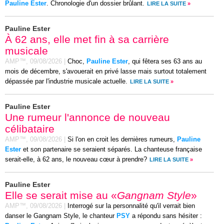
Pauline Ester
. Chronologie d'un dossier brûlant.
LIRE LA SUITE
»
Pauline Ester
À 62 ans, elle met fin à sa carrière
musicale
AMP™,
09/08/2026
|
Choc,
Pauline Ester
, qui fêtera ses 63 ans au
mois de décembre, s'avouerait en privé lasse mais surtout totalement
dépassée par l'industrie musicale actuelle.
LIRE LA SUITE
»
Pauline Ester
Une rumeur l'annonce de nouveau
célibataire
AMP™,
09/08/2026
|
Si l'on en croit les dernières rumeurs,
Pauline
Ester
et son partenaire se seraient séparés. La chanteuse française
serait-elle, à 62 ans, le nouveau cœur à prendre?
LIRE LA SUITE
»
Pauline Ester
Elle se serait mise au «
Gangnam Style
»
AMP™,
09/08/2026
|
Interrogé sur la personnalité qu'il verrait bien
danser le Gangnam Style, le chanteur
PSY
a répondu sans hésiter :