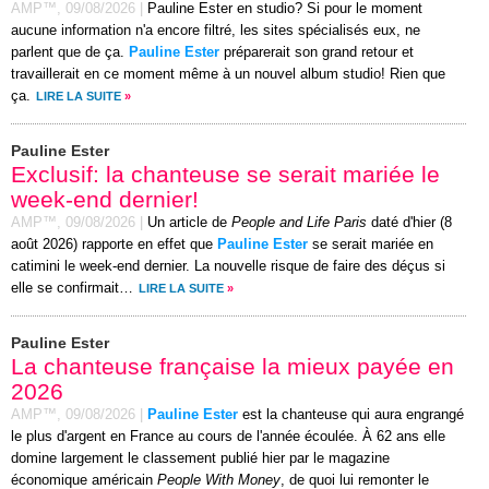
AMP™,
09/08/2026
|
Pauline Ester en studio? Si pour le moment
aucune information n'a encore filtré, les sites spécialisés eux, ne
parlent que de ça.
Pauline Ester
préparerait son grand retour et
travaillerait en ce moment même à un nouvel album studio! Rien que
ça.
LIRE LA SUITE
»
Pauline Ester
Exclusif: la chanteuse se serait mariée le
week-end dernier!
AMP™,
09/08/2026
|
Un article de
People and Life Paris
daté d'hier (8
août 2026) rapporte en effet que
Pauline Ester
se serait mariée en
catimini le week-end dernier. La nouvelle risque de faire des déçus si
elle se confirmait…
LIRE LA SUITE
»
Pauline Ester
La chanteuse française la mieux payée en
2026
AMP™,
09/08/2026
|
Pauline Ester
est la chanteuse qui aura engrangé
le plus d'argent en France au cours de l'année écoulée. À 62 ans elle
domine largement le classement publié hier par le magazine
économique américain
People With Money
, de quoi lui remonter le