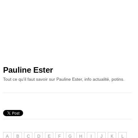
Pauline Ester
Tout ce qu'il faut savoir sur Pauline Ester, info actualité, potins.
A
B
C
D
E
F
G
H
I
J
K
L