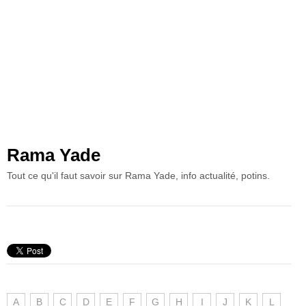
Rama Yade
Tout ce qu'il faut savoir sur Rama Yade, info actualité, potins.
A
B
C
D
E
F
G
H
I
J
K
L