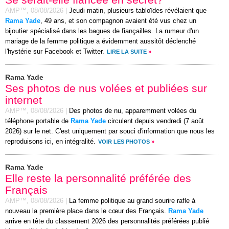
AMP™,
08/08/2026
|
Jeudi matin, plusieurs tabloïdes révélaient que
Rama Yade
, 49 ans, et son compagnon avaient été vus chez un
bijoutier spécialisé dans les bagues de fiançailles. La rumeur d'un
mariage de la femme politique a évidemment aussitôt déclenché
l'hystérie sur Facebook et Twitter.
LIRE LA SUITE
»
Rama Yade
Ses photos de nus volées et publiées sur
internet
AMP™,
08/08/2026
|
Des photos de nu, apparemment volées du
téléphone portable de
Rama Yade
circulent depuis vendredi (7 août
2026) sur le net. C'est uniquement par souci d'information que nous les
reproduisons ici, en intégralité.
VOIR LES PHOTOS
»
Rama Yade
Elle reste la personnalité préférée des
Français
AMP™,
08/08/2026
|
La femme politique au grand sourire rafle à
nouveau la première place dans le cœur des Français.
Rama Yade
arrive en tête du classement 2026 des personnalités préférées publié