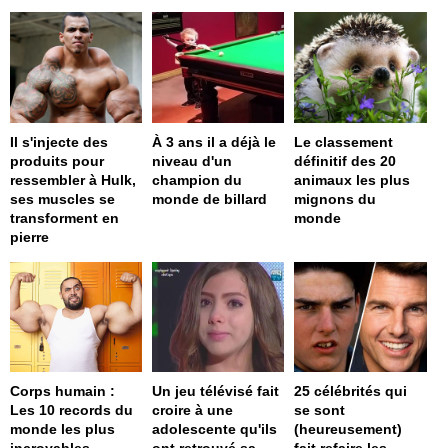
Il s'injecte des
À 3 ans il a déjà le
Le classement
produits pour
niveau d'un
définitif des 20
ressembler à Hulk,
champion du
animaux les plus
ses muscles se
monde de billard
mignons du
transforment en
monde
pierre
Corps humain :
Un jeu télévisé fait
25 célébrités qui
Les 10 records du
croire à une
se sont
monde les plus
adolescente qu'ils
(heureusement)
incroyables
ont retrouvé sa
fait refaire les