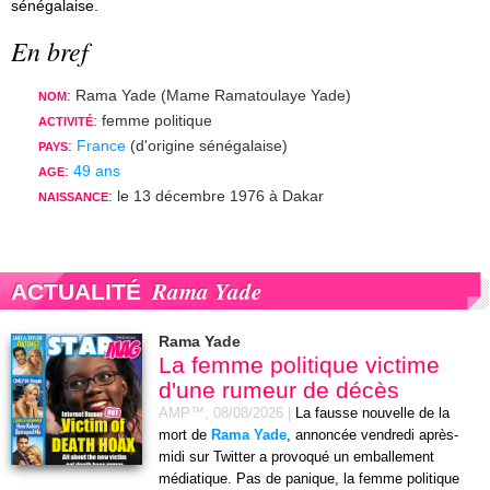
sénégalaise.
En bref
: Rama Yade (Mame Ramatoulaye Yade)
NOM
: femme politique
ACTIVITÉ
:
France
(d'origine sénégalaise)
PAYS
:
49 ans
AGE
: le 13 décembre 1976 à Dakar
NAISSANCE
Rama Yade
ACTUALITÉ
Rama Yade
La femme politique victime
d'une rumeur de décès
AMP™,
08/08/2026
|
La fausse nouvelle de la
mort de
Rama Yade
, annoncée vendredi après-
midi sur Twitter a provoqué un emballement
médiatique. Pas de panique, la femme politique