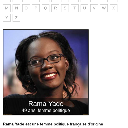
M
N
O
P
Q
R
S
T
U
V
W
X
Y
Z
Rama Yade
49 ans, femme politique
Rama Yade
est une femme politique française d'origine