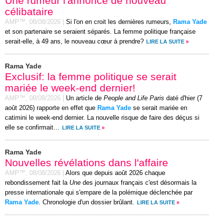
Une rumeur l'annonce de nouveau
célibataire
AMP™,
08/08/2026
|
Si l'on en croit les dernières rumeurs,
Rama Yade
et son partenaire se seraient séparés. La femme politique française
serait-elle, à 49 ans, le nouveau cœur à prendre?
LIRE LA SUITE
»
Rama Yade
Exclusif: la femme politique se serait
mariée le week-end dernier!
AMP™,
08/08/2026
|
Un article de
People and Life Paris
daté d'hier (7
août 2026) rapporte en effet que
Rama Yade
se serait mariée en
catimini le week-end dernier. La nouvelle risque de faire des déçus si
elle se confirmait…
LIRE LA SUITE
»
Rama Yade
Nouvelles révélations dans l'affaire
AMP™,
08/08/2026
|
Alors que depuis août 2026 chaque
rebondissement fait la
Une
des journaux français c'est désormais la
presse internationale qui s'empare de la polémique déclenchée par
Rama Yade
. Chronologie d'un dossier brûlant.
LIRE LA SUITE
»