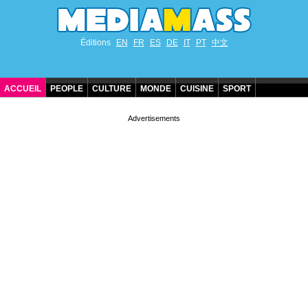
Éditions
EN
FR
ES
DE
IT
PT
中文
ACCUEIL
PEOPLE
CULTURE
MONDE
CUISINE
SPORT
ANNIVERSAIRES DE STARS
CONTACT