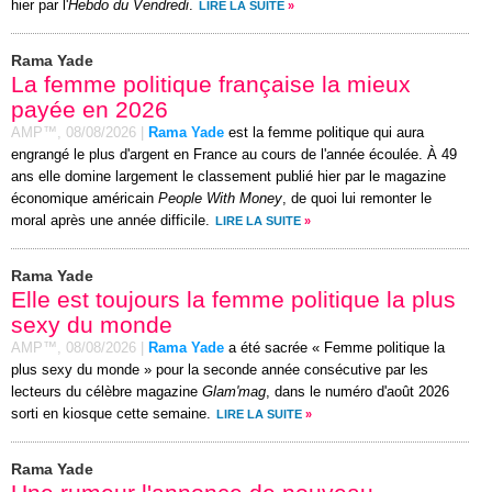
hier par l'
Hebdo du Vendredi
.
LIRE LA SUITE
»
Rama Yade
La femme politique française la mieux
payée en 2026
AMP™,
08/08/2026
|
Rama Yade
est la femme politique qui aura
engrangé le plus d'argent en France au cours de l'année écoulée. À 49
ans elle domine largement le classement publié hier par le magazine
économique américain
People With Money
, de quoi lui remonter le
moral après une année difficile.
LIRE LA SUITE
»
Rama Yade
Elle est toujours la femme politique la plus
sexy du monde
AMP™,
08/08/2026
|
Rama Yade
a été sacrée « Femme politique la
plus sexy du monde » pour la seconde année consécutive par les
lecteurs du célèbre magazine
Glam'mag
, dans le numéro d'août 2026
sorti en kiosque cette semaine.
LIRE LA SUITE
»
Rama Yade