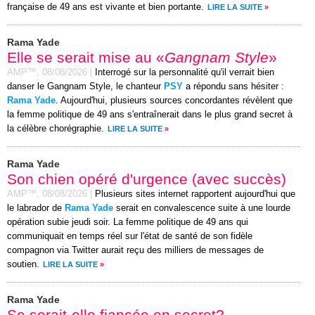
française de 49 ans est vivante et bien portante.
LIRE LA SUITE
»
Rama Yade
Elle se serait mise au «
Gangnam Style
»
AMP™,
08/08/2026
|
Interrogé sur la personnalité qu'il verrait bien
danser le Gangnam Style, le chanteur
PSY
a répondu sans hésiter :
Rama Yade
. Aujourd'hui, plusieurs sources concordantes révèlent que
la femme politique de 49 ans s'entraînerait dans le plus grand secret à
la célèbre chorégraphie.
LIRE LA SUITE
»
Rama Yade
Son chien opéré d'urgence (avec succès)
AMP™,
08/08/2026
|
Plusieurs sites internet rapportent aujourd'hui que
le labrador de
Rama Yade
serait en convalescence suite à une lourde
opération subie jeudi soir. La femme politique de 49 ans qui
communiquait en temps réel sur l'état de santé de son fidèle
compagnon via Twitter aurait reçu des milliers de messages de
soutien.
LIRE LA SUITE
»
Rama Yade
Se serait-elle fiancée en secret?