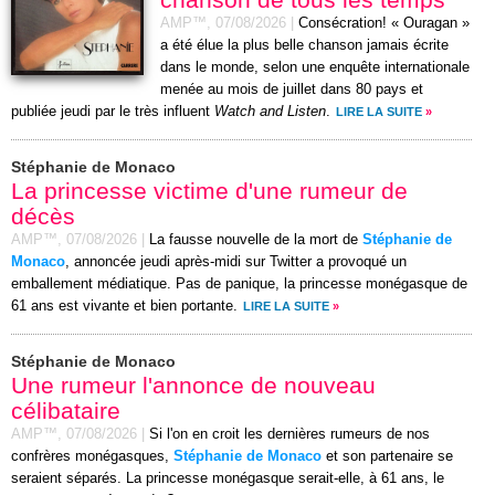
AMP™,
07/08/2026
|
Consécration! « Ouragan »
a été élue la plus belle chanson jamais écrite
dans le monde, selon une enquête internationale
menée au mois de juillet dans 80 pays et
publiée jeudi par le très influent
Watch and Listen
.
LIRE LA SUITE
»
Stéphanie de Monaco
La princesse victime d'une rumeur de
décès
AMP™,
07/08/2026
|
La fausse nouvelle de la mort de
Stéphanie de
Monaco
, annoncée jeudi après-midi sur Twitter a provoqué un
emballement médiatique. Pas de panique, la princesse monégasque de
61 ans est vivante et bien portante.
LIRE LA SUITE
»
Stéphanie de Monaco
Une rumeur l'annonce de nouveau
célibataire
AMP™,
07/08/2026
|
Si l'on en croit les dernières rumeurs de nos
confrères monégasques,
Stéphanie de Monaco
et son partenaire se
seraient séparés. La princesse monégasque serait-elle, à 61 ans, le