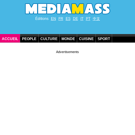
Éditions
EN
FR
ES
DE
IT
PT
中文
ACCUEIL
PEOPLE
CULTURE
MONDE
CUISINE
SPORT
ANNIVERSAIRES DE STARS
CONTACT