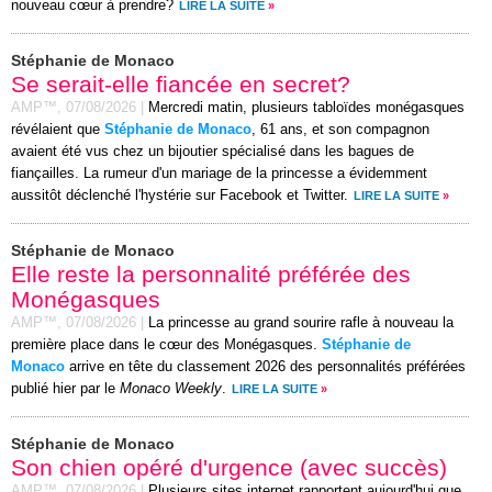
nouveau cœur à prendre?
LIRE LA SUITE
»
Stéphanie de Monaco
Se serait-elle fiancée en secret?
AMP™,
07/08/2026
|
Mercredi matin, plusieurs tabloïdes monégasques
révélaient que
Stéphanie de Monaco
, 61 ans, et son compagnon
avaient été vus chez un bijoutier spécialisé dans les bagues de
fiançailles. La rumeur d'un mariage de la princesse a évidemment
aussitôt déclenché l'hystérie sur Facebook et Twitter.
LIRE LA SUITE
»
Stéphanie de Monaco
Elle reste la personnalité préférée des
Monégasques
AMP™,
07/08/2026
|
La princesse au grand sourire rafle à nouveau la
première place dans le cœur des Monégasques.
Stéphanie de
Monaco
arrive en tête du classement 2026 des personnalités préférées
publié hier par le
Monaco Weekly
.
LIRE LA SUITE
»
Stéphanie de Monaco
Son chien opéré d'urgence (avec succès)
AMP™,
07/08/2026
|
Plusieurs sites internet rapportent aujourd'hui que