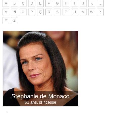
A
B
C
D
E
F
G
H
I
J
K
L
M
N
O
P
Q
R
S
T
U
V
W
X
Y
Z
Stéphanie de Monaco
61 ans, princesse