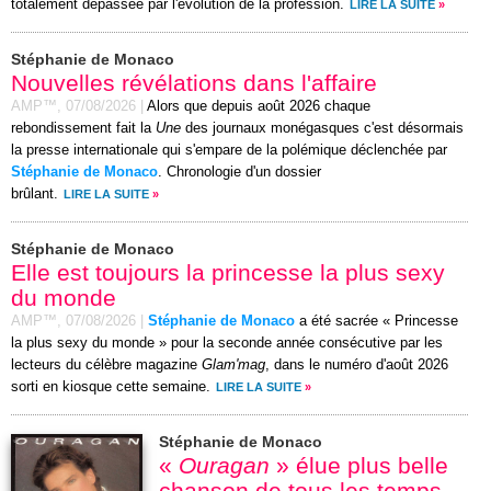
totalement dépassée par l'évolution de la profession.
LIRE LA SUITE
»
Stéphanie de Monaco
Nouvelles révélations dans l'affaire
AMP™,
07/08/2026
|
Alors que depuis août 2026 chaque
rebondissement fait la
Une
des journaux monégasques c'est désormais
la presse internationale qui s'empare de la polémique déclenchée par
Stéphanie de Monaco
. Chronologie d'un dossier
brûlant.
LIRE LA SUITE
»
Stéphanie de Monaco
Elle est toujours la princesse la plus sexy
du monde
AMP™,
07/08/2026
|
Stéphanie de Monaco
a été sacrée « Princesse
la plus sexy du monde » pour la seconde année consécutive par les
lecteurs du célèbre magazine
Glam'mag
, dans le numéro d'août 2026
sorti en kiosque cette semaine.
LIRE LA SUITE
»
Stéphanie de Monaco
«
Ouragan
» élue plus belle
chanson de tous les temps