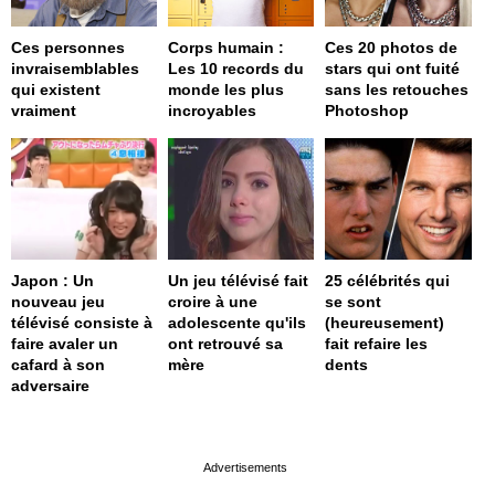
Ces personnes
Corps humain :
Ces 20 photos de
invraisemblables
Les 10 records du
stars qui ont fuité
qui existent
monde les plus
sans les retouches
vraiment
incroyables
Photoshop
Japon : Un
Un jeu télévisé fait
25 célébrités qui
nouveau jeu
croire à une
se sont
télévisé consiste à
adolescente qu'ils
(heureusement)
faire avaler un
ont retrouvé sa
fait refaire les
cafard à son
mère
dents
adversaire
page served in 0s (0,4)