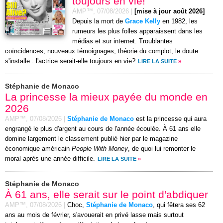
toujours en vie!
AMP™,
07/08/2026
|
[mise à jour août 2026]
Depuis la mort de
Grace Kelly
en 1982, les
rumeurs les plus folles apparaissent dans les
médias et sur internet. Troublantes
coïncidences, nouveaux témoignages, théorie du complot, le doute
s'installe : l'actrice serait-elle toujours en vie?
LIRE LA SUITE
»
Stéphanie de Monaco
La princesse la mieux payée du monde en
2026
AMP™,
07/08/2026
|
Stéphanie de Monaco
est la princesse qui aura
engrangé le plus d'argent au cours de l'année écoulée. À 61 ans elle
domine largement le classement publié hier par le magazine
économique américain
People With Money
, de quoi lui remonter le
moral après une année difficile.
LIRE LA SUITE
»
Stéphanie de Monaco
À 61 ans, elle serait sur le point d'abdiquer
AMP™,
07/08/2026
|
Choc,
Stéphanie de Monaco
, qui fêtera ses 62
ans au mois de février, s'avouerait en privé lasse mais surtout