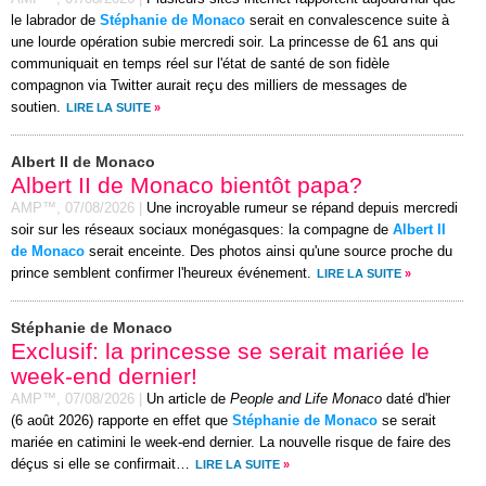
le labrador de
Stéphanie de Monaco
serait en convalescence suite à
une lourde opération subie mercredi soir. La princesse de 61 ans qui
communiquait en temps réel sur l'état de santé de son fidèle
compagnon via Twitter aurait reçu des milliers de messages de
soutien.
LIRE LA SUITE
»
Albert II de Monaco
Albert II de Monaco bientôt papa?
AMP™,
07/08/2026
|
Une incroyable rumeur se répand depuis mercredi
soir sur les réseaux sociaux monégasques: la compagne de
Albert II
de Monaco
serait enceinte. Des photos ainsi qu'une source proche du
prince semblent confirmer l'heureux événement.
LIRE LA SUITE
»
Stéphanie de Monaco
Exclusif: la princesse se serait mariée le
week-end dernier!
AMP™,
07/08/2026
|
Un article de
People and Life Monaco
daté d'hier
(6 août 2026) rapporte en effet que
Stéphanie de Monaco
se serait
mariée en catimini le week-end dernier. La nouvelle risque de faire des
déçus si elle se confirmait…
LIRE LA SUITE
»