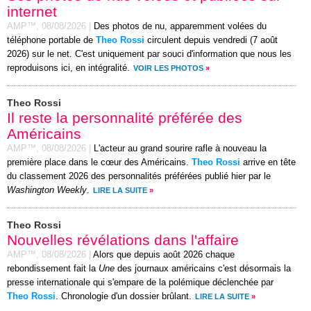
internet
AMP™,
08/08/2026
|
Des photos de nu, apparemment volées du
téléphone portable de
Theo Rossi
circulent depuis vendredi (7 août
2026) sur le net. C'est uniquement par souci d'information que nous les
reproduisons ici, en intégralité.
VOIR LES PHOTOS
»
Theo Rossi
Il reste la personnalité préférée des
Américains
AMP™,
08/08/2026
|
L'acteur au grand sourire rafle à nouveau la
première place dans le cœur des Américains.
Theo Rossi
arrive en tête
du classement 2026 des personnalités préférées publié hier par le
Washington Weekly
.
LIRE LA SUITE
»
Theo Rossi
Nouvelles révélations dans l'affaire
AMP™,
08/08/2026
|
Alors que depuis août 2026 chaque
rebondissement fait la
Une
des journaux américains c'est désormais la
presse internationale qui s'empare de la polémique déclenchée par
Theo Rossi
. Chronologie d'un dossier brûlant.
LIRE LA SUITE
»