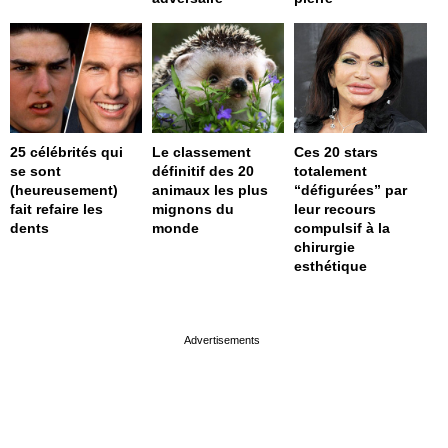
25 célébrités qui
Le classement
Ces 20 stars
se sont
définitif des 20
totalement
(heureusement)
animaux les plus
“défigurées” par
fait refaire les
mignons du
leur recours
dents
monde
compulsif à la
chirurgie
esthétique
page served in 0s (0,4)