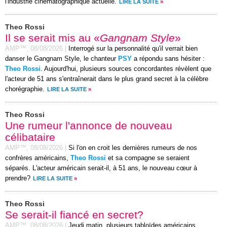
l'industrie cinématographique actuelle.
LIRE LA SUITE
»
Theo Rossi
Il se serait mis au «
Gangnam Style
»
AMP™,
08/08/2026
|
Interrogé sur la personnalité qu'il verrait bien
danser le Gangnam Style, le chanteur
PSY
a répondu sans hésiter :
Theo Rossi
. Aujourd'hui, plusieurs sources concordantes révèlent que
l'acteur de 51 ans s'entraînerait dans le plus grand secret à la célèbre
chorégraphie.
LIRE LA SUITE
»
Theo Rossi
Une rumeur l'annonce de nouveau
célibataire
AMP™,
08/08/2026
|
Si l'on en croit les dernières rumeurs de nos
confrères américains,
Theo Rossi
et sa compagne se seraient
séparés. L'acteur américain serait-il, à 51 ans, le nouveau cœur à
prendre?
LIRE LA SUITE
»
Theo Rossi
Se serait-il fiancé en secret?
AMP™,
08/08/2026
|
Jeudi matin, plusieurs tabloïdes américains