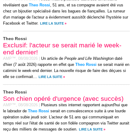
révélaient que
Theo Rossi
, 51 ans, et sa compagne avaient été vus
chez un bijoutier spécialisé dans les bagues de fiançailles. La rumeur
d'un mariage de l'acteur a évidemment aussitôt déclenché l'hystérie sur
Facebook et Twitter.
LIRE LA SUITE
»
Theo Rossi
Exclusif: l'acteur se serait marié le week-
end dernier!
AMP™,
08/08/2026
|
Un article de
People and Life Washington
daté
d'hier (7 août 2026) rapporte en effet que
Theo Rossi
se serait marié en
catimini le week-end dernier. La nouvelle risque de faire des déçues si
elle se confirmait…
LIRE LA SUITE
»
Theo Rossi
Son chien opéré d'urgence (avec succès)
AMP™,
08/08/2026
|
Plusieurs sites internet rapportent aujourd'hui que
le labrador de
Theo Rossi
serait en convalescence suite à une lourde
opération subie jeudi soir. L'acteur de 51 ans qui communiquait en
temps réel sur l'état de santé de son fidèle compagnon via Twitter aurait
reçu des milliers de messages de soutien.
LIRE LA SUITE
»