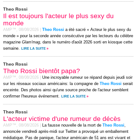
Theo Rossi
Il est toujours l'acteur le plus sexy du
monde
AMP™,
08/08/2026
|
Theo Rossi
a été sacré « Acteur le plus sexy du
monde » pour la seconde année consécutive par les lecteurs du célèbre
magazine
Glam'mag
, dans le numéro d'août 2026 sorti en kiosque cette
semaine.
LIRE LA SUITE
»
Theo Rossi
Theo Rossi bientôt papa?
AMP™,
08/08/2026
|
Une incroyable rumeur se répand depuis jeudi soir
sur les réseaux sociaux américains: la compagne de
Theo Rossi
serait
enceinte. Des photos ainsi qu'une source proche de l'acteur semblent
confirmer l'heureux événement.
LIRE LA SUITE
»
Theo Rossi
L'acteur victime d'une rumeur de décès
AMP™,
08/08/2026
|
La fausse nouvelle de la mort de
Theo Rossi
,
annoncée vendredi après-midi sur Twitter a provoqué un emballement
médiatique. Pas de panique, l'acteur américain de 51 ans est vivant et