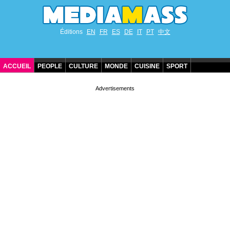
Éditions
EN
FR
ES
DE
IT
PT
中文
ACCUEIL
PEOPLE
CULTURE
MONDE
CUISINE
SPORT
ANNIVERSAIRES DE STARS
CONTACT