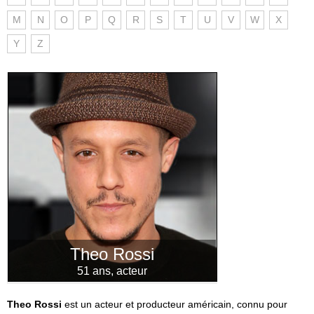
M
N
O
P
Q
R
S
T
U
V
W
X
Y
Z
Theo Rossi
51 ans, acteur
Theo Rossi
est un acteur et producteur américain, connu pour