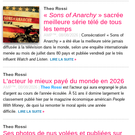
Theo Rossi
«
Sons of Anarchy
» sacrée
meilleure série télé de tous
les temps
AMP™,
08/08/2026
|
Consécration! « Sons of
Anarchy » a été élue la meilleure série jamais
diffusée à la télévision dans le monde, selon une enquête internationale
menée au mois de juillet dans 80 pays et publiée vendredi par le très
influent
Watch and Listen
.
LIRE LA SUITE
»
Theo Rossi
L'acteur le mieux payé du monde en 2026
AMP™,
08/08/2026
|
Theo Rossi
est l'acteur qui aura engrangé le plus
d'argent au cours de l'année écoulée. À 51 ans il domine largement le
classement publié hier par le magazine économique américain
People
With Money
, de quoi lui remonter le moral après une année
difficile.
LIRE LA SUITE
»
Theo Rossi
Ses photos de nus volées et publiées sur