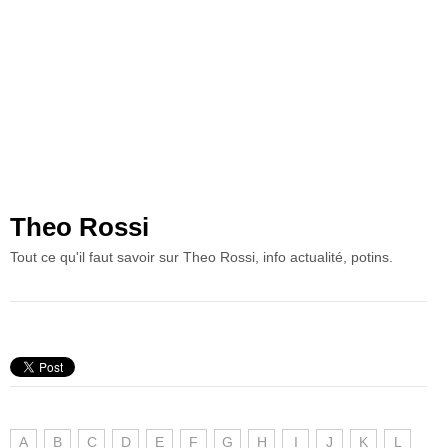
Theo Rossi
Tout ce qu'il faut savoir sur Theo Rossi, info actualité, potins.
A
B
C
D
E
F
G
H
I
J
K
L