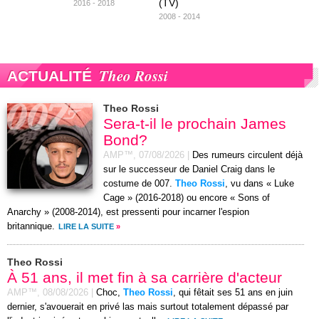
(TV)
2016 - 2018
2008 - 2014
Theo Rossi
ACTUALITÉ
Theo Rossi
Sera-t-il le prochain James
Bond?
AMP™,
07/08/2026
|
Des rumeurs circulent déjà
sur le successeur de Daniel Craig dans le
costume de 007.
Theo Rossi
, vu dans « Luke
Cage » (2016-2018) ou encore « Sons of
Anarchy » (2008-2014), est pressenti pour incarner l'espion
britannique.
LIRE LA SUITE
»
Theo Rossi
À 51 ans, il met fin à sa carrière d'acteur
AMP™,
08/08/2026
|
Choc,
Theo Rossi
, qui fêtait ses 51 ans en juin
dernier, s'avouerait en privé las mais surtout totalement dépassé par