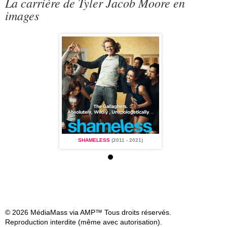
La carrière de Tyler Jacob Moore en
images
ESS
(2011 - 2021)
SHAMELESS
(2011 - 2021)
SHAMELESS
(2011 
© 2026 MédiaMass via AMP™ Tous droits réservés.
Reproduction interdite (même avec autorisation).