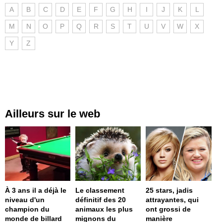
A
B
C
D
E
F
G
H
I
J
K
L
M
N
O
P
Q
R
S
T
U
V
W
X
Y
Z
Ailleurs sur le web
À 3 ans il a déjà le
Le classement
25 stars, jadis
niveau d'un
définitif des 20
attrayantes, qui
champion du
animaux les plus
ont grossi de
monde de billard
mignons du
manière