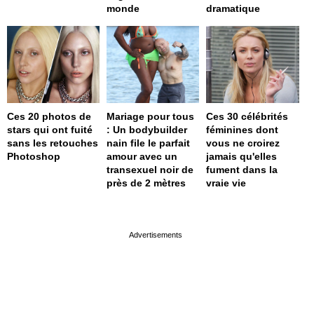
monde
dramatique
Ces 20 photos de
Mariage pour tous
Ces 30 célébrités
stars qui ont fuité
: Un bodybuilder
féminines dont
sans les retouches
nain file le parfait
vous ne croirez
Photoshop
amour avec un
jamais qu'elles
transexuel noir de
fument dans la
près de 2 mètres
vraie vie
page served in 0s (0,4)