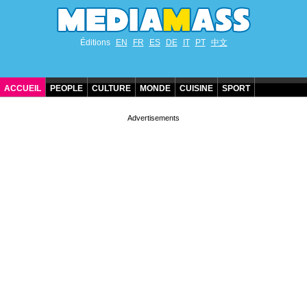
Éditions
EN
FR
ES
DE
IT
PT
中文
ACCUEIL
PEOPLE
CULTURE
MONDE
CUISINE
SPORT
ANNIVERSAIRES DE STARS
CONTACT