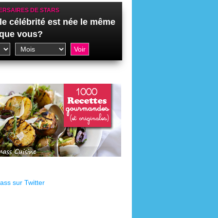
ERSAIRES DE STARS
le célébrité est née le même
 que vous?
ss sur Twitter