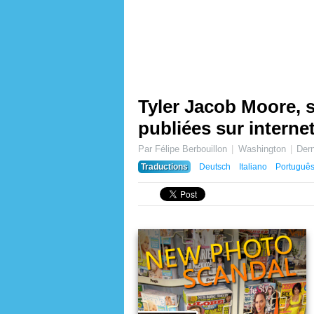
Tyler Jacob Moore, 
publiées sur interne
Par Félipe Berbouillon
Washington
Dern
Traductions
Deutsch
Italiano
Portuguê