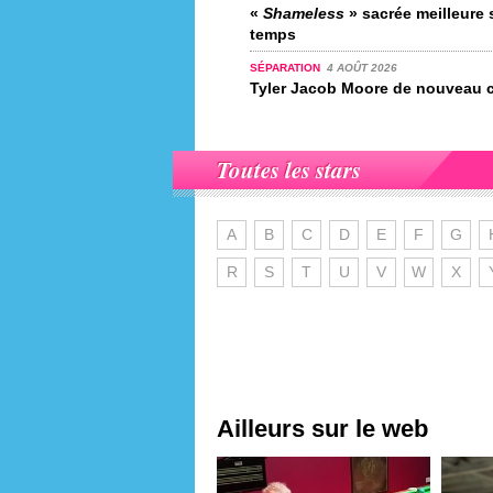
«
Shameless
» sacrée meilleure s
temps
SÉPARATION
4 AOÛT 2026
Tyler Jacob Moore de nouveau c
Toutes les stars
A
B
C
D
E
F
G
R
S
T
U
V
W
X
Ailleurs sur le web