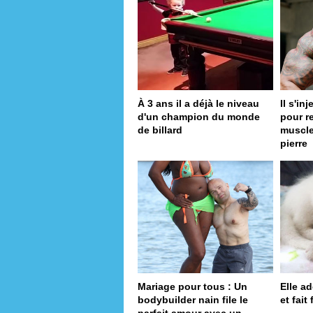
À 3 ans il a déjà le niveau
Il s'in
d'un champion du monde
pour r
de billard
muscle
pierre
Mariage pour tous : Un
Elle a
bodybuilder nain file le
et fait