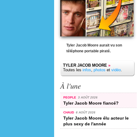
Tyler Jacob Moore aurait vu son
téléphone portable piraté.
TYLER JACOB MOORE
»
Toutes les
infos
,
photos
et
vidéo
.
À l'une
PEOPLE
3 AOÛT 2026
Tyler Jacob Moore fiancé?
CHAUD
6 AOÛT 2026
Tyler Jacob Moore élu acteur le
plus sexy de l'année