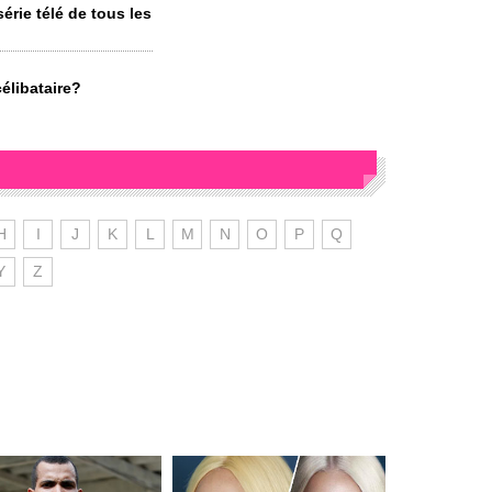
érie télé de tous les
élibataire?
H
I
J
K
L
M
N
O
P
Q
Y
Z