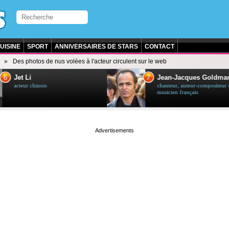
UISINE
SPORT
ANNIVERSAIRES DE STARS
CONTACT
Des photos de nus volées à l'acteur circulent sur le web
7
Li
Jean-Jacques Goldman
 chinois
chanteur, auteur-compositeur et
musicien français
page served in 0s (0,5)