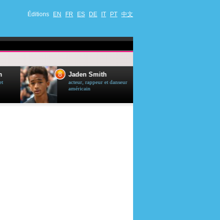
Éditions
EN
FR
ES
DE
IT
PT
中文
8
9
Jaden Smith
Brigitte Bardo
acteur, rappeur et danseur
actrice et chanteu
américain