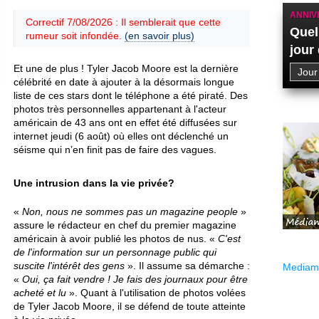
ANNIV
Correctif 7/08/2026 : Il semblerait que cette
Quel
rumeur soit infondée.
(en savoir plus)
jour
Et une de plus ! Tyler Jacob Moore est la dernière
célébrité en date à ajouter à la désormais longue
liste de ces stars dont le téléphone a été piraté. Des
photos très personnelles appartenant à l'acteur
américain de 43 ans ont en effet été diffusées sur
internet jeudi (6 août) où elles ont déclenché un
séisme qui n’en finit pas de faire des vagues.
Une intrusion dans la vie privée?
«
Non, nous ne sommes pas un magazine people
»
assure le rédacteur en chef du premier magazine
américain à avoir publié les photos de nus. «
C'est
de l'information sur un personnage public qui
suscite l'intérêt des gens
». Il assume sa démarche :
Mediama
«
Oui, ça fait vendre ! Je fais des journaux pour être
acheté et lu
». Quant à l'utilisation de photos volées
de Tyler Jacob Moore, il se défend de toute atteinte