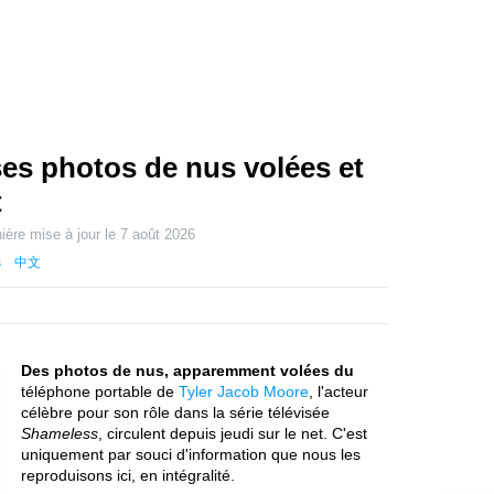
ses photos de nus volées et
t
ière mise à jour le
7 août 2026
s
中文
Des photos de nus, apparemment volées du
téléphone portable de
Tyler Jacob Moore
, l'acteur
célèbre pour son rôle dans la série télévisée
Shameless
, circulent depuis jeudi sur le net. C'est
uniquement par souci d'information que nous les
reproduisons ici, en intégralité.