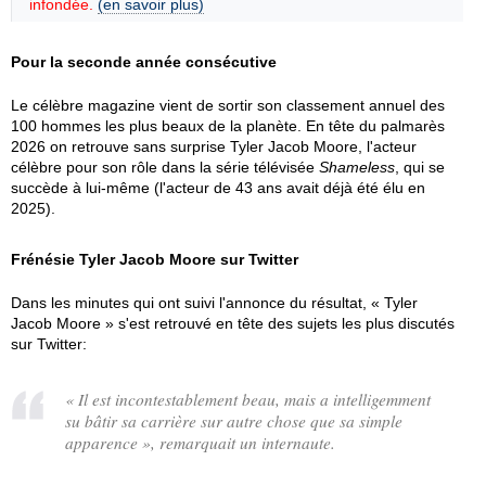
infondée.
(en savoir plus)
Pour la seconde année consécutive
Le célèbre magazine vient de sortir son classement annuel des
100 hommes les plus beaux de la planète. En tête du palmarès
2026 on retrouve sans surprise Tyler Jacob Moore, l'acteur
célèbre pour son rôle dans la série télévisée
Shameless
, qui se
succède à lui-même (l'acteur de 43 ans avait déjà été élu en
2025).
Frénésie Tyler Jacob Moore sur Twitter
Dans les minutes qui ont suivi l'annonce du résultat, « Tyler
Jacob Moore » s'est retrouvé en tête des sujets les plus discutés
sur Twitter:
«
Il est incontestablement beau, mais a intelligemment
su bâtir sa carrière sur autre chose que sa simple
apparence
», remarquait un internaute.