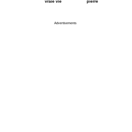
vraie vie
pierre
page served in 0s (0,4)