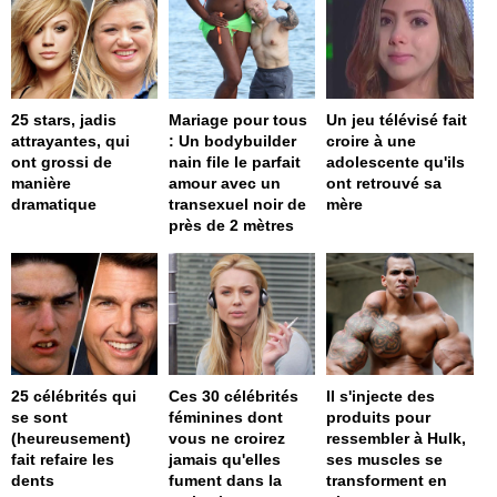
25 stars, jadis
Mariage pour tous
Un jeu télévisé fait
attrayantes, qui
: Un bodybuilder
croire à une
ont grossi de
nain file le parfait
adolescente qu'ils
manière
amour avec un
ont retrouvé sa
dramatique
transexuel noir de
mère
près de 2 mètres
25 célébrités qui
Ces 30 célébrités
Il s'injecte des
se sont
féminines dont
produits pour
(heureusement)
vous ne croirez
ressembler à Hulk,
fait refaire les
jamais qu'elles
ses muscles se
dents
fument dans la
transforment en