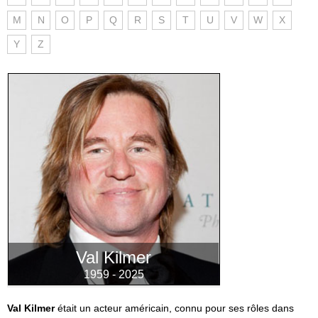
M
N
O
P
Q
R
S
T
U
V
W
X
Y
Z
Val Kilmer
1959 - 2025
Val Kilmer
était un acteur américain, connu pour ses rôles dans