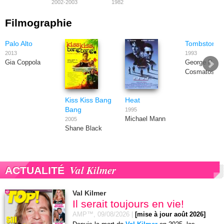
2002-2003
1982
Filmographie
Palo Alto
Tombstone
2013
1993
Gia Coppola
George P.
Cosmatos
Kiss Kiss Bang
Heat
Bang
1995
Michael Mann
2005
Shane Black
Val Kilmer
ACTUALITÉ
Val Kilmer
Il serait toujours en vie!
AMP™,
09/08/2026
|
[mise à jour août 2026]