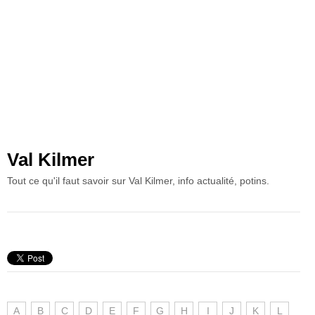
Val Kilmer
Tout ce qu'il faut savoir sur Val Kilmer, info actualité, potins.
A
B
C
D
E
F
G
H
I
J
K
L