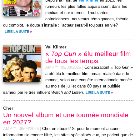
Depuis la mort de
Val Kilmer
en 2025, les
rumeurs les plus folles apparaissent dans les
médias et sur internet. Troublantes
coïncidences, nouveaux témoignages, théorie
du complot, le doute s'installe : l'acteur serait-il toujours en vie?
LIRE LA SUITE
»
Val Kilmer
«
Top Gun
» élu meilleur film
de tous les temps
AMP™,
09/08/2026
|
Consécration! « Top Gun »
a été élu le meilleur film jamais réalisé dans le
monde, selon une enquête internationale menée
au mois de juillet dans 80 pays et publiée
samedi par le très influent
Watch and Listen
.
LIRE LA SUITE
»
Cher
Un nouvel album et une tournée mondiale
en 2027?
AMP™,
09/08/2026
|
Cher en studio? Si pour le moment aucune
information n'a encore filtré, les sites spécialisés eux, ne parlent que de