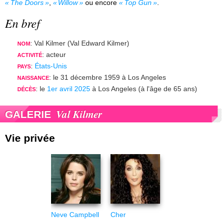
The Doors
,
Willow
ou encore
Top Gun
.
En bref
: Val Kilmer (Val Edward Kilmer)
NOM
: acteur
ACTIVITÉ
:
États-Unis
PAYS
: le 31 décembre 1959 à Los Angeles
NAISSANCE
: le
1er avril 2025
à Los Angeles (à l'âge de 65 ans)
DÉCÈS
Val Kilmer
GALERIE
Vie privée
Neve Campbell
Cher