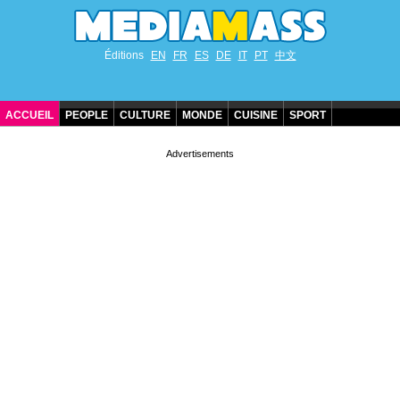
Éditions
EN
FR
ES
DE
IT
PT
中文
ACCUEIL
PEOPLE
CULTURE
MONDE
CUISINE
SPORT
ANNIVERSAIRES DE STARS
CONTACT