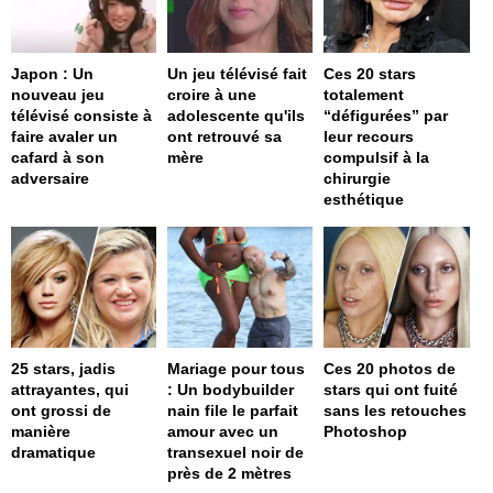
Japon : Un
Un jeu télévisé fait
Ces 20 stars
nouveau jeu
croire à une
totalement
télévisé consiste à
adolescente qu'ils
“défigurées” par
faire avaler un
ont retrouvé sa
leur recours
cafard à son
mère
compulsif à la
adversaire
chirurgie
esthétique
25 stars, jadis
Mariage pour tous
Ces 20 photos de
attrayantes, qui
: Un bodybuilder
stars qui ont fuité
ont grossi de
nain file le parfait
sans les retouches
manière
amour avec un
Photoshop
dramatique
transexuel noir de
près de 2 mètres